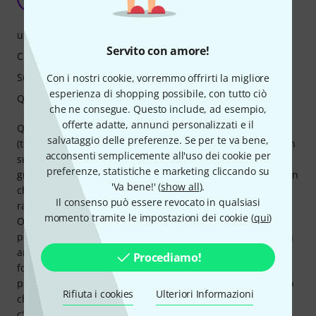
Momo Le Drômois 06.07.2026
uso
Servito con amore!
Caratteristiche
Suono
Con i nostri cookie, vorremmo offrirti la migliore
esperienza di shopping possibile, con tutto ciò
Qualità
che ne consegue. Questo include, ad esempio,
offerte adatte, annunci personalizzati e il
Qualche anno fa ho comprato al mio figlioccio l'HT20R MKII
salvataggio delle preferenze. Se per te va bene,
(testata + cassa da 20W) – un amplificatore superbo, con un
acconsenti semplicemente all'uso dei cookie per
suono superbo con una Les Paul, ha davvero una bella
preferenze, statistiche e marketing cliccando su
grinta, come si suol dire... Non suono dal vivo e non sono un
'Va bene!' (
show all
).
chitarrista professionista, ma visto il prezzo piuttosto
Il consenso può essere revocato in qualsiasi
ragionevole di questo piccolo modello, l'ho comprato.
momento tramite le impostazioni dei cookie (
qui
)
Onestamente, è fantastico!!! Per il mio studio casalingo è
più che sufficiente! Sono 5W, ma 5W, quando si parla di un
amplificatore valvolare, sono già una bella potenza! Per
Procediamo!
fortuna ha un interruttore che permette di ridurre la
potenza a 0,5W, e anche così è ancora potente. Sono sicuro
Rifiuta i cookies
Ulteriori Informazioni
che andrebbe bene anche in una piccola stanza. Il suono
c'è, e per me questo è sufficiente! Consiglio questo piccolo