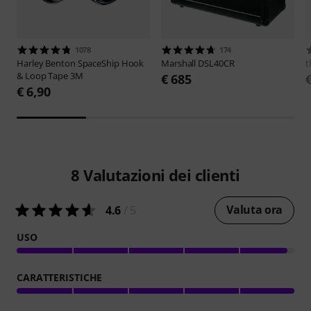
1078
174
Harley Benton
SpaceShip Hook
Marshall
DSL40CR
t
& Loop Tape 3M
€ 685
€ 6,90
8
Valutazioni dei clienti
Valuta ora
4.6
/ 5
USO
CARATTERISTICHE