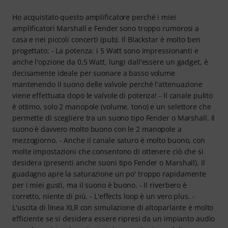
Ho acquistato questo amplificatore perché i miei
amplificatori Marshall e Fender sono troppo rumorosi a
casa e nei piccoli concerti (pub). Il Blackstar è molto ben
progettato: - La potenza: i 5 Watt sono impressionanti e
anche l'opzione da 0,5 Watt, lungi dall'essere un gadget, è
decisamente ideale per suonare a basso volume
mantenendo il suono delle valvole perché l'attenuazione
viene effettuata dopo le valvole di potenza! - Il canale pulito
è ottimo, solo 2 manopole (volume, tono) e un selettore che
permette di scegliere tra un suono tipo Fender o Marshall. Il
suono è davvero molto buono con le 2 manopole a
mezzogiorno. - Anche il canale saturo è molto buono, con
molte impostazioni che consentono di ottenere ciò che si
desidera (presenti anche suoni tipo Fender o Marshall). Il
guadagno apre la saturazione un po' troppo rapidamente
per i miei gusti, ma il suono è buono. - Il riverbero è
corretto, niente di più. - L'effects loop è un vero plus. -
L'uscita di linea XLR con simulazione di altoparlante è molto
efficiente se si desidera essere ripresi da un impianto audio