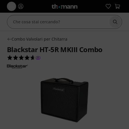
Avviare
Combo Valvolari per Chitarra
Blackstar HT-5R MKIII Combo
4.6 su 5 stelle su 8 valutazioni dei clienti
(
8
)