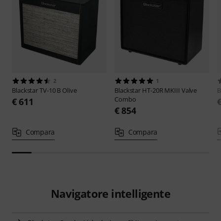
2
1
Blackstar
TV-10 B Olive
Blackstar
HT-20R MKIII Valve
B
Combo
€ 611
€ 854
Compara
Compara
Navigatore intelligente