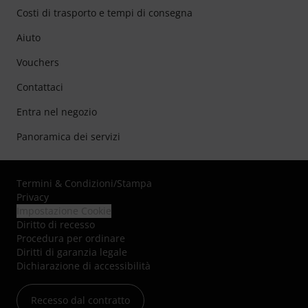
Costi di trasporto e tempi di consegna
Aiuto
Vouchers
Contattaci
Entra nel negozio
Panoramica dei servizi
Termini & Condizioni
/
Stampa
Privacy
Impostazione Cookie
Diritto di recesso
Procedura per ordinare
Diritti di garanzia legale
Dichiarazione di accessibilità
Recesso dal contratto