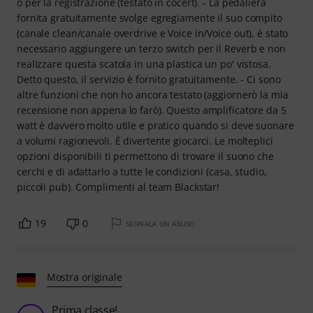
o per la registrazione (testato in cocert). - La pedaliera
fornita gratuitamente svolge egregiamente il suo compito
(canale clean/canale overdrive e Voice in/Voice out), è stato
necessario aggiungere un terzo switch per il Reverb e non
realizzare questa scatola in una plastica un po' vistosa.
Detto questo, il servizio è fornito gratuitamente. - Ci sono
altre funzioni che non ho ancora testato (aggiornerò la mia
recensione non appena lo farò). Questo amplificatore da 5
watt è davvero molto utile e pratico quando si deve suonare
a volumi ragionevoli. È divertente giocarci. Le molteplici
opzioni disponibili ti permettono di trovare il suono che
cerchi e di adattarlo a tutte le condizioni (casa, studio,
piccoli pub). Complimenti al team Blackstar!
19
0
SEGNALA UN ABUSO
Mostra originale
Prima classe!