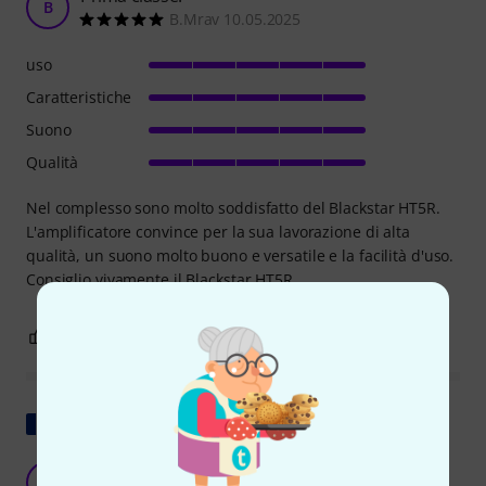
B
B.Mrav 10.05.2025
uso
Caratteristiche
Suono
Qualità
Nel complesso sono molto soddisfatto del Blackstar HT5R.
L'amplificatore convince per la sua lavorazione di alta
qualità, un suono molto buono e versatile e la facilità d'uso.
Consiglio vivamente il Blackstar HT5R.
7
0
SEGNALA UN ABUSO
Mostra originale
Mi piace molto, ma...
ML