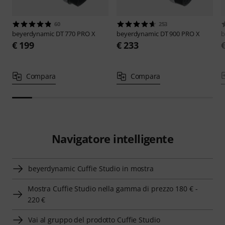
60
253
beyerdynamic
DT 770 PRO X
beyerdynamic
DT 900 PRO X
b
€ 199
€ 233
Compara
Compara
Navigatore intelligente
beyerdynamic Cuffie Studio in mostra
Mostra Cuffie Studio nella gamma di prezzo 180 € -
220 €
Vai al gruppo del prodotto Cuffie Studio