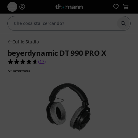
Avviare
Cuffie Studio
beyerdynamic DT 990 PRO X
4.6 su 5 stelle su 17 valutazioni dei clienti
(
17
)