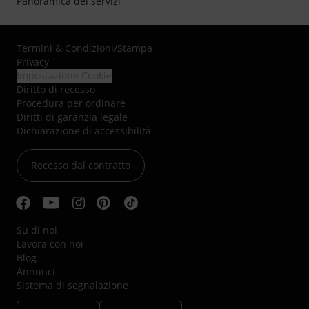
Panoramica dei servizi
Termini & Condizioni
/
Stampa
Privacy
Impostazione Cookie
Diritto di recesso
Procedura per ordinare
Diritti di garanzia legale
Dichiarazione di accessibilità
Recesso dal contratto
Su di noi
Lavora con noi
Blog
Annunci
Sistema di segnalazione