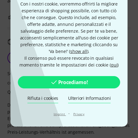
adding a few bucks and investing in these headphones.
Con i nostri cookie, vorremmo offrirti la migliore
esperienza di shopping possibile, con tutto ciò
0
0
che ne consegue. Questo include, ad esempio,
SEGNALA UN ABUSO
offerte adatte, annunci personalizzati e il
salvataggio delle preferenze. Se per te va bene,
acconsenti semplicemente all'uso dei cookie per
Mostra traduzione
preferenze, statistiche e marketing cliccando su
'Va bene!' (
show all
).
EA
Epp, Alex 31.03.2026
Il consenso può essere revocato in qualsiasi
momento tramite le impostazioni dei cookie (
qui
)
Suono
Procediamo!
comfort
Qualità
Rifiuta i cookies
Ulteriori Informazioni
Die Beyerdynamic DT 900 Pro X überzeugen durch eine
präzise Klangwiedergabe und eine offene Bauweise.
·
Imprint
Privacy
Ein zuverlässiges Werkzeug für Mixing und Mastering in
professionellen und semiprofessionellen Umgebungen. Das
Preis-Leistungs-Verhältnis ist angemessen.