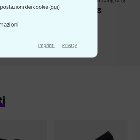
postazioni dei cookie (
qui
)
Adapter
€ 4,98
€ 3,05
rmazioni
·
Imprint
Privacy
ti