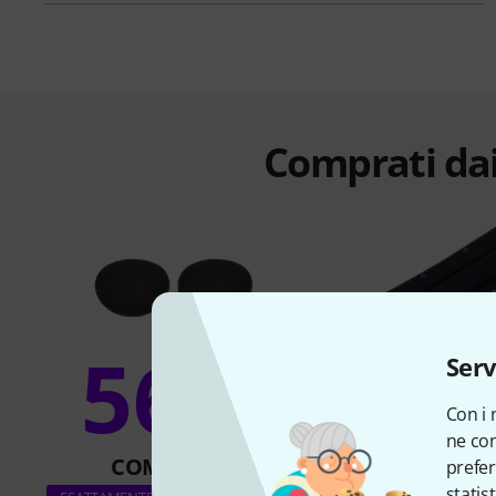
Comprati dai
56%
Serv
25
Con i 
ne con
COMPRATO
COMPRA
prefer
statis
beyerdynamic Hea