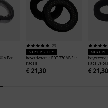
23
MATCH PERFETTO
MATCH PER
90 V Ear
beyerdynamic
EDT 770 VB Ear
beyerdyna
Pads II
Pads Velour 
€ 21,30
€ 21,3