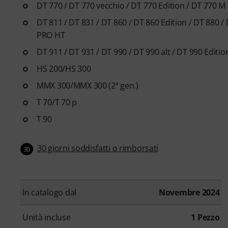
DT 770 / DT 770 vecchio / DT 770 Edition / DT 770 M
DT 811 / DT 831 / DT 860 / DT 860 Edition / DT 880 /
PRO HT
DT 911 / DT 931 / DT 990 / DT 990 alt / DT 990 Editi
HS 200/HS 300
MMX 300/MMX 300 (2ª gen.)
T 70/T 70 p
T 90
30 giorni soddisfatti o rimborsati
30
In catalogo dal
Novembre 2024
Unità incluse
1 Pezzo