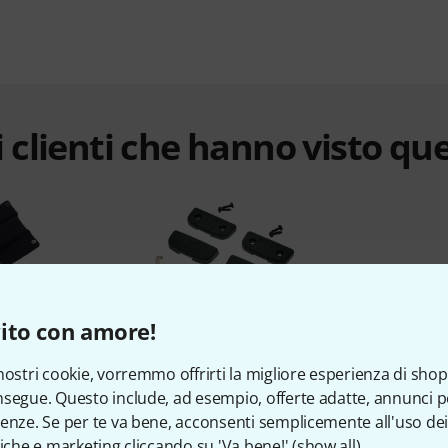
 clienti che hanno visto qu
ito con amore!
%
4%
nostri cookie, vorremmo offrirti la migliore esperienza di shop
segue. Questo include, ad esempio, offerte adatte, annunci per
TO
COMPRATO
C
enze. Se per te va bene, acconsenti semplicemente all'uso dei
tiche e marketing cliccando su 'Va bene!' (
show all
).
dband Pro
beyerdynamic Headband
the t.