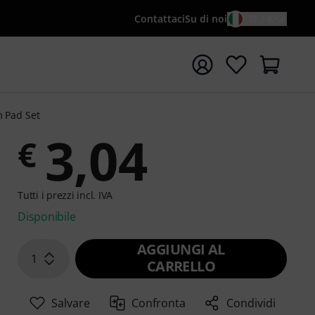
Contattaci
Su di noi
IT / €
re la ricerca con il termine di ricerca {searchTerm}
 Pad Set
3,04
€
Tutti i prezzi incl. IVA
Disponibile
AGGIUNGI AL
1
CARRELLO
Salvare
Confronta
Condividi