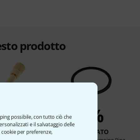
esto prodotto
4%
1%
ping possibile, con tutto ciò che
sonalizzati e il salvataggio delle
OMPRATO
COMPRATO
 cookie per preferenze,
bone Headphone
beyerdynamic Clamping Ring