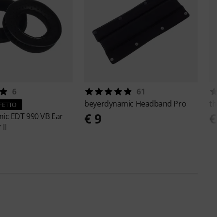
6
61
beyerdynamic
Headband Pro
th
FETTO
€ 9
€
mic
EDT 990 VB Ear
II
0