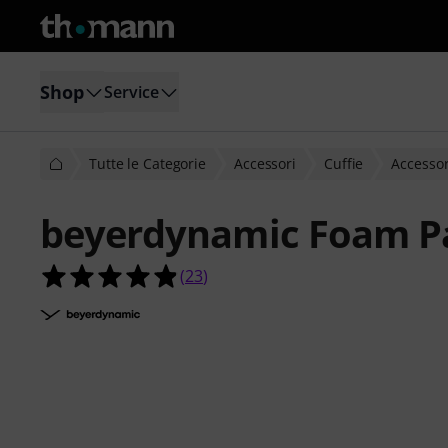
Shop
Service
Tutte le Categorie
Accessori
Cuffie
Accessor
beyerdynamic Foam P
4.9 su 5 stelle su 23 valutazioni dei c
(
23
)