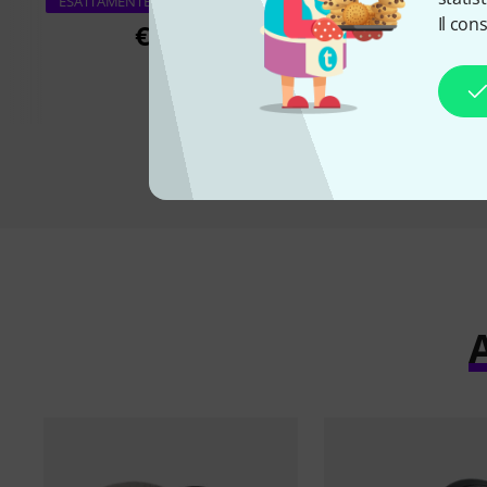
ESATTAMENTE QUESTO PRODOTTO
Il con
€ 3,04
€ 9
A