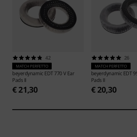
42
26
MATCH PERFETTO
MATCH PERFETTO
beyerdynamic
EDT 770 V Ear
beyerdynamic
EDT 9
Pads II
Pads II
€ 21,30
€ 20,30