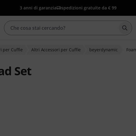
3 anni di garanzia
spedizioni gratuite da € 99
Avvia
i per Cuffie
Altri Accessori per Cuffie
beyerdynamic
Foam
ad Set
lienti