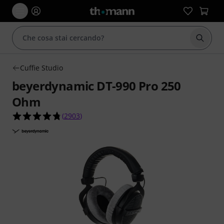
Avviare
Cuffie Studio
beyerdynamic DT-990 Pro 250
Ohm
4.8 su 5 stelle su 2903 valutazioni dei clienti
(
2903
)