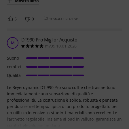
Mostra altro
5
0
SEGNALA UN ABUSO
DT990 Pro Miglior Acquisto
M
mv99 10.01.2026
Suono
comfort
Qualità
Le Beyerdynamic DT 990 Pro sono cuffie che trasmettono
immediatamente una sensazione di qualità e
professionalità. La costruzione è solida, robusta e pensata
per durare nel tempo, tipica di un prodotto progettato per
un utilizzo intensivo in studio. I materiali sono eccellenti e
l’archetto regolabile, insieme ai pad in velluto, garantisce un
comfort elevato anche dopo