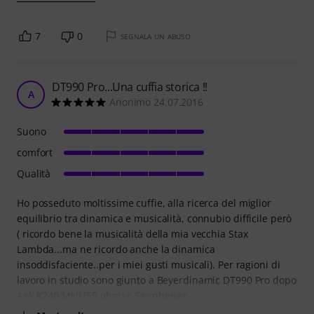
7
0
SEGNALA UN ABUSO
DT990 Pro...Una cuffia storica !!
A
Anonimo 24.07.2016
Suono
comfort
Qualità
Ho posseduto moltissime cuffie, alla ricerca del miglior
equilibrio tra dinamica e musicalità, connubio difficile però
( ricordo bene la musicalità della mia vecchia Stax
Lambda...ma ne ricordo anche la dinamica
insoddisfaciente..per i miei gusti musicali). Per ragioni di
lavoro in studio sono giunto a Beyerdinamic DT990 Pro dopo
Agk K240 MkII (55 ohm) e Sennheiser