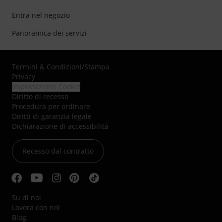
Entra nel negozio
Panoramica dei servizi
Termini & Condizioni
/
Stampa
Privacy
Impostazione Cookie
Diritto di recesso
Procedura per ordinare
Diritti di garanzia legale
Dichiarazione di accessibilità
Recesso dal contratto
Su di noi
Lavora con noi
Blog