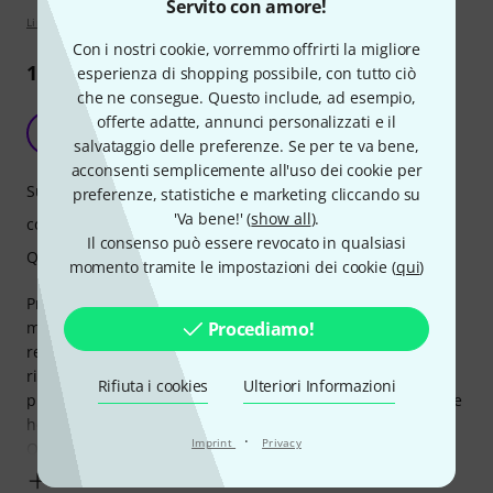
Servito con amore!
Linee guida per la valutazione
Con i nostri cookie, vorremmo offrirti la migliore
1592
Recensioni
esperienza di shopping possibile, con tutto ciò
che ne consegue. Questo include, ad esempio,
Cuffie precise, solide e molto comode.
offerte adatte, annunci personalizzati e il
A
Anonimo 11.01.2016
salvataggio delle preferenze. Se per te va bene,
acconsenti semplicemente all'uso dei cookie per
Suono
preferenze, statistiche e marketing cliccando su
'Va bene!' (
show all
).
comfort
Il consenso può essere revocato in qualsiasi
Qualità
momento tramite le impostazioni dei cookie (
qui
)
Premetto che sono un compositore e che lavoro molto con
Procediamo!
materiale audio derivante da librerie orchestrali e
registrazioni di musica Sinfonico/Orchestrale. Ero alla
ricerca di un paio di cuffie comode che mi restituissero il
Rifiuta i cookies
Ulteriori Informazioni
più fedelmente possibile il feeling e il dettaglio acustico che
ho quando uso i miei monitor principali (Focal).
·
Imprint
Privacy
Quindi ne faccio utilizzo
Mostra altro