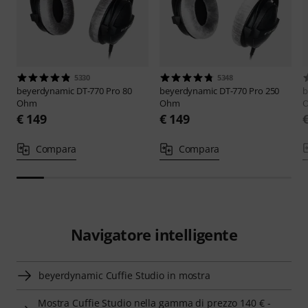
5330
5348
beyerdynamic
DT-770 Pro 80
beyerdynamic
DT-770 Pro 250
b
Ohm
Ohm
€ 149
€ 149
Compara
Compara
Navigatore intelligente
beyerdynamic Cuffie Studio in mostra
Mostra Cuffie Studio nella gamma di prezzo 140 € -