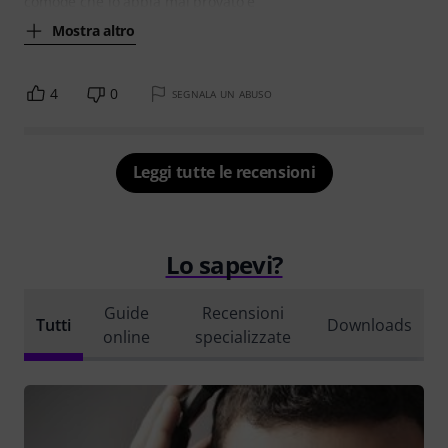
comode che io abbia mai provato e
Mostra altro
4
0
SEGNALA UN ABUSO
Leggi tutte le recensioni
Lo sapevi?
Guide
Recensioni
Tutti
Downloads
online
specializzate