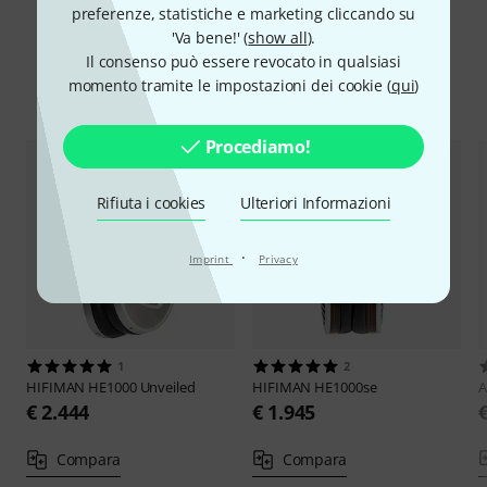
preferenze, statistiche e marketing cliccando su
'Va bene!' (
show all
).
Il consenso può essere revocato in qualsiasi
momento tramite le impostazioni dei cookie (
qui
)
Confronta alternative
Procediamo!
Rifiuta i cookies
Ulteriori Informazioni
·
Imprint
Privacy
1
2
HIFIMAN
HE1000 Unveiled
HIFIMAN
HE1000se
€ 2.444
€ 1.945
Compara
Compara