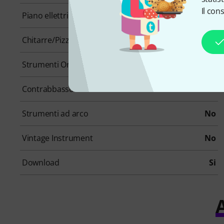
Il con
Piano ellettrici
No
Chitarre/Pizzicati
Si
Strumenti Orchestrali
No
Contrabbasso
No
Strumenti ad arco
No
Vintage Instrument
No
Download
Si
A