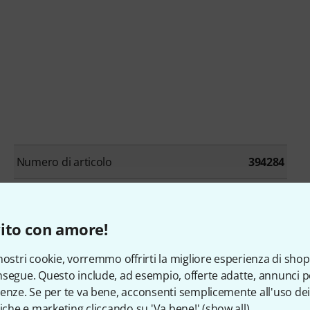
Numero di articolo
394284
Prodotto singolo/Bundle
Prodotto singolo
ito con amore!
Beat production / Drum machines
No
nostri cookie, vorremmo offrirti la migliore esperienza di shop
Cinematic / Effects
No
segue. Questo include, ad esempio, offerte adatte, annunci per
enze. Se per te va bene, acconsenti semplicemente all'uso dei
Batterie / Percussioni
No
tiche e marketing cliccando su 'Va bene!' (
show all
).