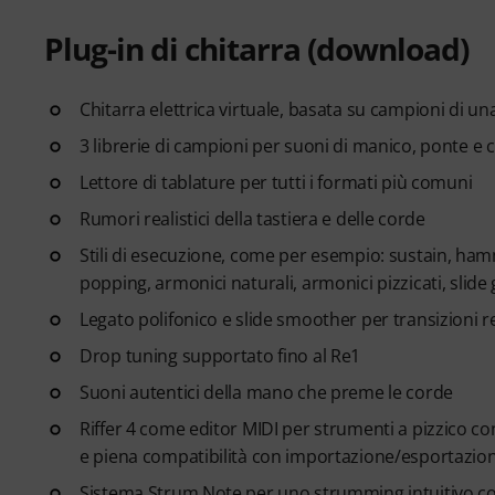
Plug-in di chitarra (download)
Chitarra elettrica virtuale, basata su campioni di u
3 librerie di campioni per suoni di manico, ponte e
Lettore di tablature per tutti i formati più comuni
Rumori realistici della tastiera e delle corde
Stili di esecuzione, come per esempio: sustain, hamme
popping, armonici naturali, armonici pizzicati, slide 
Legato polifonico e slide smoother per transizioni re
Drop tuning supportato fino al Re1
Suoni autentici della mano che preme le corde
Riffer 4 come editor MIDI per strumenti a pizzico co
e piena compatibilità con importazione/esportazio
Sistema Strum Note per uno strumming intuitivo con