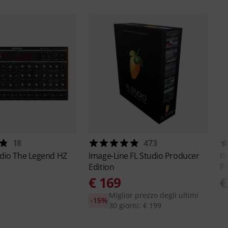
18
473
udio
The Legend HZ
Image-Line
FL Studio Producer
th
Edition
Pa
€ 169
€
Miglior prezzo degli ultimi
-15%
30 giorni: € 199