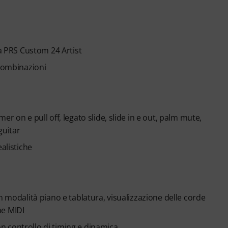
na PRS Custom 24 Artist
 combinazioni
r on e pull off, legato slide, slide in e out, palm mute,
guitar
alistiche
n modalità piano e tablatura, visualizzazione delle corde
ne MIDI
 controllo di timing e dinamica