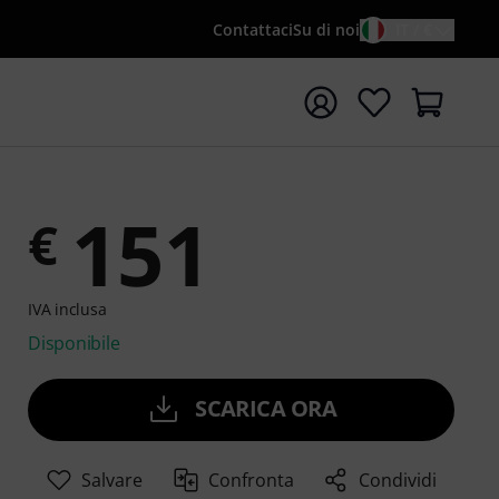
i
Contattaci
Su di noi
IT / €
re la ricerca con il termine di ricerca {searchTerm}
151
€
IVA inclusa
Disponibile
SCARICA ORA
Salvare
Confronta
Condividi