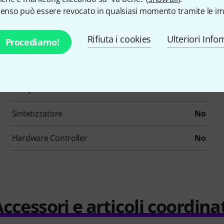
senso può essere revocato in qualsiasi momento tramite le im
Ethno / Folk
No
Rifiuta i cookies
Ulteriori Info
Loops/Construction-Kits
No
Procediamo!
Organi
No
Campionatore
No
Sintetizzatore
No
Hardware Controller
No
ccessori e articoli coordina