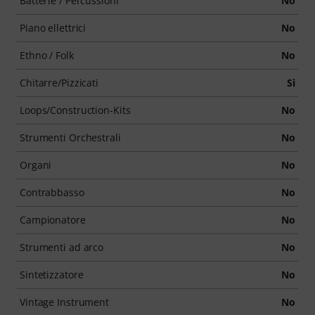
Batterie / Percussioni
No
Piano ellettrici
No
Ethno / Folk
No
Chitarre/Pizzicati
Si
Loops/Construction-Kits
No
Strumenti Orchestrali
No
Organi
No
Contrabbasso
No
Campionatore
No
Strumenti ad arco
No
Sintetizzatore
No
Vintage Instrument
No