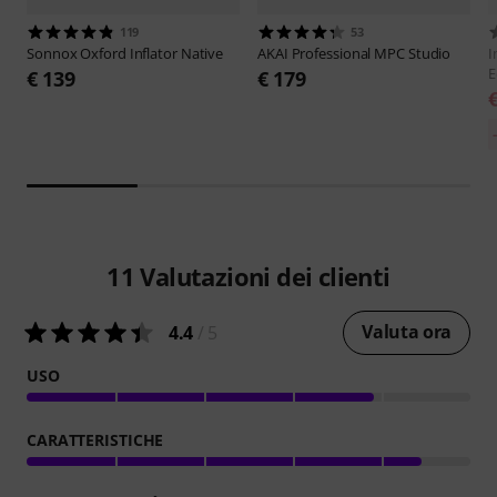
119
53
Sonnox
Oxford Inflator Native
AKAI Professional
MPC Studio
I
E
€ 139
€ 179
11
Valutazioni dei clienti
Valuta ora
4.4
/ 5
USO
CARATTERISTICHE