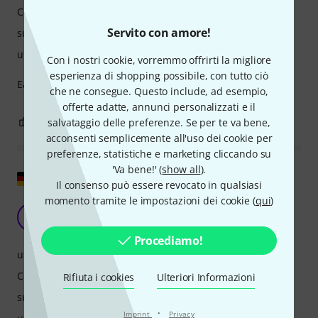
Caratteristiche
Servito con amore!
suono/qualitá
utilizzo da computer
Con i nostri cookie, vorremmo offrirti la migliore
esperienza di shopping possibile, con tutto ciò
Easy to use, Sounds great, what more do you want!
che ne consegue. Questo include, ad esempio,
offerte adatte, annunci personalizzati e il
0
0
salvataggio delle preferenze. Se per te va bene,
SEGNALA UN ABUSO
acconsenti semplicemente all'uso dei cookie per
preferenze, statistiche e marketing cliccando su
'Va bene!' (
show all
).
Mostra originale
Il consenso può essere revocato in qualsiasi
momento tramite le impostazioni dei cookie (
qui
)
Chitarra Ample Sound LP III
N
najawennscho 01.01.2021
Procediamo!
uso
Caratteristiche
Rifiuta i cookies
Ulteriori Informazioni
suono/qualitá
·
Imprint
Privacy