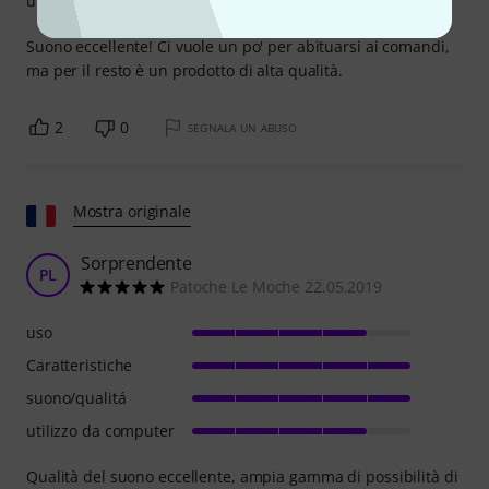
utilizzo da computer
Suono eccellente! Ci vuole un po' per abituarsi ai comandi,
ma per il resto è un prodotto di alta qualità.
2
0
SEGNALA UN ABUSO
Mostra originale
Sorprendente
PL
Patoche Le Moche 22.05.2019
uso
Caratteristiche
suono/qualitá
utilizzo da computer
Qualità del suono eccellente, ampia gamma di possibilità di