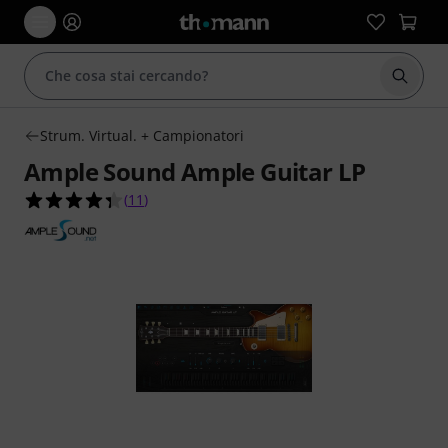
Avviare
Strum. Virtual. + Campionatori
Ample Sound Ample Guitar LP
4.4 su 5 stelle su 11 valutazioni dei clienti
(
11
)