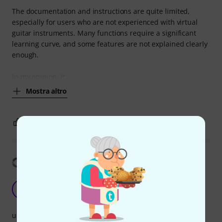
The documentation and instructions are quite limited,
especially for users who are not experienced with virtual
guitar instruments. Many functions require a significant
learning curve, and some features are not explained clearly
enough.
In my opinion, it
Mostra altro
0
0
SEGNALA UN ABUSO
Mostra traduzione
Great Sound
K
Karlos2904 30.12.2023
uso