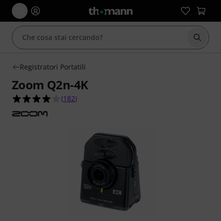
Avviare
Registratori Portatili
Zoom Q2n-4K
4.1 su 5 stelle su 182 valutazioni dei clienti
(
182
)