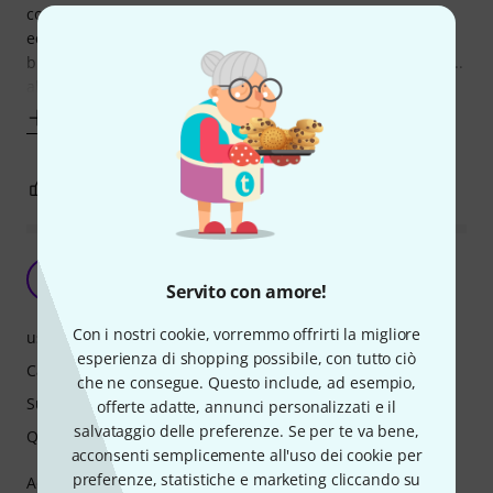
costo... ha la stessa qualità di una action cam di quelle
economiche. L'unica cosa positiva è l'audio, veramente un
buon audio.... anzi... se regolato bene, a tratti eccezionale....
altra
Mostra altro
2
0
SEGNALA UN ABUSO
Ottimo microfono
TS
Servito con amore!
TRK studio 21.07.2021
Con i nostri cookie, vorremmo offrirti la migliore
uso
esperienza di shopping possibile, con tutto ciò
Caratteristiche
che ne consegue. Questo include, ad esempio,
Suono
offerte adatte, annunci personalizzati e il
salvataggio delle preferenze. Se per te va bene,
Qualità
acconsenti semplicemente all'uso dei cookie per
preferenze, statistiche e marketing cliccando su
Acquistato per live streaming, registrazioni acustiche e