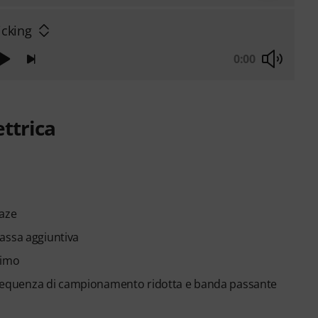
icking
0:00
ettrica
Haze
assa aggiuntiva
simo
, frequenza di campionamento ridotta e banda passante