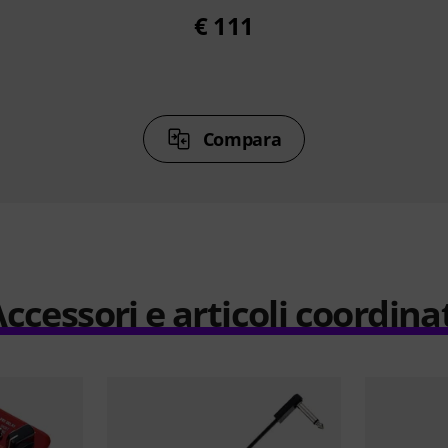
€ 111
Compara
ccessori e articoli coordina