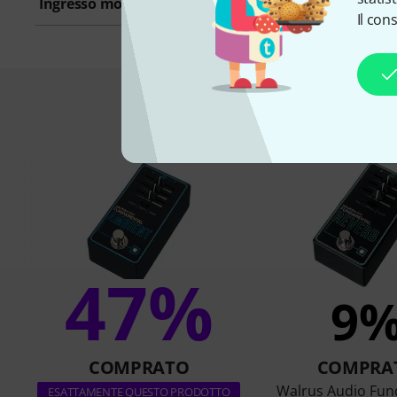
Ingresso mono / uscita mono
Il con
Comprati dai
47%
9
COMPRATO
COMPRA
Walrus Audio Fu
ESATTAMENTE QUESTO PRODOTTO