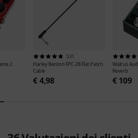
531
Fame 2
Harley Benton
FPC-28 Flat Patch
Walrus Aud
Cable
Reverb
€ 4,98
€ 109
36
Valutazioni dei clienti