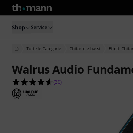
Shop
Service
Tutte le Categorie
Chitarre e bassi
Effetti Chita
Walrus Audio Fundam
4.6 su 5 stelle su 36 valutazioni dei c
(
36
)