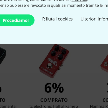
senso può essere revocato in qualsiasi momento tramite le im
Rifiuta i cookies
Ulteriori Info
Procediamo!
 clienti che hanno visto qu
%
6%
TO
COMPRATO
C
ndamental
tc electronic Hall of Fame 2
Flamma F