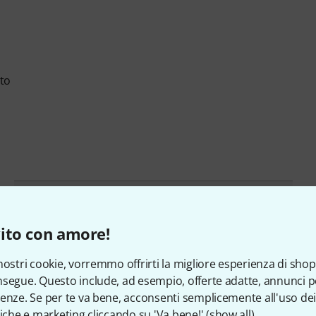
to
Numero di articolo
588240
ito con amore!
Analogico
No
nostri cookie, vorremmo offrirti la migliore esperienza di shop
Incl. alimentazione
No
segue. Questo include, ad esempio, offerte adatte, annunci per
enze. Se per te va bene, acconsenti semplicemente all'uso dei
tiche e marketing cliccando su 'Va bene!' (
show all
).