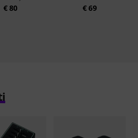
€ 80
€ 69
ti