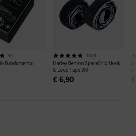
33
1078
io
Fundamental
Harley Benton
SpaceShip Hook
p
& Loop Tape 3M
m
€ 6,90
€