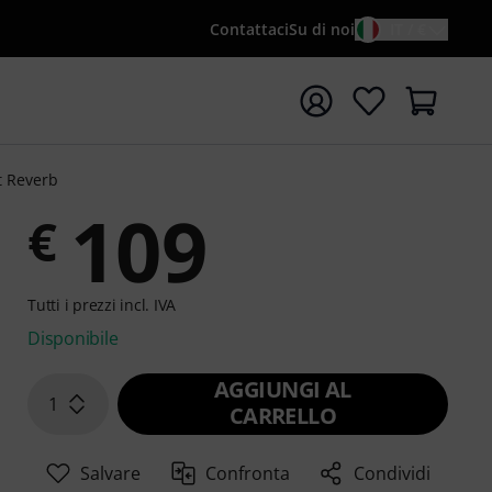
Contattaci
Su di noi
IT / €
re la ricerca con il termine di ricerca {searchTerm}
 Reverb
109
€
Tutti i prezzi incl. IVA
Disponibile
AGGIUNGI AL
1
CARRELLO
Salvare
Confronta
Condividi