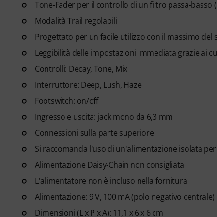
Tone-Fader per il controllo di un filtro passa-basso
Modalità Trail regolabili
Progettato per un facile utilizzo con il massimo del
Leggibilità delle impostazioni immediata grazie ai cu
Controlli: Decay, Tone, Mix
Interruttore: Deep, Lush, Haze
Footswitch: on/off
Ingresso e uscita: jack mono da 6,3 mm
Connessioni sulla parte superiore
Si raccomanda l'uso di un'alimentazione isolata per 
Alimentazione Daisy-Chain non consigliata
L'alimentatore non è incluso nella fornitura
Alimentazione: 9 V, 100 mA (polo negativo centrale)
Dimensioni (L x P x A): 11,1 x 6 x 6 cm