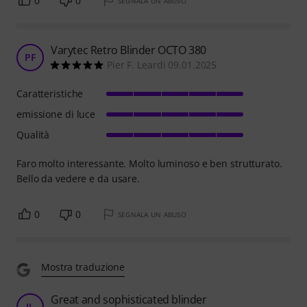
0
0
SEGNALA UN ABUSO
Varytec Retro Blinder OCTO 380
PF
Pier F. Leardi 09.01.2025
Caratteristiche
emissione di luce
Qualità
Faro molto interessante. Molto luminoso e ben strutturato.
Bello da vedere e da usare.
0
0
SEGNALA UN ABUSO
Mostra traduzione
Great and sophisticated blinder
JL