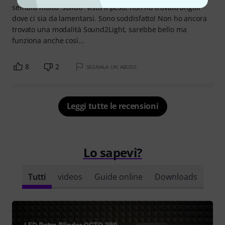
sembra molto “solido” visto il peso, non ho trovato angoli
dove ci sia da lamentarsi. Sono soddisfatto! Non ho ancora
trovato una modalità Sound2Light, sarebbe bello ma
funziona anche così...
8
2
SEGNALA UN ABUSO
Leggi tutte le recensioni
Lo sapevi?
Tutti
videos
Guide online
Downloads