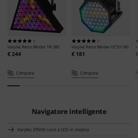
9
2
Varytec
Retro Blinder TRI 380
Varytec
Retro Blinder OCTO 180
V
€ 244
€ 181
Compara
Compara
Navigatore intelligente
Varytec Effetti Luce a LED in mostra