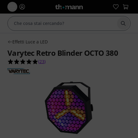
Avviare
Effetti Luce a LED
Varytec Retro Blinder OCTO 380
4.9 su 5 stelle su 23 valutazioni dei clienti
(
23
)