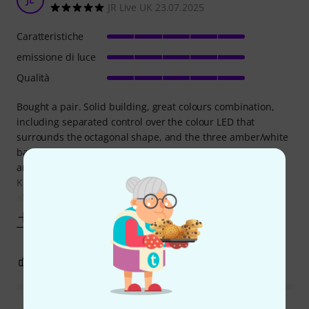
JR Live UK 23.07.2025
Caratteristiche
emissione di luce
Qualità
Bought a pair. Solid building, great colours combination,
including separated control over the colour LED that
surrounds the octagonal shape, and the three amber/white
bars in the. middle . Very strong intensity light, and goes
amazingly well with the new pole stands (mine are the
K&M), you may need adapters. The units can work stand
alone, but you will have the
Mostra altro
0
0
SEGNALA UN ABUSO