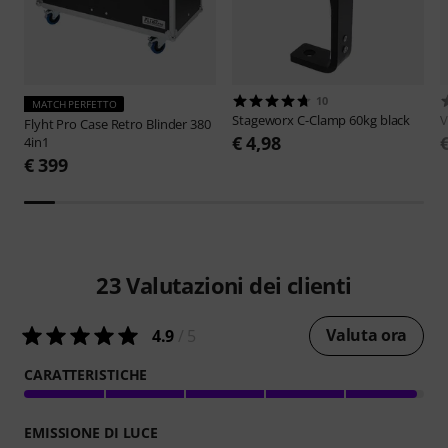
10
MATCH PERFETTO
Stageworx
C-Clamp 60kg black
V
Flyht Pro
Case Retro Blinder 380
€ 4,98
4in1
€ 399
23
Valutazioni dei clienti
Valuta ora
4.9
/ 5
CARATTERISTICHE
EMISSIONE DI LUCE