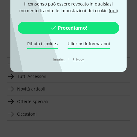
Il consenso può essere revocato in qualsiasi
informazioni inaccurate di ogni genere. Tutte le ricevute verranno
momento tramite le impostazioni dei cookie (
qui
)
emesse in EUR.
Procediamo!
Rifiuta i cookies
Ulteriori Informazioni
Scopri di più
·
Imprint
Privacy
La top 50 di Thomann
Tutti Accessori
Novità articoli
Offerte speciali
Occasioni