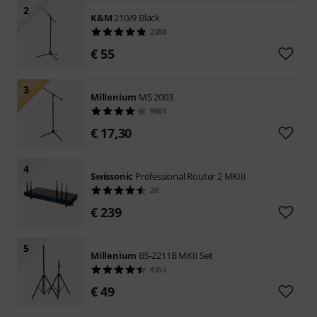
2
K&M
210/9 Black
2388
€ 55
3
Millenium
MS 2003
9601
€ 17,30
4
Swissonic
Professional Router 2 MKIII
20
€ 239
5
Millenium
BS-2211B MKII Set
4353
€ 49