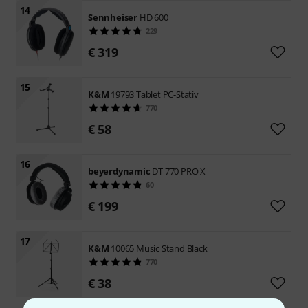
14
Sennheiser
HD 600
229
€ 319
15
K&M
19793 Tablet PC-Stativ
770
€ 58
16
beyerdynamic
DT 770 PRO X
60
€ 199
17
K&M
10065 Music Stand Black
770
€ 38