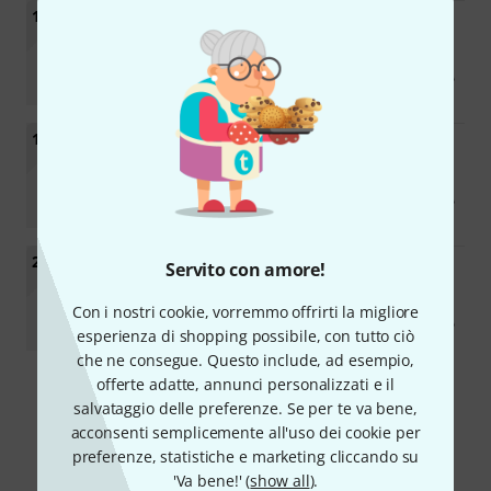
18
Sennheiser
HD-490 PRO
83
€ 344
19
Rode
PSA-1
1678
€ 75
20
Servito con amore!
beyerdynamic
DT 700 PRO X
236
Con i nostri cookie, vorremmo offrirti la migliore
€ 238
esperienza di shopping possibile, con tutto ciò
che ne consegue. Questo include, ad esempio,
offerte adatte, annunci personalizzati e il
salvataggio delle preferenze. Se per te va bene,
acconsenti semplicemente all'uso dei cookie per
* I prezzi includono l'IVA locale e sono valide fino ad esaurimento
preferenze, statistiche e marketing cliccando su
scorte. Please
Clicca qui
per i costi di trasporto internazionali. Non
'Va bene!' (
show all
).
assumiamo alcuna responsabilità per errori ortografici o