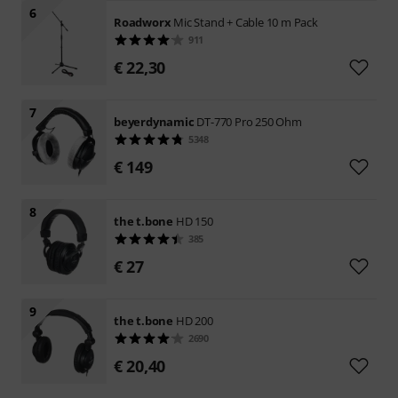
6
Roadworx
Mic Stand + Cable 10 m Pack
911
€ 22,30
7
beyerdynamic
DT-770 Pro 250 Ohm
5348
€ 149
8
the t.bone
HD 150
385
€ 27
9
the t.bone
HD 200
2690
€ 20,40