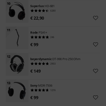
10
Superlux
HD-681
6280
€ 22,90
11
Rode
PSA1+
246
€ 99
12
beyerdynamic
DT-990 Pro 250 Ohm
2903
€ 149
13
Sony
MDR-7506
1276
€ 99