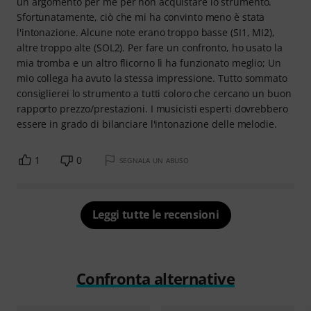
un argomento per me per non acquistare lo strumento.
Sfortunatamente, ciò che mi ha convinto meno è stata
l'intonazione. Alcune note erano troppo basse (SI1, MI2),
altre troppo alte (SOL2). Per fare un confronto, ho usato la
mia tromba e un altro flicorno lì ha funzionato meglio; Un
mio collega ha avuto la stessa impressione. Tutto sommato
consiglierei lo strumento a tutti coloro che cercano un buon
rapporto prezzo/prestazioni. I musicisti esperti dovrebbero
essere in grado di bilanciare l'intonazione delle melodie.
1
0
SEGNALA UN ABUSO
Leggi tutte le recensioni
Confronta alternative