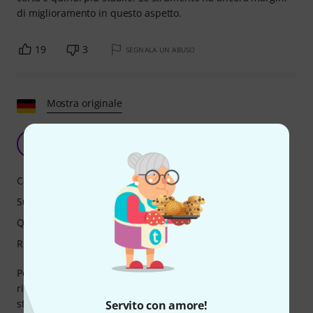
di miglioramento in questo aspetto.
19
3
SEGNALA UN ABUSO
Mostra originale
Buono strumento
G
Goaße 27.01.2022
Caratteristiche
Suono
Qualità
Risposta
Penso che questo strumento suoni davvero bene. La
risposta è eccellente e il suono è di prim'ordine per uno
strumento in questa fascia di prezzo. Sono principalmente
Servito con amore!