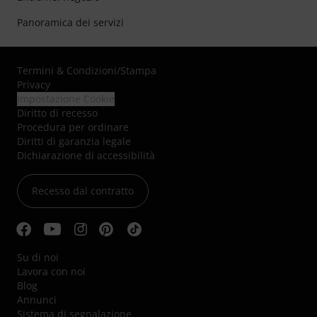
Panoramica dei servizi
Termini & Condizioni
/
Stampa
Privacy
Impostazione Cookie
Diritto di recesso
Procedura per ordinare
Diritti di garanzia legale
Dichiarazione di accessibilità
Recesso dal contratto
Su di noi
Lavora con noi
Blog
Annunci
Sistema di segnalazione