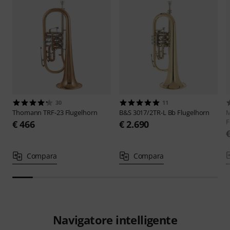
30
11
Thomann
TRF-23 Flugelhorn
B&S
3017/2TR-L Bb Flugelhorn
M
F
€ 466
€ 2.690
Compara
Compara
Navigatore intelligente