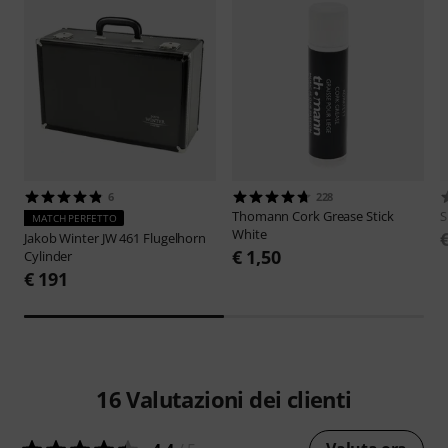
6
228
Thomann
Cork Grease Stick
S
MATCH PERFETTO
White
Jakob Winter
JW 461 Flugelhorn
€ 1,50
Cylinder
€ 191
16
Valutazioni dei clienti