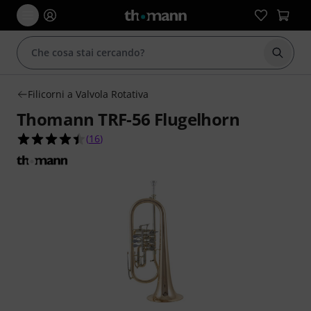
Avviare
Filicorni a Valvola Rotativa
Thomann TRF-56 Flugelhorn
4.4 su 5 stelle su 16 valutazioni dei clienti
(
16
)