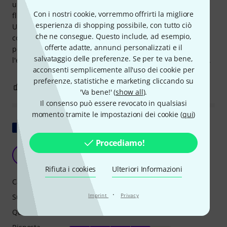
un trombettista, ma in diverse occasioni suono anche il
Con i nostri cookie, vorremmo offrirti la migliore
flicorno, ed è per questo che ho scelto questo strumento.
esperienza di shopping possibile, con tutto ciò
Un difetto è il foro della terza valvola. So che dovrebbe
che ne consegue. Questo include, ad esempio,
compensare il rumore del grilletto, ma è troppo grande,
offerte adatte, annunci personalizzati e il
perché l'aria che fuoriesce è più udibile durante
salvataggio delle preferenze. Se per te va bene,
l'esecuzione rispetto al rumore quando si preme il grilletto.
acconsenti semplicemente all'uso dei cookie per
preferenze, statistiche e marketing cliccando su
4
0
SEGNALA UN ABUSO
'Va bene!' (
show all
).
Il consenso può essere revocato in qualsiasi
momento tramite le impostazioni dei cookie (
qui
)
Mostra originale
Procediamo!
Qualità Thomann...
Y
Ylmith 25.01.2021
Rifiuta i cookies
Ulteriori Informazioni
Caratteristiche
·
Imprint
Privacy
Suono
Qualità