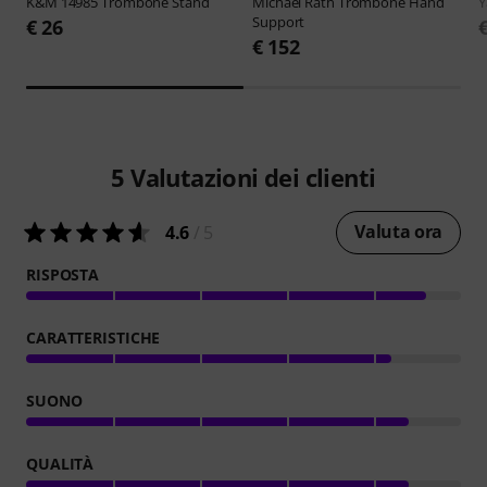
K&M
14985 Trombone Stand
Michael Rath
Trombone Hand
Support
€ 26
€ 152
5
Valutazioni dei clienti
Valuta ora
4.6
/ 5
RISPOSTA
CARATTERISTICHE
SUONO
QUALITÀ