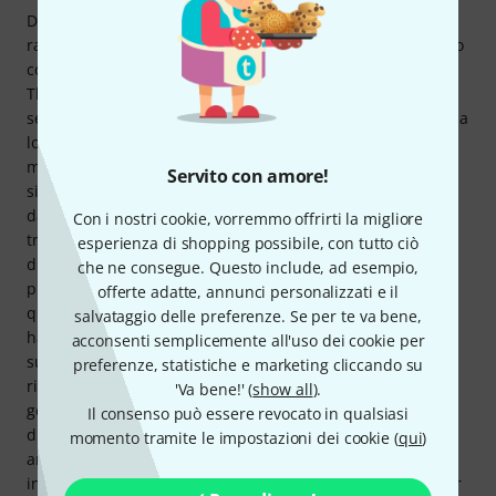
Dato che suono principalmente il trombone tenore,
raramente ho bisogno del trombone basso. Comprarne uno
costoso solo per quello scopo non vale la pena per me. I
Thomann proBONE sono davvero eccellenti: li ricomprerei
senza pensarci due volte, e sono comunque imbattibili nella
loro fascia di prezzo. Bisognerebbe spendere diverse
migliaia di euro in più per notare un miglioramento
Servito con amore!
significativo della qualità. Naturalmente, tutto dipende
dalle preferenze personali. Il proBONE è un "vero"
Con i nostri cookie, vorremmo offrirti la migliore
trombone basso classico. Quindi, richiede una buona dose
esperienza di shopping possibile, con tutto ciò
di aria e una tecnica adeguata. Alcuni musicisti che
che ne consegue. Questo include, ad esempio,
provengono dal trombone tenore potrebbero preferire
offerte adatte, annunci personalizzati e il
qualcosa di più intermedio (funziona come un tenore, ma
salvataggio delle preferenze. Se per te va bene,
ha un registro basso più facile), ma se si desidera questo
acconsenti semplicemente all'uso dei cookie per
suono, bisogna conviverci. ;) Il suono del ProBONE è caldo,
preferenze, statistiche e marketing cliccando su
ricco e pieno, e si adatta perfettamente a quasi tutti i
'Va bene!' (
show all
).
generi. Non è adatto ai jazzisti o a chi preferisce un suono
Il consenso può essere revocato in qualsiasi
di trombone basso più brillante. La custodia è eccellente,
momento tramite le impostazioni dei cookie (
qui
)
anche il bocchino (Bach) è perfetto (se vi piace) e sono
inclusi molti altri accessori. Procuratevi un poggiamano per