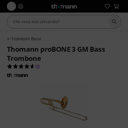
Avviare
Tromboni Bassi
Thomann proBONE 3 GM Bass
Trombone
4.6 su 5 stelle su 5 valutazioni dei clienti
(
5
)