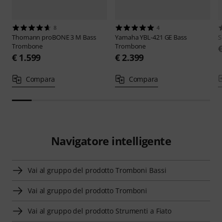
8
4
Thomann
proBONE 3 M Bass
Yamaha
YBL-421 GE Bass
S
Trombone
Trombone
€ 1.599
€ 2.399
Compara
Compara
Navigatore intelligente
Vai al gruppo del prodotto Tromboni Bassi
Vai al gruppo del prodotto Tromboni
Vai al gruppo del prodotto Strumenti a Fiato