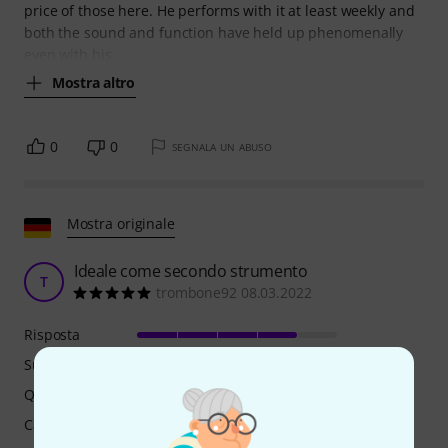
price of those here. He performs with it at least weekly and
both the sound and function have held up phenomenally
even with his
Mostra altro
0
0
SEGNALA UN ABUSO
Mostra originale
Ideale come secondo strumento
T
trombone92 08.03.2022
Risposta
Suono
Qualità
Caratteristiche