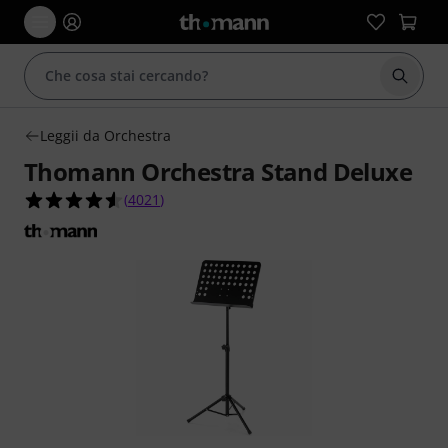
Avviare
Leggii da Orchestra
Thomann Orchestra Stand Deluxe
4.6 su 5 stelle su 4021 valutazioni dei clienti
(
4021
)