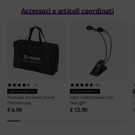
Accessori e articoli coordinati
147
439
MATCH PERFETTO
MATCH PERFETTO
Thomann
Orchestra Stand
K&M
12244 Double2 LED
Premium Bag
FlexLight
2
€ 6,90
€ 12,90