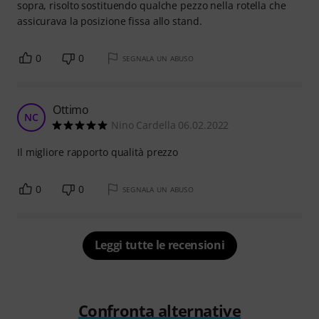
sopra, risolto sostituendo qualche pezzo nella rotella che
assicurava la posizione fissa allo stand.
0
0
SEGNALA UN ABUSO
Ottimo
NC
Nino Cardella 06.02.2022
Il migliore rapporto qualità prezzo
0
0
SEGNALA UN ABUSO
Leggi tutte le recensioni
Confronta alternative