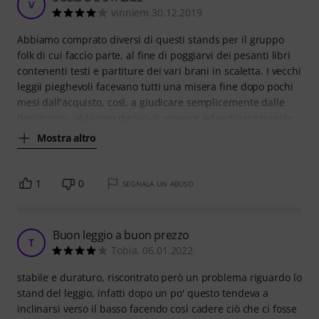
V
vinniem 30.12.2019
Abbiamo comprato diversi di questi stands per il gruppo
folk di cui faccio parte, al fine di poggiarvi dei pesanti libri
contenenti testi e partiture dei vari brani in scaletta. I vecchi
leggii pieghevoli facevano tutti una misera fine dopo pochi
mesi dall'acquisto, così, a giudicare semplicemente dalle
descrizioni, abbiamo deciso di provare ad ordinare questo
Mostra altro
1
0
SEGNALA UN ABUSO
Buon leggio a buon prezzo
T
Tobia. 06.01.2022
stabile e duraturo, riscontrato però un problema riguardo lo
stand del leggio, infatti dopo un po' questo tendeva a
inclinarsi verso il basso facendo così cadere ciò che ci fosse