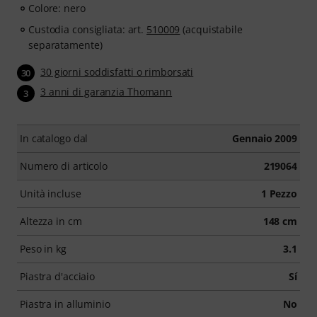
Colore: nero
Custodia consigliata: art.
510009
(acquistabile
separatamente)
30 giorni soddisfatti o rimborsati
30
3 anni di garanzia Thomann
3
In catalogo dal
Gennaio 2009
Numero di articolo
219064
Unità incluse
1 Pezzo
Altezza in cm
148 cm
Peso in kg
3.1
Piastra d'acciaio
Sí
Piastra in alluminio
No