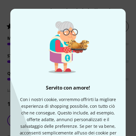
4021
Valutazioni dei clienti
Valuta ora
4.6
/ 5
MANIPOLAZIONE
STABILITÁ
QUALITÀ
Servito con amore!
Linee guida per la valutazione
Con i nostri cookie, vorremmo offrirti la migliore
1744
Recensioni
esperienza di shopping possibile, con tutto ciò
che ne consegue. Questo include, ad esempio,
Un leggio a lieto fine
offerte adatte, annunci personalizzati e il
B
BobArt 03.07.2024
salvataggio delle preferenze. Se per te va bene,
acconsenti semplicemente all'uso dei cookie per