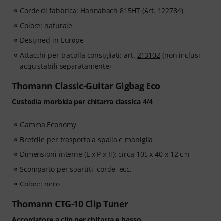
Corde di fabbrica: Hannabach 815HT (Art.
122784
)
Colore: naturale
Designed in Europe
Attacchi per tracolla consigliati: art.
213102
(non inclusi,
acquistabili separatamente)
Thomann Classic-Guitar Gigbag Eco
Custodia morbida per chitarra classica 4/4
Gamma Economy
Bretelle per trasporto a spalla e maniglia
Dimensioni interne (L x P x H): circa 105 x 40 x 12 cm
Scomparto per spartiti, corde, ecc.
Colore: nero
Thomann CTG-10 Clip Tuner
Accordatore a clip per chitarra e basso