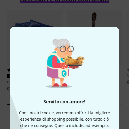
165
295
Thomann
Classic 4/4 Guitar
M
MATCH PERFETTO
€ 119
Hannabach
815HT Blue
€ 16,90
Servito con amore!
Con i nostri cookie, vorremmo offrirti la migliore
esperienza di shopping possibile, con tutto ciò
che ne consegue. Questo include, ad esempio,