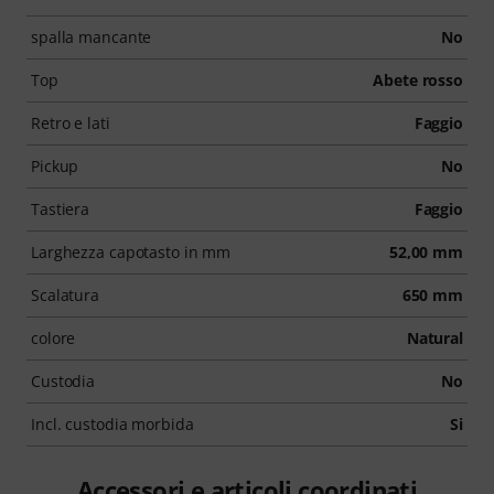
spalla mancante
No
Top
Abete rosso
Retro e lati
Faggio
Pickup
No
Tastiera
Faggio
Larghezza capotasto in mm
52,00 mm
Scalatura
650 mm
colore
Natural
Custodia
No
Incl. custodia morbida
Si
Accessori e articoli coordinati