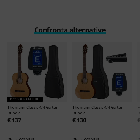
Confronta alternative
PRODOTTO ATTUALE
Thomann
Classic 4/4 Guitar
Thomann
Classic 4/4 Guitar
H
Bundle
Bundle
B
€ 137
€ 130
Compara
Compara