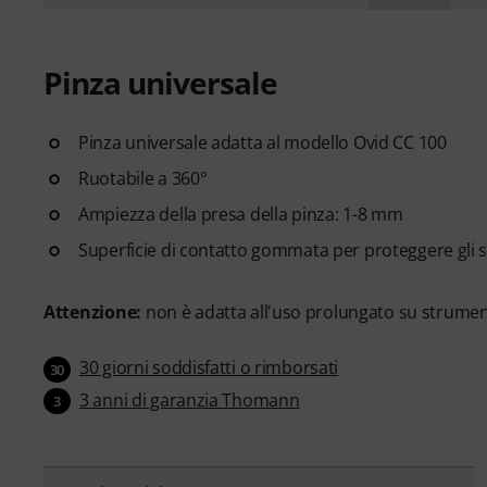
Pinza universale
Pinza universale adatta al modello Ovid CC 100
Ruotabile a 360°
Ampiezza della presa della pinza: 1-8 mm
Superficie di contatto gommata per proteggere gli 
Attenzione:
non è adatta all'uso prolungato su strument
30 giorni soddisfatti o rimborsati
30
3 anni di garanzia Thomann
3