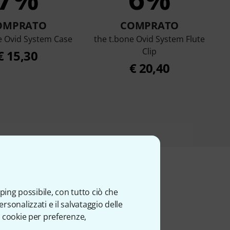
OMPRATO
COMPRATO
e Ovid System Case
the t.bone Ovid System Flute
Clip
€ 15,30
€ 20,40
ping possibile, con tutto ciò che
ti
sonalizzati e il salvataggio delle
 cookie per preferenze,