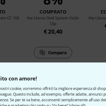
TO
COMPRATO
C
stem CC 100
the t.bone Ovid System Violin
the t.bon
Clip
€ 20,40
Compara
ito con amore!
nostri cookie, vorremmo offrirti la migliore esperienza di shop
ccessori e articoli coordina
segue. Questo include, ad esempio, offerte adatte, annunci per
enze. Se per te va bene, acconsenti semplicemente all'uso dei
tiche e marketing cliccando su 'Va bene!' (
show all
).