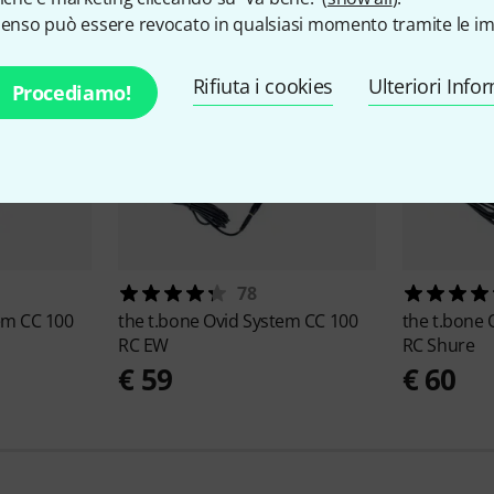
senso può essere revocato in qualsiasi momento tramite le im
Rifiuta i cookies
Ulteriori Info
Procediamo!
78
em CC 100
the t.bone
Ovid System CC 100
the t.bone
RC EW
RC Shure
€ 59
€ 60