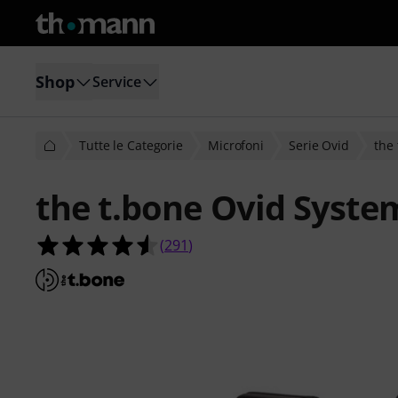
Shop
Service
Tutte le Categorie
Microfoni
Serie Ovid
the
the t.bone Ovid System
4.5 su 5 stelle su 291 valutazioni dei 
(
291
)