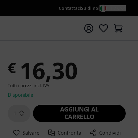
Contattaci
Su di noi
IT / €
re la ricerca con il termine di ricerca {searchTerm}
16,30
€
Tutti i prezzi incl. IVA
Disponibile
AGGIUNGI AL
1
CARRELLO
Salvare
Confronta
Condividi