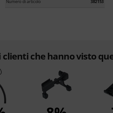
Numero di articolo
382153
 clienti che hanno visto qu
%
8%