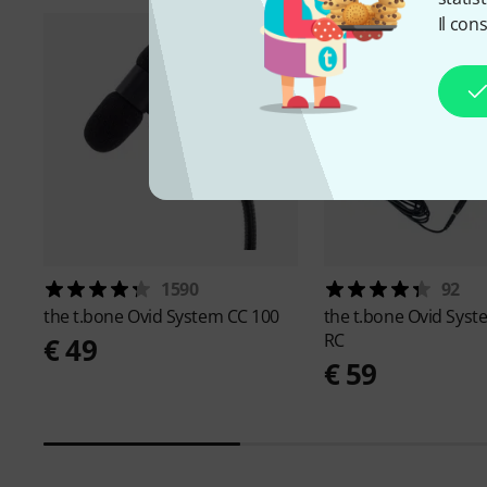
Il con
1590
92
the t.bone
Ovid System CC 100
the t.bone
Ovid Syst
RC
€ 49
€ 59