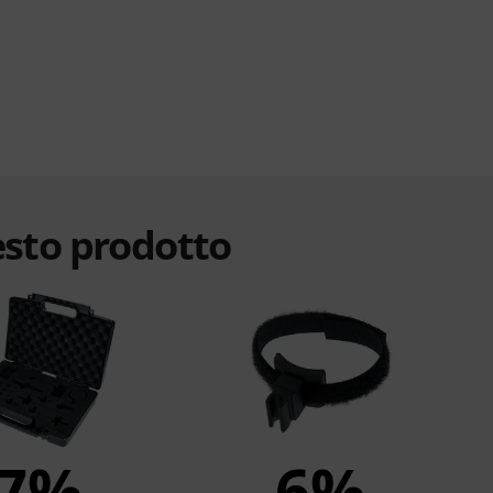
esto prodotto
7%
6%