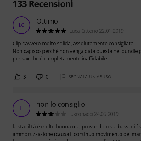
133
Recensioni
Ottimo
LC
Luca Citterio 22.01.2019
Clip davvero molto solida, assolutamente consigliata !
Non capisco perché non venga data questa nel bundle per
per sax che è completamente inaffidabile.
3
0
SEGNALA UN ABUSO
non lo consiglio
L
lukronacci 24.05.2019
la stabilitá é molto buona ma, provandolo sui bassi di 
ammortizzazione (causa il continuo movimento del mant