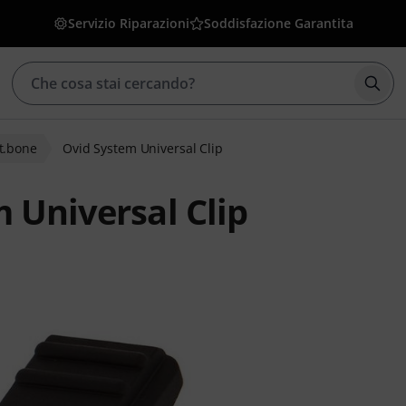
Servizio Riparazioni
Soddisfazione Garantita
Avvia
 t.bone
Ovid System Universal Clip
 Universal Clip
clienti