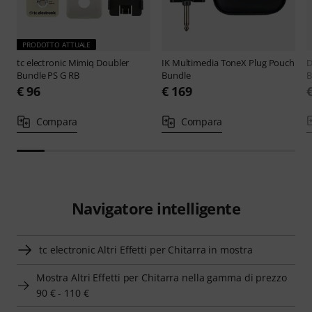
PRODOTTO ATTUALE
tc electronic
Mimiq Doubler
IK Multimedia
ToneX Plug Pouch
D
Bundle PS G RB
Bundle
B
€ 96
€ 169
Compara
Compara
Navigatore intelligente
tc electronic Altri Effetti per Chitarra in mostra
Mostra Altri Effetti per Chitarra nella gamma di prezzo
90 € - 110 €