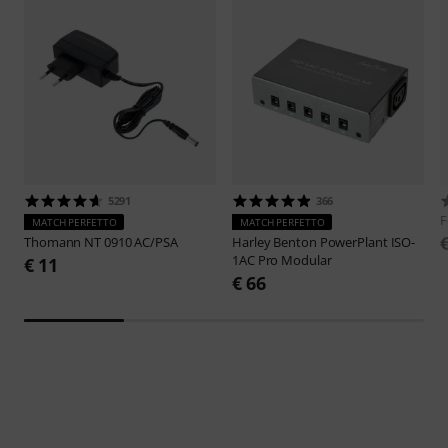
5291
366
F
MATCH PERFETTO
MATCH PERFETTO
Thomann
NT 0910 AC/PSA
Harley Benton
PowerPlant ISO-
1AC Pro Modular
€ 11
€ 66