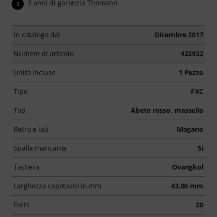
3 anni di garanzia Thomann
3
In catalogo dal
Dicembre 2017
Numero di articolo
423932
Unità incluse
1 Pezzo
Tipo
FXC
Top
Abete rosso, massello
Retro e lati
Mogano
Spalla mancante
Si
Tastiera
Ovangkol
Larghezza capotasto in mm
43,00 mm
Frets
20