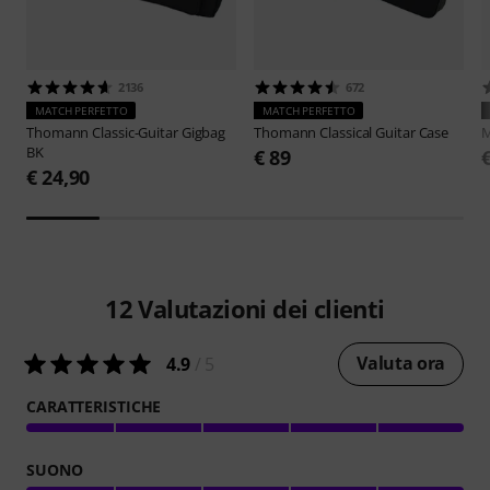
2136
672
MATCH PERFETTO
MATCH PERFETTO
Thomann
Classic-Guitar Gigbag
Thomann
Classical Guitar Case
M
BK
€ 89
€ 24,90
12
Valutazioni dei clienti
Valuta ora
4.9
/ 5
CARATTERISTICHE
SUONO