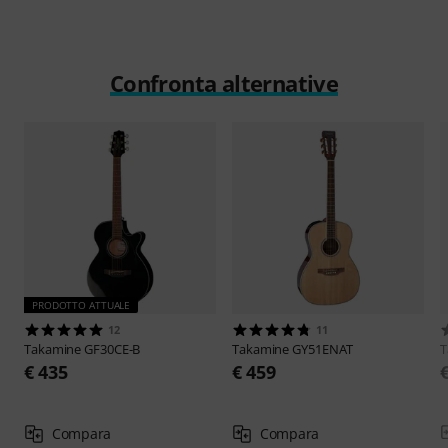
Confronta alternative
PRODOTTO ATTUALE
12
11
Takamine
GF30CE-B
Takamine
GY51ENAT
T
€ 435
€ 459
Compara
Compara