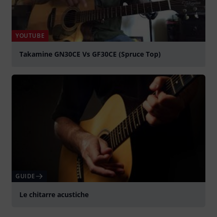
YOUTUBE
Takamine GN30CE Vs GF30CE (Spruce Top)
Suona
GUIDE
Le chitarre acustiche