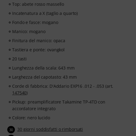
online, che segue un concetto pedagogico sviluppato
Top: abete rosso massello
da maestri di musica qualificati. Premiato con il
Incatenatura a X (taglio a quarto)
German Education Award 2025/2026 nella categoria “E
Learning per l’insegnamento di strumenti”! Con oltre
Fondo e fasce: mogano
400 videolezioni per chitarra per principianti e
Manico: mogano
avanzati, da pop, rock e blues fino al metal e molto
Finitura del manico: opaca
altro ancora. Con un supporto individuale via chat,
spartiti da stampare e videoplayer intelligente con
Tastiera e ponte: ovangkol
funzioni di esercizio, riproduzione rallentata e tante
20 tasti
altre funzionalità.
Lunghezza della scala: 643 mm
Larghezza del capotasto: 43 mm
Corde di fabbrica: D'Addario EXP16 .012 - .053 (art.
147540
)
Pickup: preamplificatore Takamine TP-4TD con
accordatore integrato
Colore: nero lucido
30 giorni soddisfatti o rimborsati
30