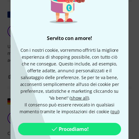
Mostra originale
Takamine GF30CE-B
J
JMEPRIVIL 17.04.2020
Servito con amore!
Uno strumento molto bello, ben rifinito. Suono delizioso,
Con i nostri cookie, vorremmo offrirti la migliore
manico impeccabile. Leggero, non troppo grande, un
esperienza di shopping possibile, con tutto ciò
acquisto superbo. Ottimo rapporto qualità-prezzo.
che ne consegue. Questo include, ad esempio,
offerte adatte, annunci personalizzati e il
3
1
SEGNALA UN ABUSO
salvataggio delle preferenze. Se per te va bene,
acconsenti semplicemente all'uso dei cookie per
preferenze, statistiche e marketing cliccando su
'Va bene!' (
show all
).
Mostra originale
Il consenso può essere revocato in qualsiasi
momento tramite le impostazioni dei cookie (
qui
)
Chitarra a martello...!
H
Hendricks 10.01.2019
Procediamo!
Circa 15 anni fa, cercavo già una Takamine nella fascia di