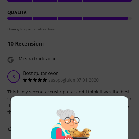
QUALITÀ
Linee guida per la valutazione
10
Recensioni
Mostra traduzione
Best guitar ever
S
sasopoglajen 07.01.2020
This is my second acoustic guitar and I think it was the best
spent of my money :) ... in this price range the quality is over
the top, great body (finish), neck and strings ... you can play
this guitar at home or on the stage like a pro ...
3
0
SEGNALA UN ABUSO