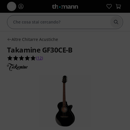
Avviare
Altre Chitarre Acustiche
Takamine GF30CE-B
4.9 su 5 stelle su 12 valutazioni dei clienti
(
12
)