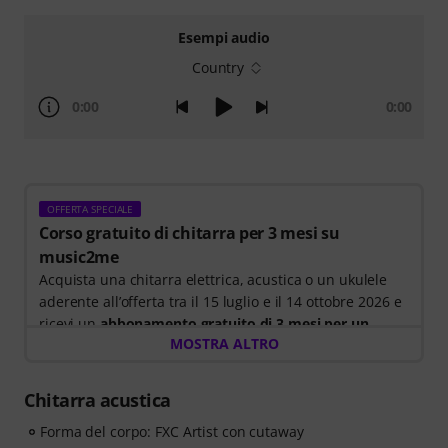
Esempi audio
Country
0:00
0:00
OFFERTA SPECIALE
Corso gratuito di chitarra per 3 mesi su
music2me
Acquista una chitarra elettrica, acustica o un ukulele
aderente all’offerta tra il 15 luglio e il 14 ottobre 2026 e
ricevi un
abbonamento gratuito di 3 mesi per un
MOSTRA ALTRO
corso online di music2me del valore di 57,00 euro
.
Dopo la spedizione del tuo ordine riceverai il codice di
attivazione per e-mail. L’abbonamento a music2me
Chitarra acustica
termina automaticamente dopo la scadenza.
Forma del corpo: FXC Artist con cutaway
Music2Me, il tuo portale di apprendimento musicale