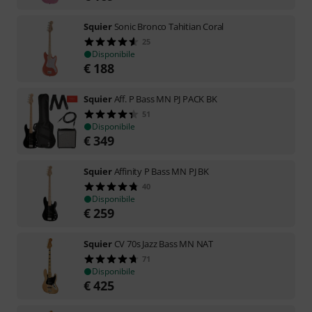
Squier
Sonic Bronco Tahitian Coral
25
Disponibile
€
188
Squier
Aff. P Bass MN PJ PACK BK
51
Disponibile
€
349
Squier
Affinity P Bass MN PJ BK
40
Disponibile
€
259
Squier
CV 70s Jazz Bass MN NAT
71
Disponibile
€
425