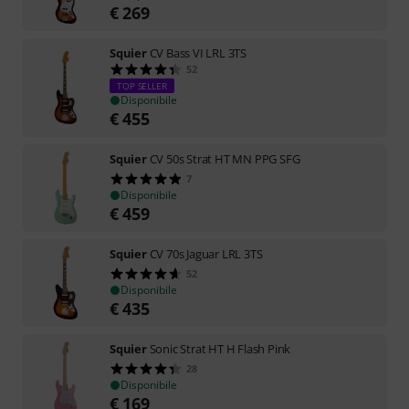
€
269
Squier
CV Bass VI LRL 3TS
52
TOP SELLER
Disponibile
€
455
Squier
CV 50s Strat HT MN PPG SFG
7
Disponibile
€
459
Squier
CV 70s Jaguar LRL 3TS
52
Disponibile
€
435
Squier
Sonic Strat HT H Flash Pink
28
Disponibile
€
169