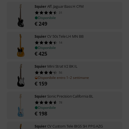
Squier
Aff. Jaguar Bass H CFM
31
Disponibile
€
249
Squier
CV 50s Tele LH MN BB
14
Disponibile
€
425
Squier
Mini Strat V2 BK IL
56
Disponibile entro 1–2 settimane
€
159
Squier
Sonic Precision California BL
78
Disponibile
€
198
Squier
CV Custom Tele BIGS SH PPG AZG