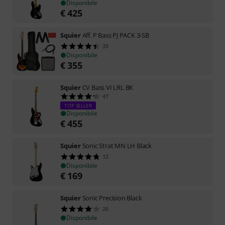
Disponibile
€
425
Squier
Aff. P Bass PJ PACK 3-SB
35
Disponibile
€
355
Squier
CV Bass VI LRL BK
47
TOP SELLER
Disponibile
€
455
Squier
Sonic Strat MN LH Black
12
Disponibile
€
169
Squier
Sonic Precision Black
26
Disponibile