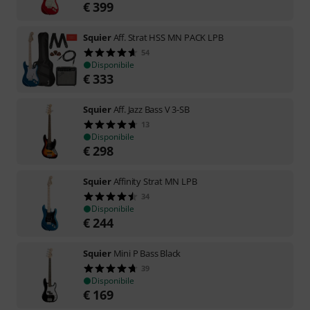
€
399
Squier
Aff. Strat HSS MN PACK LPB
54
Disponibile
€
333
Squier
Aff. Jazz Bass V 3-SB
13
Disponibile
€
298
Squier
Affinity Strat MN LPB
34
Disponibile
€
244
Squier
Mini P Bass Black
39
Disponibile
€
169