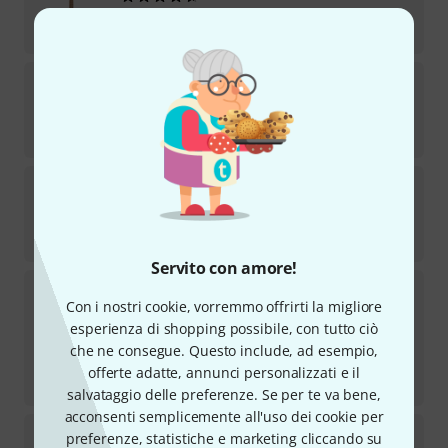
Disponibile
€
415
Squier
Affinity P Bass PJ LPB
38
Disponibile
€
269
Squier
Affinity ACT Jazz Bass MSF
5
Disponibile entro 1–2 settimane
€
285
Servito con amore!
Squier
Sonic Mustang HH California BL
Con i nostri cookie, vorremmo offrirti la migliore
23
Disponibile entro 2–3 settimane
esperienza di shopping possibile, con tutto ciò
€
159
che ne consegue. Questo include, ad esempio,
Miglior prezzo degli ultimi 30 giorni
:
offerte adatte, annunci personalizzati e il
-5%
€
168
salvataggio delle preferenze. Se per te va bene,
acconsenti semplicemente all'uso dei cookie per
Squier
CV 60s Mustang Bass OW
preferenze, statistiche e marketing cliccando su