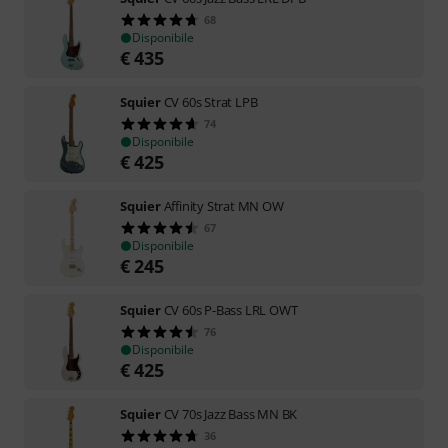
68
Disponibile
€
435
Squier
CV 60s Strat LPB
74
Disponibile
€
425
Squier
Affinity Strat MN OW
67
Disponibile
€
245
Squier
CV 60s P-Bass LRL OWT
76
Disponibile
€
425
Squier
CV 70s Jazz Bass MN BK
36