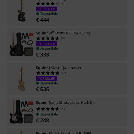
41
TOP SELLER
Disponibile
€
444
Squier
Aff. Strat HSS PACK CFM
94
TOP SELLER
Disponibile
€
333
Squier
J.Mascis Jazzmaster
121
TOP SELLER
Disponibile
€
535
Squier
Sonic Stratocaster Pack BK
23
Disponibile
€
248
Squier
CV 60s Jazz Bass LRL DPB