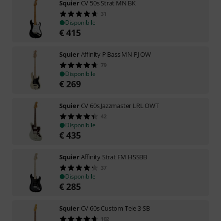
Squier
CV 50s Strat MN BK
31
Disponibile
€
415
Squier
Affinity P Bass MN PJ OW
79
Disponibile
€
269
Squier
CV 60s Jazzmaster LRL OWT
42
Disponibile
€
435
Squier
Affinity Strat FM HSSBB
37
Disponibile
€
285
Squier
CV 60s Custom Tele 3-SB
102