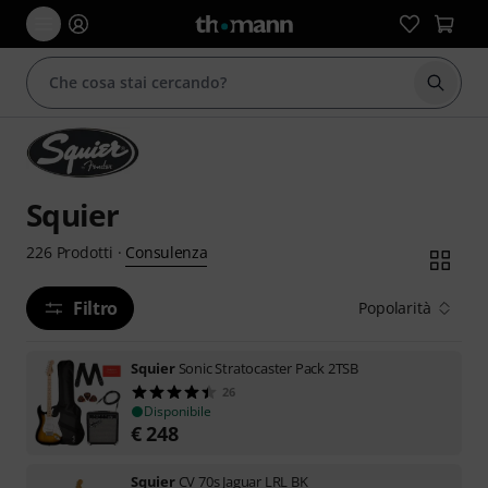
Avviare
Squier
Consulenza
226
Prodotti
·
Filtro
Popolarità
Squier
Sonic Stratocaster Pack 2TSB
26
Disponibile
€
248
Squier
CV 70s Jaguar LRL BK