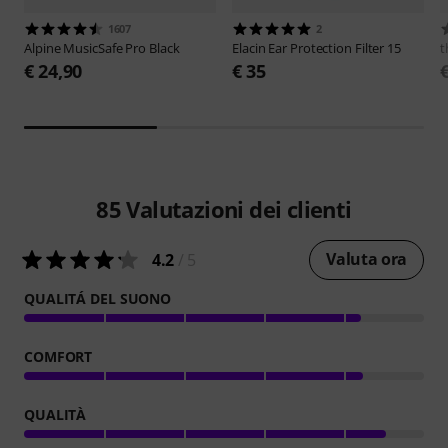
1607
2
Alpine
MusicSafe Pro Black
Elacin
Ear Protection Filter 15
t
€ 24,90
€ 35
85
Valutazioni dei clienti
Valuta ora
4.2
/ 5
QUALITÁ DEL SUONO
COMFORT
QUALITÀ