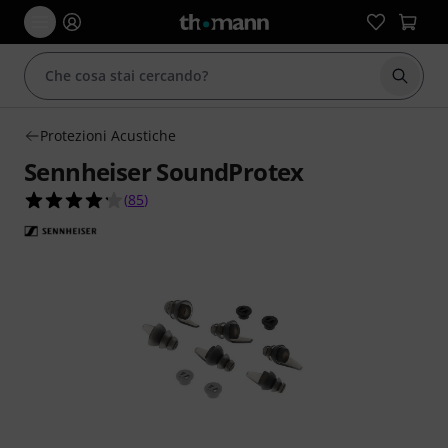
Avviare
Protezioni Acustiche
Sennheiser SoundProtex
4.2 su 5 stelle su 85 valutazioni dei clienti
(
85
)