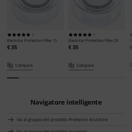
2
1
Elacin
Ear Protection Filter 15
Elacin
Ear Protection Filter 25
S
€ 35
€ 35
Compara
Compara
Navigatore intelligente
Vai al gruppo del prodotto Protezioni Acustiche
Vai al gruppo del prodotto Accessori