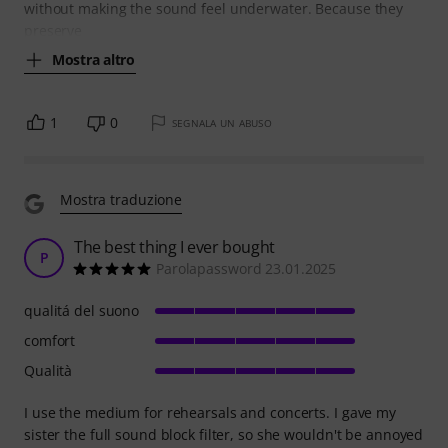
without making the sound feel underwater. Because they
preserve
Mostra altro
1
0
SEGNALA UN ABUSO
Mostra traduzione
The best thing I ever bought
P
Parolapassword 23.01.2025
qualitá del suono
comfort
Qualità
I use the medium for rehearsals and concerts. I gave my
sister the full sound block filter, so she wouldn't be annoyed