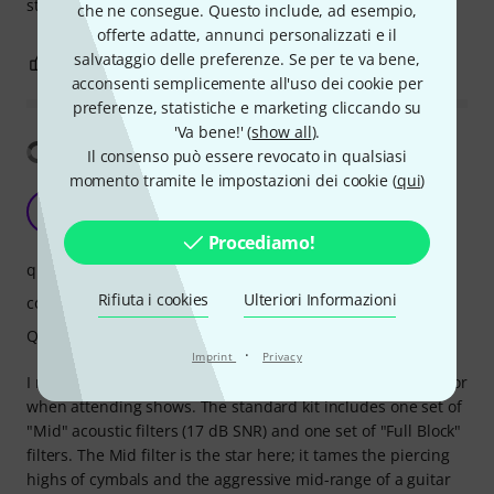
sturdy
che ne consegue. Questo include, ad esempio,
offerte adatte, annunci personalizzati e il
salvataggio delle preferenze. Se per te va bene,
2
0
SEGNALA UN ABUSO
acconsenti semplicemente all'uso dei cookie per
preferenze, statistiche e marketing cliccando su
'Va bene!' (
show all
).
Mostra traduzione
Il consenso può essere revocato in qualsiasi
momento tramite le impostazioni dei cookie (
qui
)
Hi-Fi for Your Ears
K
kineskistapici 24.02.2026
Procediamo!
qualitá del suono
Rifiuta i cookies
Ulteriori Informazioni
comfort
Qualità
·
Imprint
Privacy
I rely on these during loud rehearsals with my guitar amp or
when attending shows. The standard kit includes one set of
"Mid" acoustic filters (17 dB SNR) and one set of "Full Block"
filters. The Mid filter is the star here; it tames the piercing
highs of cymbals and the aggressive mid-range of a guitar