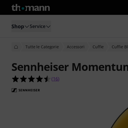
Shop
Service
Tutte le Categorie
Accessori
Cuffie
Cuffie B
Sennheiser Momentum 
4.5 su 5 stelle su 16 valutazioni dei c
(
16
)