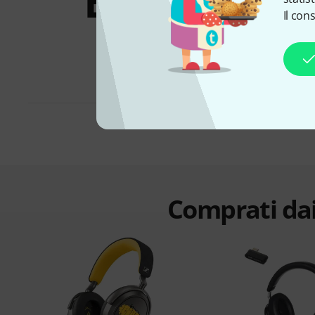
Bundles &
Il con
offerte
Comprati dai