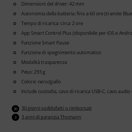
Dimensioni del driver: 42 mm
Autonomia della batteria: fino a 60 ore (tramite Blu
Tempo di ricarica: circa 2 ore
App Smart Control Plus (disponibile per iOS e Andro
Funzione Smart Pause
Funzione di spegnimento automatico
Modalità trasparenza
Peso: 293 g
Colore: nero/giallo
Include custodia, cavo di ricarica USB-C, cavo audio
30 giorni soddisfatti o rimborsati
30
3 anni di garanzia Thomann
3