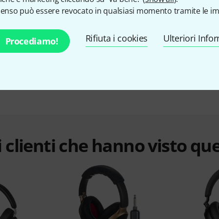
Sennheiser Momentum 4 80th Annive B-Stock
senso può essere revocato in qualsiasi momento tramite le im
eventualmente con lievi segni d'usura
€ 187
Rifiuta i cookies
Ulteriori Info
Procediamo!
 clienti che hanno visto qu