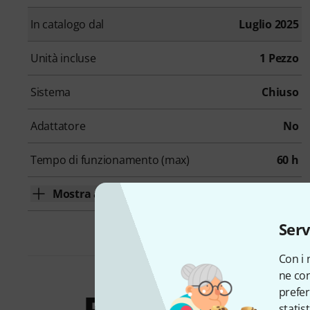
In catalogo dal
Luglio 2025
Unità incluse
1 Pezzo
Sistema
Chiuso
Adattatore
No
Tempo di funzionamento (max)
60 h
Mostra altro
Serv
Con i 
ne con
prefer
statis