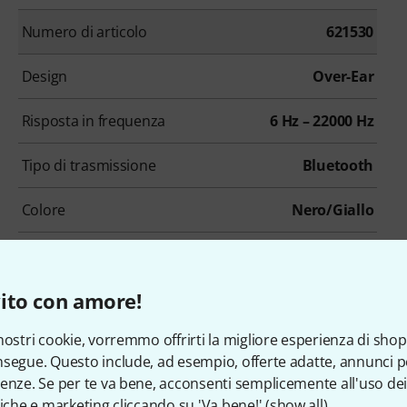
Numero di articolo
621530
Design
Over-Ear
Risposta in frequenza
6 Hz – 22000 Hz
Tipo di trasmissione
Bluetooth
Colore
Nero/Giallo
ito con amore!
nostri cookie, vorremmo offrirti la migliore esperienza di shop
segue. Questo include, ad esempio, offerte adatte, annunci per
enze. Se per te va bene, acconsenti semplicemente all'uso dei
tiche e marketing cliccando su 'Va bene!' (
show all
).