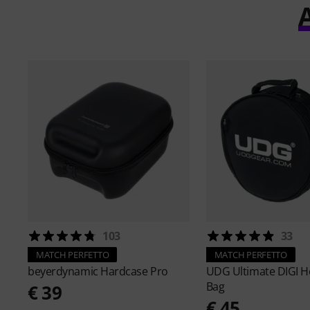
A
103
33
MATCH PERFETTO
MATCH PERFETTO
beyerdynamic
Hardcase Pro
UDG
Ultimate DIGI 
Bag
€ 39
€ 45