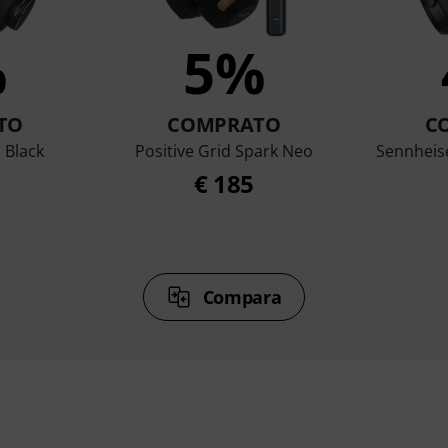
%
5%
TO
COMPRATO
C
 Black
Positive Grid Spark Neo
Sennheis
€ 185
Compara