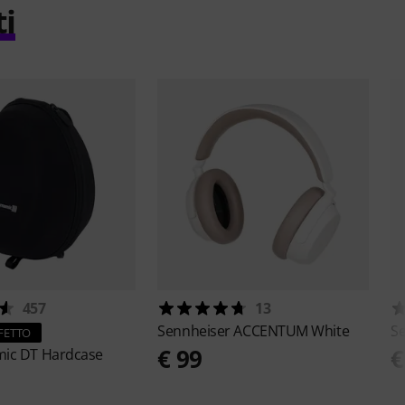
ti
457
13
Sennheiser
ACCENTUM White
S
FETTO
€ 99
€
mic
DT Hardcase