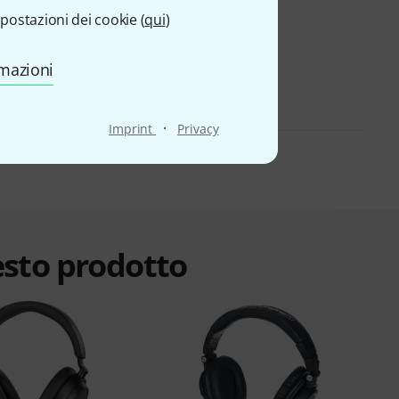
postazioni dei cookie (
qui
)
rmazioni
·
Imprint
Privacy
esto prodotto