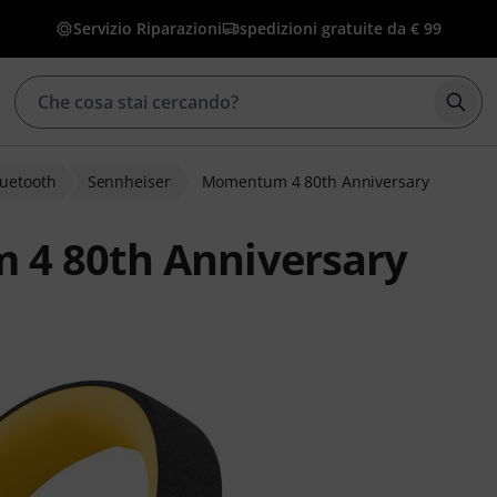
Servizio Riparazioni
spedizioni gratuite da € 99
Avvia
luetooth
Sennheiser
Momentum 4 80th Anniversary
4 80th Anniversary
lienti