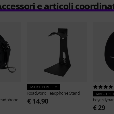
ccessori e articoli coordina
MATCH PERFETTO
Roadworx
Headphone Stand
MATCH PER
€ 14,90
Headphone
beyerdyna
€ 29