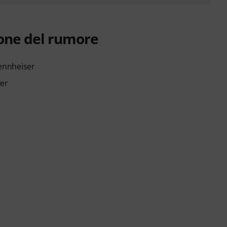
ione del rumore
Sennheiser
ver