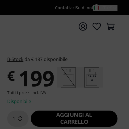
Contattaci
Su di noi
IT / €
re la ricerca con il termine di ricerca {searchTerm}
B-Stock
da € 187 disponibile
199
€
0.5 - 3.5
W
Tutti i prezzi incl. IVA
Disponibile
AGGIUNGI AL
1
CARRELLO