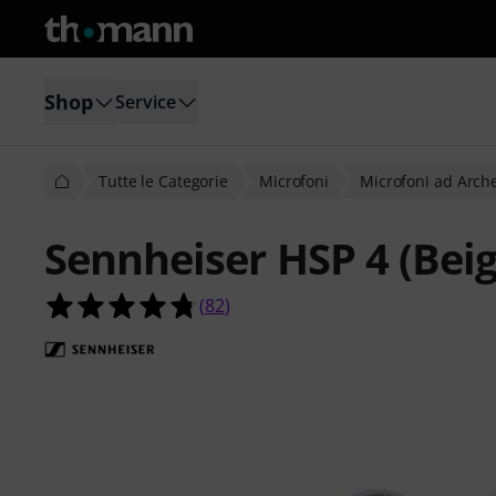
Shop
Service
Tutte le Categorie
Microfoni
Microfoni ad Arch
Sennheiser HSP 4 (Bei
4.7 su 5 stelle su 82 valutazioni dei c
(
82
)