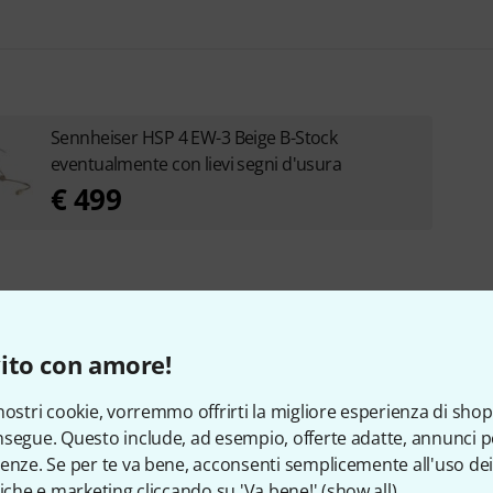
Sennheiser HSP 4 EW-3 Beige B-Stock
eventualmente con lievi segni d'usura
€ 499
ito con amore!
nostri cookie, vorremmo offrirti la migliore esperienza di shop
segue. Questo include, ad esempio, offerte adatte, annunci per
 clienti che hanno visto qu
enze. Se per te va bene, acconsenti semplicemente all'uso dei
tiche e marketing cliccando su 'Va bene!' (
show all
).