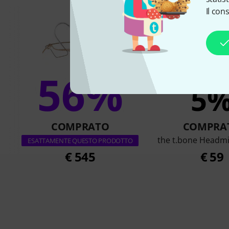
Il con
56%
5
COMPRATO
COMPRA
the t.bone Headmi
ESATTAMENTE QUESTO PRODOTTO
€ 545
€ 59