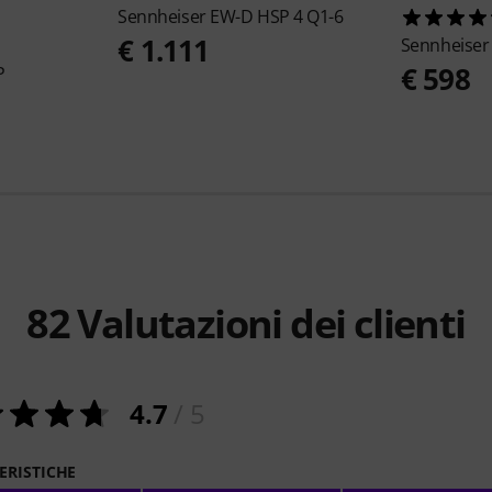
Sennheiser
EW-D HSP 4 Q1-6
€ 1.111
Sennheise
€ 598
P
82
Valutazioni dei clienti
4.7
/ 5
ERISTICHE