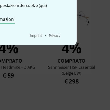
postazioni dei cookie (
qui
)
rmazioni
·
Imprint
Privacy
4%
4%
OMPRATO
COMPRATO
e HeadmiKe - D AKG
Sennheiser HSP Essential
(Beige EW)
€ 59
€ 298