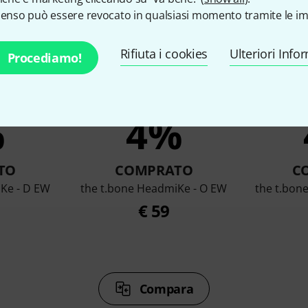
senso può essere revocato in qualsiasi momento tramite le im
Rifiuta i cookies
Ulteriori Info
Procediamo!
%
4%
TO
COMPRATO
C
Ke - D EW
the t.bone HeadmiKe - O EW
the t.bon
€ 59
Compara