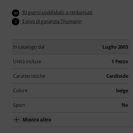
30 giorni soddisfatti o rimborsati
30
3 anni di garanzia Thomann
3
In catalogo dal
Luglio 2005
Unità incluse
1 Pezzo
Caratteristiche
Cardioide
Colore
beige
Sport
No
Mostra altro