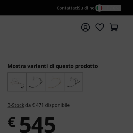
Contattaci
Su di noi
IT / €
re la ricerca con il termine di ricerca {searchTerm}
Mostra varianti di questo prodotto
B-Stock
da € 471 disponibile
545
€