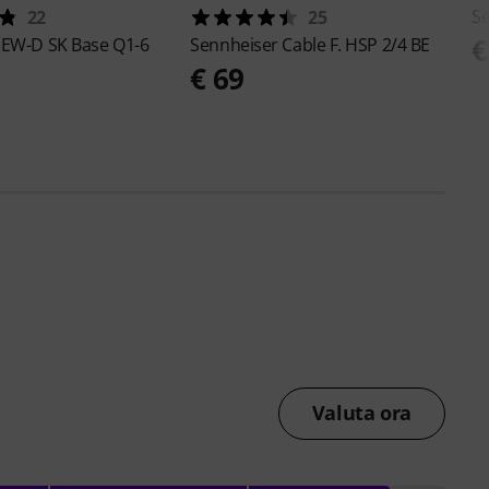
S
22
25
€
r
EW-D SK Base Q1-6
Sennheiser
Cable F. HSP 2/4 BE
€ 69
Valuta ora