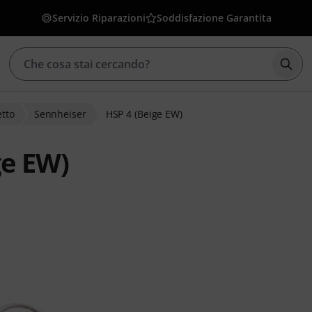
Servizio Riparazioni
Soddisfazione Garantita
Avvia
etto
Sennheiser
HSP 4 (Beige EW)
ge EW)
lienti