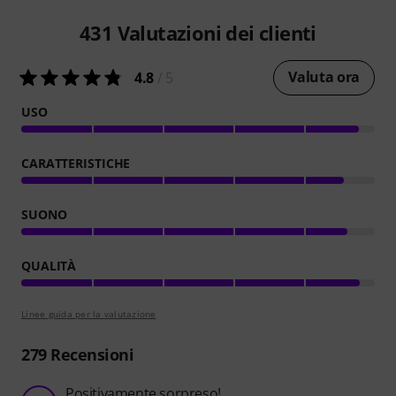
431
Valutazioni dei clienti
Valuta ora
4.8
/ 5
USO
CARATTERISTICHE
SUONO
QUALITÀ
Linee guida per la valutazione
279
Recensioni
Positivamente sorpreso!