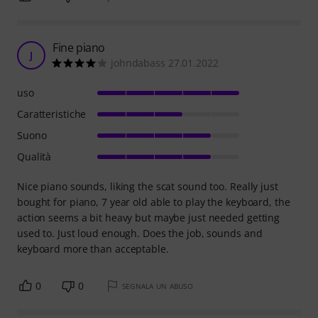
Fine piano
J
johndabass 27.01.2022
uso
Caratteristiche
Suono
Qualità
Nice piano sounds, liking the scat sound too. Really just
bought for piano, 7 year old able to play the keyboard, the
action seems a bit heavy but maybe just needed getting
used to. Just loud enough. Does the job, sounds and
keyboard more than acceptable.
0
0
SEGNALA UN ABUSO