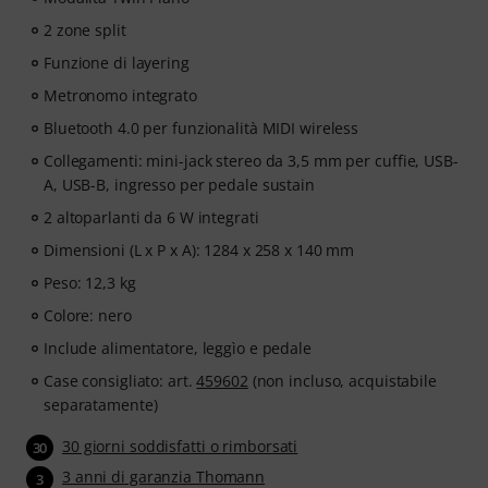
- Un sistema di monitoraggio della pratica integrato
2 zone split
per aiutarti ad acquisire abitudini migliori, essere
costante e vedere il tuo progresso nel corso del tempo.
Funzione di layering
- Una comunità
di pianisti che ti supporta e ti aiuta
Metronomo integrato
mantenere alta la motivazione.
Bluetooth 4.0 per funzionalità MIDI wireless
- Accesso illimitato
alle lezioni di pianoforte, batteria
chitarra, basso e canto.
Collegamenti: mini-jack stereo da 3,5 mm per cuffie, USB-
Non appena l’ordine verrà spedito riceverai
A, USB-B, ingresso per pedale sustain
automaticamente il codice di attivazione per e-mail.
2 altoparlanti da 6 W integrati
L’abbonamento termina automaticamente dopo la
Dimensioni (L x P x A): 1284 x 258 x 140 mm
scadenza.
Peso: 12,3 kg
Colore: nero
Include alimentatore, leggìo e pedale
Case consigliato: art.
459602
(non incluso, acquistabile
separatamente)
30 giorni soddisfatti o rimborsati
30
3 anni di garanzia Thomann
3