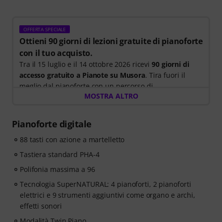
OFFERTA SPECIALE
Ottieni 90 giorni di lezioni gratuite di pianoforte
con il tuo acquisto.
Tra il 15 luglio e il 14 ottobre 2026 ricevi
90 giorni di
accesso gratuito a Pianote su Musora
. Tira fuori il
meglio dal pianoforte con un percorso di
MOSTRA ALTRO
apprendimento guidato che ti indica cosa esercitare
passo dopo passo, così da risparmiare tempo cercando
di capire da dove iniziare e investirlo suonando.
Pianoforte digitale
Che tu stia iniziando ora o desideri migliorare, Pianote
88 tasti con azione a martelletto
su Musora ti aiuta a sviluppare le tue abilità,
mantenere alta la motivazione e fare progressi costanti
Tastiera standard PHA-4
con lezioni adatte al tuo livello. Il tuo accesso gratuito
Polifonia massima a 96
include:
- Un percorso di apprendimento guidato
Tecnologia SuperNATURAL: 4 pianoforti, 2 pianoforti
per
apprendere le giuste abilità nel giusto ordine.
elettrici e 9 strumenti aggiuntivi come organo e archi,
- Lezioni tenute da pianisti di fama mondiale
effetti sonori
come
Jordan Rudess, Jesús Molina, Lisa Witt e altri.
Modalità Twin Piano