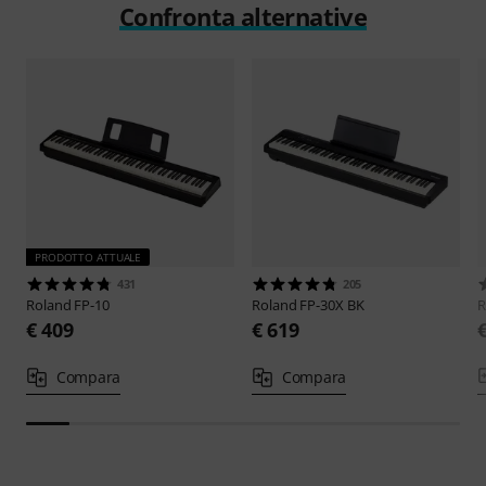
Confronta alternative
PRODOTTO ATTUALE
431
205
Roland
FP-10
Roland
FP-30X BK
R
€ 409
€ 619
Compara
Compara