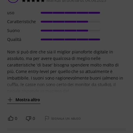
Markus Bruckhardt 04.06.2025
uso
Caratteristiche
Suono
Qualità
Non si può dire che sia il miglior pianoforte digitale in
assoluto, ma per avere qualcosa di meglio nelle
caratteristiche 'di base' bisogna spendere molto molto di
più. Come entry-level per quello che so attualmente è
imbattibile. I suoni sono ragionevolmente buoni (almeno in
cuffia, le casse non sono certo dei monitor da studio), il
pedale risponde in maniera del
Mostra altro
0
0
SEGNALA UN ABUSO