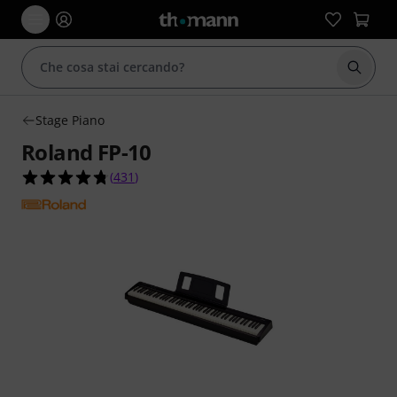
Avviare
Stage Piano
Roland FP-10
4.8 su 5 stelle su 431 valutazioni dei clienti
(
431
)