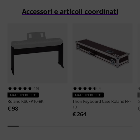
Accessori e articoli coordinati
116
4
MATCH PERFETTO
MATCH PERFETTO
Roland
KSCFP10-BK
Thon
Keyboard Case Roland FP-
G
10
€ 98
€ 264