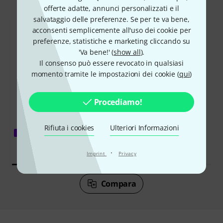
questo prodotto
offerte adatte, annunci personalizzati e il
salvataggio delle preferenze. Se per te va bene,
acconsenti semplicemente all'uso dei cookie per
preferenze, statistiche e marketing cliccando su
'Va bene!' (
show all
).
Il consenso può essere revocato in qualsiasi
momento tramite le impostazioni dei cookie (
qui
)
59%
8%
Procediamo!
COMPRATO
COMPRATO
Rifiuta i cookies
Ulteriori Informazioni
Kawai ES-60
ESATTAMENTE QUESTO PRODOTTO
€ 409
€ 333
·
Imprint
Privacy
Compara