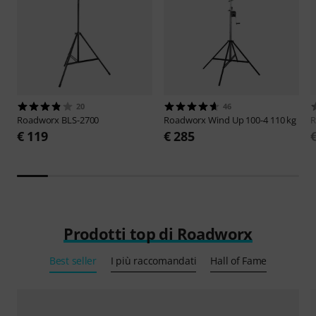
20
46
Roadworx
BLS-2700
Roadworx
Wind Up 100-4 110 kg
R
€ 119
€ 285
Prodotti top di Roadworx
Best seller
I più raccomandati
Hall of Fame