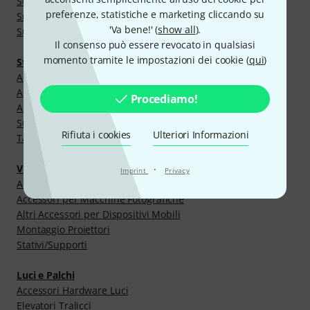
Supporti Per Cuffie
preferenze, statistiche e marketing cliccando su
Supporti Tablet
'Va bene!' (
show all
).
Supporti per Diffusori
Il consenso può essere revocato in qualsiasi
momento tramite le impostazioni dei cookie (
qui
)
Studio e Registrazione
Accessori per Mobili da Studio
Accessori per Monitor Studio
Procediamo!
Altri Elementi Acustici per Studio
Supporti Studio
Rifiuta i cookies
Ulteriori Informazioni
Tavoli per Studio
Video e Podcasting
·
Imprint
Privacy
Accessori per Illuminazione Video
Accessori per Macchine Fotografiche
Altri Accessori per Dispositivi Mobili
Montaggio Proiettori
Stativi/Supporti
Luci e Palchi
Accessori Hardware Luci
Elevatori Tralicci