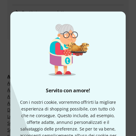
Restituire un prodotto
Tutti i contatti
Scopri di più
Accessori
Accessori per Dispositivi Mobili
Accessori per Supporti
Servito con amore!
Altri Supporti
Con i nostri cookie, vorremmo offrirti la migliore
Aste Microfoniche
esperienza di shopping possibile, con tutto ciò
Distanziatori
che ne consegue. Questo include, ad esempio,
Leggii
offerte adatte, annunci personalizzati e il
Supporti Mic da Tavolo
salvataggio delle preferenze. Se per te va bene,
Supporti Mixer
acconsenti semplicemente all'uso dei cookie per