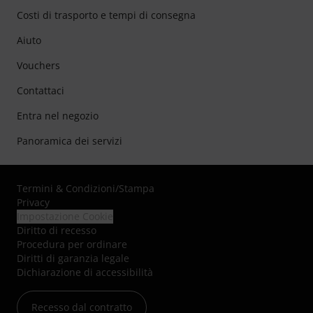
Costi di trasporto e tempi di consegna
Aiuto
Vouchers
Contattaci
Entra nel negozio
Panoramica dei servizi
Termini & Condizioni
/
Stampa
Privacy
Impostazione Cookie
Diritto di recesso
Procedura per ordinare
Diritti di garanzia legale
Dichiarazione di accessibilità
Recesso dal contratto