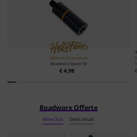
3000 unità vendute
m
Roadworx
Spacer 50
€ 4,98
Roadworx Offerte
Blow-Outs
Deals attuali