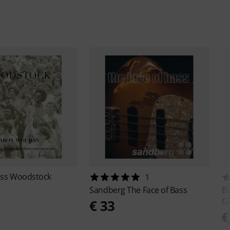
ess
Woodstock
1
Sandberg
The Face of Bass
B
Gu
€ 33
€