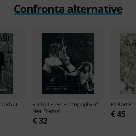
Confronta alternative
 Cash at
Reel Art Press
Photography of
Reel Art Pr
Neal Preston
€ 45
€ 32