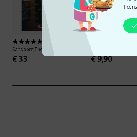
Il con
1
1106
Sandberg
The Face of Bass
Millenium
GS-2001 A
€ 33
€ 9,90