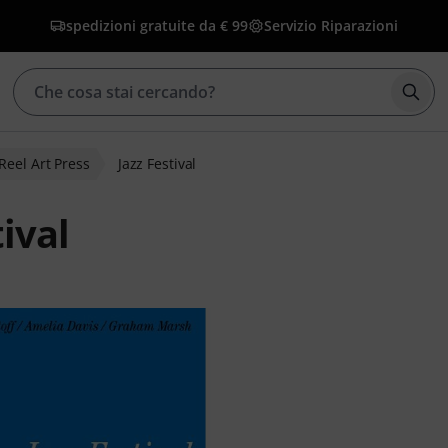
spedizioni gratuite da € 99
Servizio Riparazioni
Avvia
Reel Art Press
Jazz Festival
tival