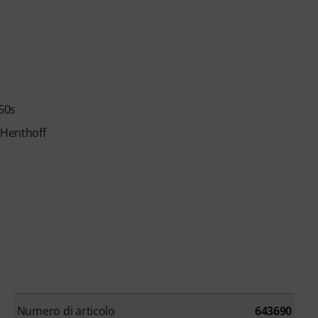
960s
 Henthoff
Numero di articolo
643690