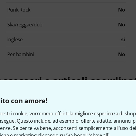
Punk Rock
No
Ska/reggae/dub
No
inglese
si
Per bambini
No
ccessori e articoli coordina
ito con amore!
nostri cookie, vorremmo offrirti la migliore esperienza di shop
segue. Questo include, ad esempio, offerte adatte, annunci per
enze. Se per te va bene, acconsenti semplicemente all'uso dei
tiche e marketing cliccando su 'Va bene!' (
show all
).