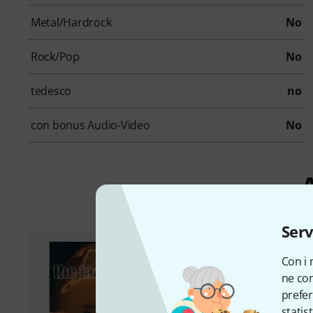
Metal/Hardrock
No
Rock/Pop
No
tedesco
no
con bonus Audio-Video
No
A
Serv
Con i 
ne con
prefer
statis