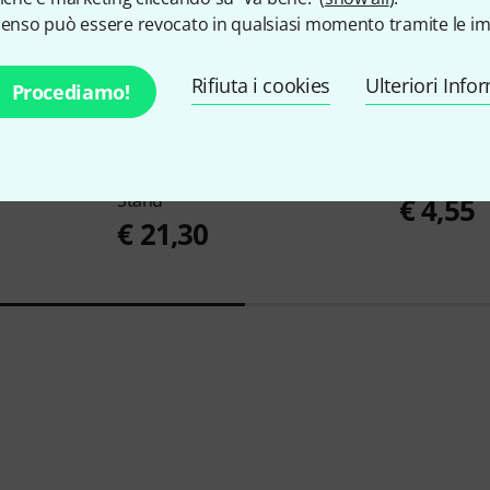
senso può essere revocato in qualsiasi momento tramite le im
Rifiuta i cookies
Ulteriori Info
Procediamo!
1
7928
Thomann
Orchestra Music
Pyramid
Ny
Stand
€ 4,55
€ 21,30