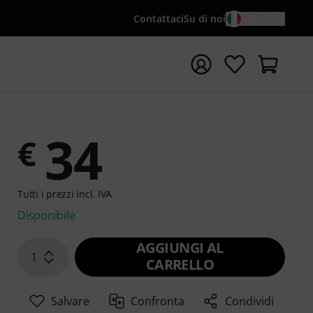
Contattaci
Su di noi
IT / €
re la ricerca con il termine di ricerca {searchTerm}
34
€
Tutti i prezzi incl. IVA
Disponibile
AGGIUNGI AL
1
CARRELLO
Salvare
Confronta
Condividi