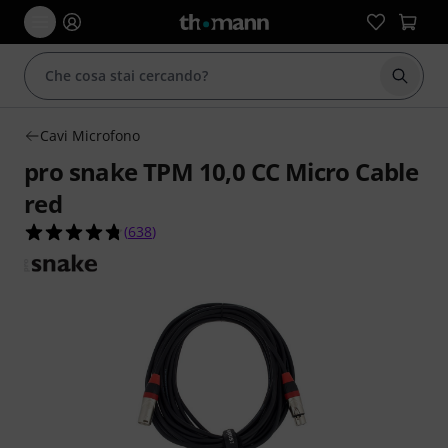
Avviare
Cavi Microfono
pro snake TPM 10,0 CC Micro Cable
red
4.8 su 5 stelle su 638 valutazioni dei clienti
(
638
)