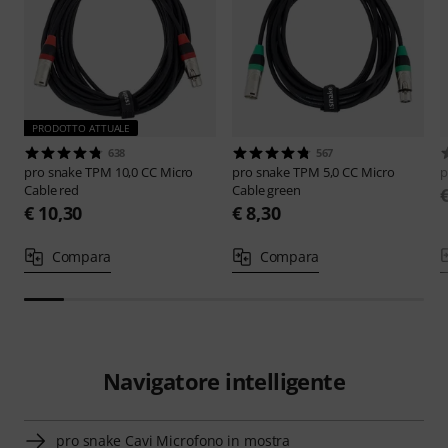
PRODOTTO ATTUALE
638
567
pro snake
TPM 10,0 CC Micro
pro snake
TPM 5,0 CC Micro
p
Cable red
Cable green
€ 10,30
€ 8,30
Compara
Compara
Navigatore intelligente
pro snake Cavi Microfono in mostra