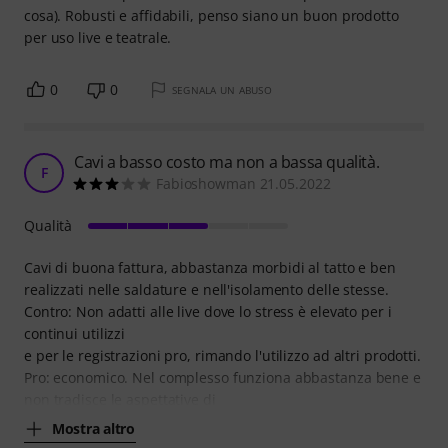
cosa). Robusti e affidabili, penso siano un buon prodotto
per uso live e teatrale.
0
0
SEGNALA UN ABUSO
Cavi a basso costo ma non a bassa qualità.
F
Fabioshowman 21.05.2022
Qualità
Cavi di buona fattura, abbastanza morbidi al tatto e ben
realizzati nelle saldature e nell'isolamento delle stesse.
Contro: Non adatti alle live dove lo stress è elevato per i
continui utilizzi
e per le registrazioni pro, rimando l'utilizzo ad altri prodotti.
Pro: economico. Nel complesso funziona abbastanza bene e
non tradisce le aspettative di
Mostra altro