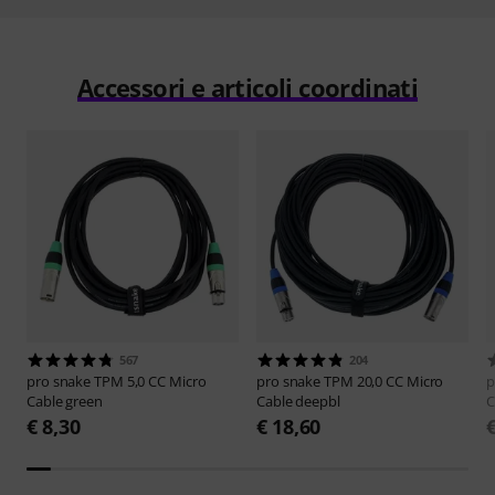
Accessori e articoli coordinati
567
204
pro snake
TPM 5,0 CC Micro
pro snake
TPM 20,0 CC Micro
p
Cable green
Cable deepbl
C
€ 8,30
€ 18,60