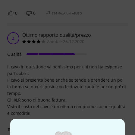
0
0
SEGNALA UN ABUSO
Ottimo rapporto qualità/prezzo
Z
Zamble 25.12.2020
Qualità
Il cavo in questione va benissimo per chi non ha esigenze
particolari.
Il cavo si presenta bene anche se tende a prendere un po'
la forma se non risposto con le dovute cautele per un po' di
tempo.
Gli XLR sono di buona fattura.
Visto il costo del cavo è un'ottimo compromesso per qualità
e comodità!
0
0
SEGNALA UN ABUSO