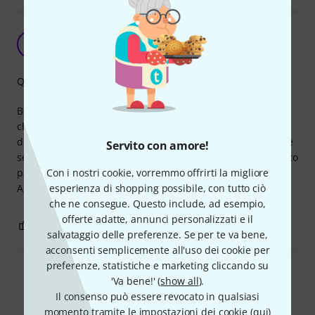
Ottimi cavi da prezzo imbattibile
T1
Tom 1997 27.07.2023
Qualità
Ben costruiti, molto comodi grazie ai colori sul connettore
che permettono di distinguerli facilmente, e generalmente
di buona fattura. Dopo alcuni utilizzi posso confermare che
Servito con amore!
sembrano anche schermati abbastanza bene, non ho notato
Con i nostri cookie, vorremmo offrirti la migliore
particolari rumori di fondo.
esperienza di shopping possibile, con tutto ciò
A questo prezzo, impossibile trovare di meglio!
che ne consegue. Questo include, ad esempio,
offerte adatte, annunci personalizzati e il
0
0
SEGNALA UN ABUSO
salvataggio delle preferenze. Se per te va bene,
acconsenti semplicemente all'uso dei cookie per
preferenze, statistiche e marketing cliccando su
Leggi tutte le recensioni
'Va bene!' (
show all
).
Il consenso può essere revocato in qualsiasi
momento tramite le impostazioni dei cookie (
qui
)