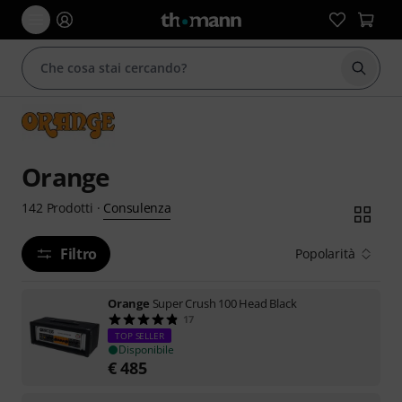
Avviare
Orange
Consulenza
142
Prodotti
·
Filtro
Popolarità
Orange
Super Crush 100 Head Black
17
TOP SELLER
Disponibile
€
485