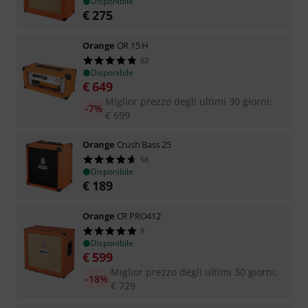
Disponibile
€
275
Orange
OR 15 H
62
Disponibile
€
649
Miglior prezzo degli ultimi 30 giorni
:
-7%
€
699
Orange
Crush Bass 25
58
Disponibile
€
189
Orange
CR PRO412
9
Disponibile
€
599
Miglior prezzo degli ultimi 30 giorni
:
-18%
€
729