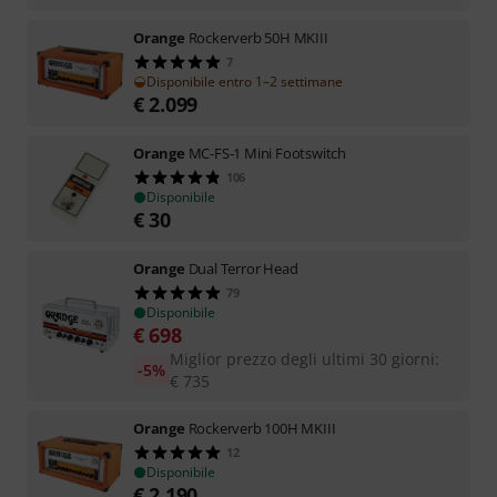
Orange
Rockerverb 50H MKIII
7
Disponibile entro 1–2 settimane
€
2.099
Orange
MC-FS-1 Mini Footswitch
106
Disponibile
€
30
Orange
Dual Terror Head
79
Disponibile
€
698
Miglior prezzo degli ultimi 30 giorni
:
-5%
€
735
Orange
Rockerverb 100H MKIII
12
Disponibile
€
2.190