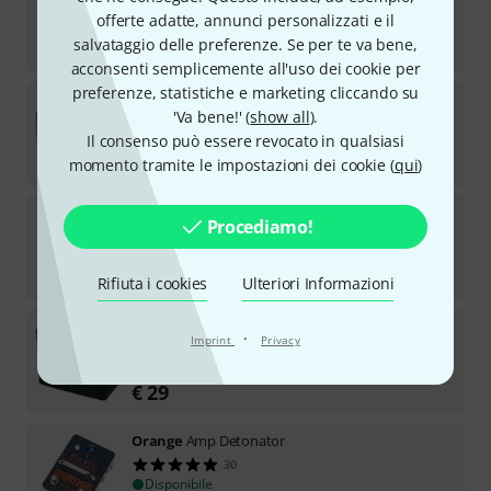
28
offerte adatte, annunci personalizzati e il
Disponibile
salvataggio delle preferenze. Se per te va bene,
€
159
acconsenti semplicemente all'uso dei cookie per
preferenze, statistiche e marketing cliccando su
Orange
Dark Terror Head
'Va bene!' (
show all
).
61
Il consenso può essere revocato in qualsiasi
Disponibile
€
535
momento tramite le impostazioni dei cookie (
qui
)
Orange
PPC212 Black
Procediamo!
47
Disponibile
€
953
Rifiuta i cookies
Ulteriori Informazioni
Orange
Combo Cabinet Cover 1x12
·
Imprint
Privacy
133
Disponibile
€
29
Orange
Amp Detonator
30
Disponibile