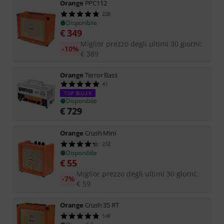
Orange
PPC112
220
Disponibile
€
349
Miglior prezzo degli ultimi 30 giorni
:
-10%
€
389
Orange
Terror Bass
41
TOP SELLER
Disponibile
€
729
Orange
Crush Mini
212
Disponibile
€
55
Miglior prezzo degli ultimi 30 giorni
:
-7%
€
59
Orange
Crush 35 RT
146