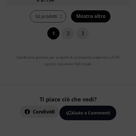
Mostra altro
50 prodotti
1
2
3
Spedizione gratuita per acquisti di un importo superiore a € 99
I prezzi includono l'IVA locale
Ti piace ciò che vedi?
Condividi
Aiuto e Commenti