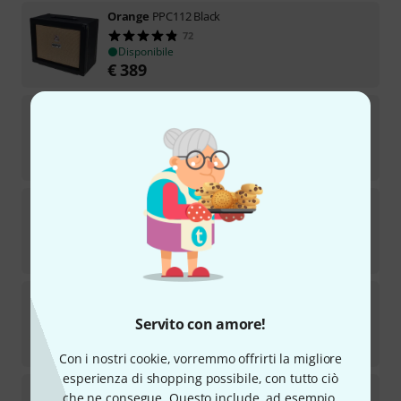
Orange
PPC112 Black
72
Disponibile
€
389
Orange
Dual Baby 100
4
Disponibile
€
459
Orange
PPC212
107
Disponibile
€
949
Orange
Outlowd ES3 Ed Sheeran
Servito con amore!
Disponibile
€
179
Con i nostri cookie, vorremmo offrirti la migliore
esperienza di shopping possibile, con tutto ciò
Orange
Fur Coat
che ne consegue. Questo include, ad esempio,