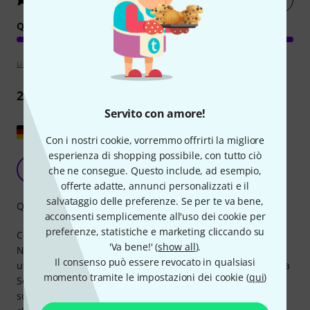
QUALITÀ
Linee guida per la valutazione
2
Recensioni
Servito con amore!
Mostra originale
Con i nostri cookie, vorremmo offrirti la migliore
esperienza di shopping possibile, con tutto ciò
Qualità imbattibile!!!
MG
che ne consegue. Questo include, ad esempio,
Mike GT 10.02.2025
offerte adatte, annunci personalizzati e il
salvataggio delle preferenze. Se per te va bene,
Qualità
acconsenti semplicemente all'uso dei cookie per
preferenze, statistiche e marketing cliccando su
Come ci si aspetta da Neutrik ;-), il cavo di alimentazione
'Va bene!' (
show all
).
Neutrik è semplicemente intransigente e costruito per un
Il consenso può essere revocato in qualsiasi
uso stradale davvero impegnativo. Punti di forza: o La spina
momento tramite le impostazioni dei cookie (
qui
)
Schuko con il suo lungo manico è ideale per collegare e
scollegare o Il connettore powerCON è leggendario e (per