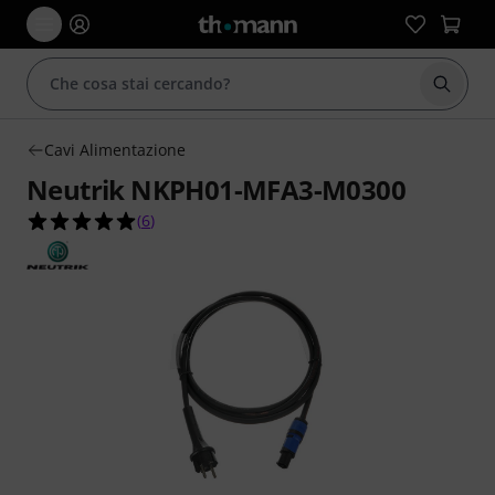
Avviare
Cavi Alimentazione
Neutrik NKPH01-MFA3-M0300
5.0 su 5 stelle su 6 valutazioni dei clienti
(
6
)