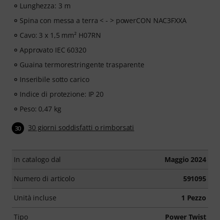
Lunghezza: 3 m
Spina con messa a terra < - > powerCON NAC3FXXA
Cavo: 3 x 1,5 mm² H07RN
Approvato IEC 60320
Guaina termorestringente trasparente
Inseribile sotto carico
Indice di protezione: IP 20
Peso: 0,47 kg
30 giorni soddisfatti o rimborsati
30
In catalogo dal
Maggio 2024
Numero di articolo
591095
Unità incluse
1 Pezzo
Tipo
Power Twist