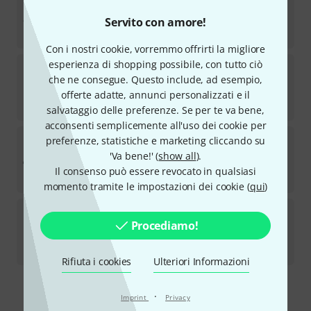
1
Disponibile
Servito con amore!
€
245
Con i nostri cookie, vorremmo offrirti la migliore
esperienza di shopping possibile, con tutto ciò
Dynacord
Powermate 1000-3 B-Stock
che ne consegue. Questo include, ad esempio,
6
Disponibile
offerte adatte, annunci personalizzati e il
€
2.739
salvataggio delle preferenze. Se per te va bene,
acconsenti semplicemente all'uso dei cookie per
Dynacord
Powermate 600-3 B-Stock
preferenze, statistiche e marketing cliccando su
3
'Va bene!' (
show all
).
Disponibile
Il consenso può essere revocato in qualsiasi
€
1.838
momento tramite le impostazioni dei cookie (
qui
)
Dynacord
Powermate 1600-3 Bundle
Procediamo!
1
Disponibile
€
3.490
Rifiuta i cookies
Ulteriori Informazioni
Spedizione gratuita per acquisti di un importo superiore a € 99
·
Imprint
Privacy
I prezzi includono l'IVA locale