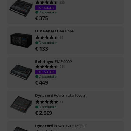
355
TOP SELLER
Disponibile
€
375
Fun Generation
PM-6
69
Disponibile
€
133
Behringer
PMP 6000
214
TOP SELLER
Disponibile
€
449
Dynacord
Powermate 1000-3
81
Disponibile
€
2.969
Dynacord
Powermate 1600-3