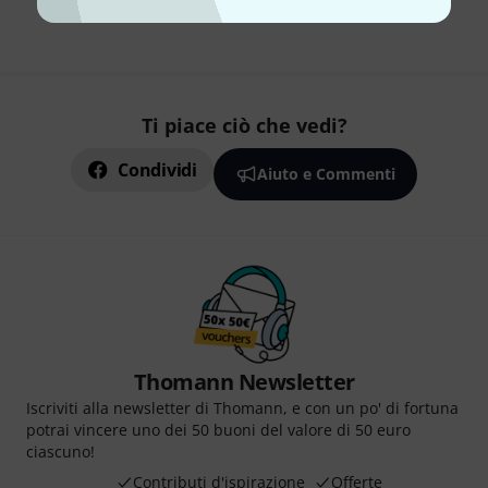
Ti piace ciò che vedi?
Condividi
Aiuto e Commenti
Thomann Newsletter
Iscriviti alla newsletter di Thomann, e con un po' di fortuna
potrai vincere uno dei 50 buoni del valore di 50 euro
ciascuno!
Contributi d'ispirazione
Offerte