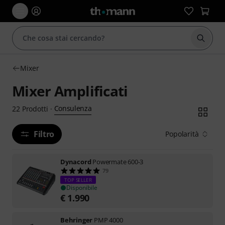
Avviare
Mixer
Mixer Amplificati
Consulenza
22
Prodotti
·
Filtro
Popolarità
Dynacord
Powermate 600-3
79
TOP SELLER
Disponibile
€
1.990
Behringer
PMP 4000