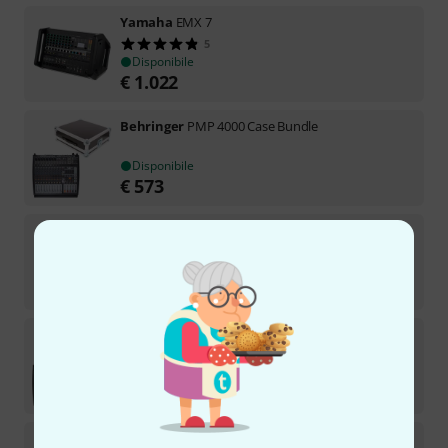
Yamaha
EMX 7
5
Disponibile
€
1.022
Behringer
PMP 4000 Case Bundle
Disponibile
€
573
Dynacord
Powermate 1000-3 Bundle
6
Disponibile
€
3.111
Behringer
PMP 6000 Case Bundle
Disponibile
€
675
Behringer
PMP 500 B-Stock