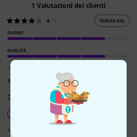
1
Valutazioni dei clienti
Valuta ora
4
/ 5
SUONO
QUALITÀ
Linee guida per la valutazione
1
Recensione
Mostra traduzione
Great for the price
SW
Steve Warsaw 17.07.2024
Suono