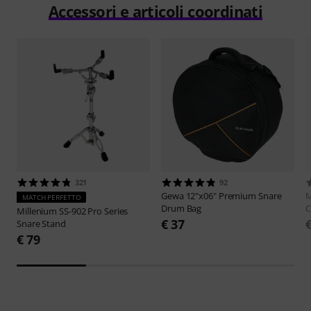
Accessori e articoli coordinati
321
92
Gewa
12"x06" Premium Snare
MATCH PERFETTO
Drum Bag
Millenium
SS-902 Pro Series
€ 37
Snare Stand
€ 79