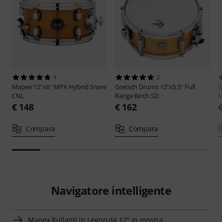
4
2
Mapex
12"x6" MPX Hybrid Snare
Gretsch Drums
12"x5.5" Full
G
CNL
Range Birch SD
M
€ 148
€ 162
Compara
Compara
Navigatore intelligente
Mapex Rullanti in Legno da 12" in mostra