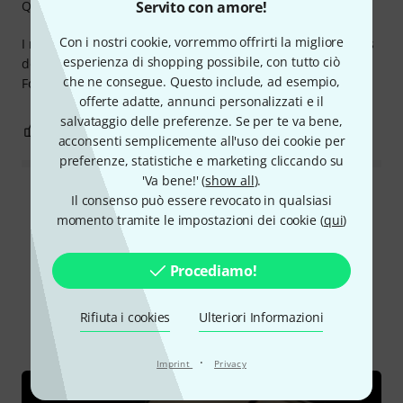
Servito con amore!
Qualità
Con i nostri cookie, vorremmo offrirti la migliore
I needed a smaller-diameter snare that could still sound as
esperienza di shopping possibile, con tutto ciò
deep as standard 14" and this one definitely does the job!
che ne consegue. Questo include, ad esempio,
For this price it is a nice addition to my collection.
offerte adatte, annunci personalizzati e il
salvataggio delle preferenze. Se per te va bene,
0
0
SEGNALA UN ABUSO
acconsenti semplicemente all'uso dei cookie per
preferenze, statistiche e marketing cliccando su
'Va bene!' (
show all
).
Leggi tutte le recensioni
Il consenso può essere revocato in qualsiasi
momento tramite le impostazioni dei cookie (
qui
)
Procediamo!
Lo sapevi?
Rifiuta i cookies
Ulteriori Informazioni
Tutti
Guide online
·
Imprint
Privacy