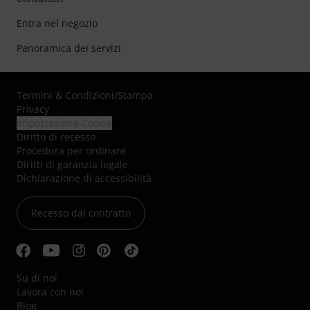
Entra nel negozio
Panoramica dei servizi
Termini & Condizioni
/
Stampa
Privacy
Impostazione Cookie
Diritto di recesso
Procedura per ordinare
Diritti di garanzia legale
Dichiarazione di accessibilità
Recesso dal contratto
Su di noi
Lavora con noi
Blog