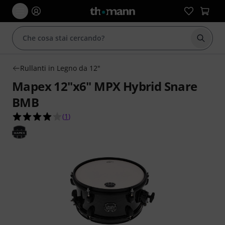
Avviare
Rullanti in Legno da 12"
Mapex 12"x6" MPX Hybrid Snare
BMB
4.0 su 5 stelle su 1 valutazioni dei clienti
(
1
)