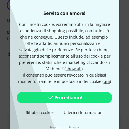
Pratico
JB
J-M B 26.10.2024
Servito con amore!
Qualità
Con i nostri cookie, vorremmo offrirti la migliore
esperienza di shopping possibile, con tutto ciò
Molto pratico. Una volta installato, può essere alimentato
che ne consegue. Questo include, ad esempio,
tramite batteria V-Lock o tramite rete elettrica.
offerte adatte, annunci personalizzati e il
salvataggio delle preferenze. Se per te va bene,
0
0
SEGNALA UN ABUSO
acconsenti semplicemente all'uso dei cookie per
preferenze, statistiche e marketing cliccando su
'Va bene!' (
show all
).
Il consenso può essere revocato in qualsiasi
Leggi tutte le recensioni
momento tramite le impostazioni dei cookie (
qui
)
Procediamo!
Confronta alternative
Rifiuta i cookies
Ulteriori Informazioni
·
Imprint
Privacy