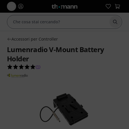
Avviare
Accessori per Controller
Lumenradio V-Mount Battery
Holder
5.0 su 5 stelle su 1 valutazioni dei clienti
(
1
)