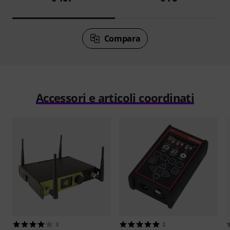
Compara
Accessori e articoli coordinati
3
2