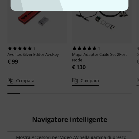
9
1
Avolites
Silver Editor AvoKey
Major
Adapter Cable Set 2Port
Node
€ 99
€ 130
Compara
Compara
Navigatore intelligente
Mostra Accessori per Video-AV nella gamma di prezzo