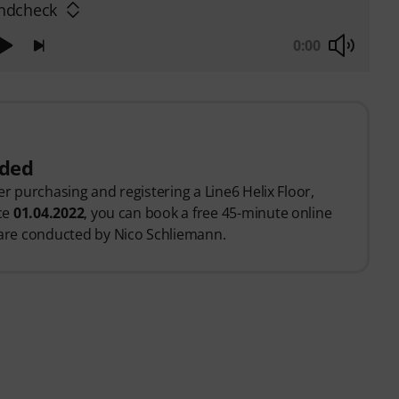
ndcheck
0:00
uded
er purchasing and registering a Line6 Helix Floor,
nce
01.04.2022
, you can book a free 45-minute online
 are conducted by Nico Schliemann.