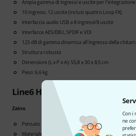
Ampia gamma di ingressi e uscite per l'integrazione 
10 ingressi, 12 uscite (inclusi quattro Loop FX)
Interfaccia audio USB a 8 ingressi/8 uscite
Interfacce AES/EBU, SPDIF e VDI
123 dB di gamma dinamica all'ingresso della chita
Struttura robusta
Dimensioni (L x P x A): 55,8 x 30 x 8,5 cm
Peso: 6,6 kg
Line6 Helix Backpack
Serv
Zaino
Con i 
ne con
Pensato per Line6 Helix Floorboard (art:
366537
, no
prefer
Materiale: imbottitura in schiuma e retro "Quilted 
statis