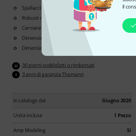
Il con
Spallacci regolabili
Robusti manici in gomma
Cerniere impermeabili
Dimensioni: 648 x 343 x 178 mm
Dimensioni della tasca superiore (L x P x A): 32 x 7 x
30 giorni soddisfatti o rimborsati
30
3 anni di garanzia Thomann
3
In catalogo dal
Giugno 2020
Unità incluse
1 Pezzo
Amp Modeling
Si