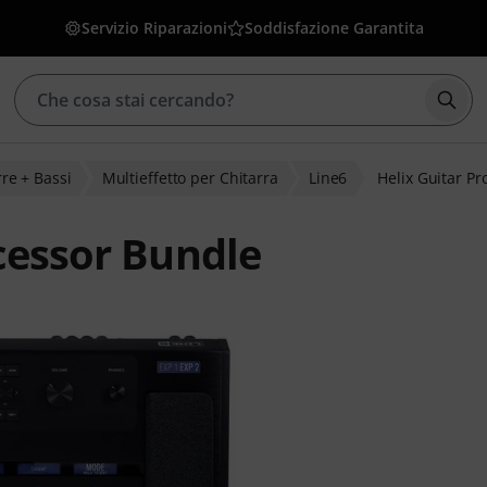
Servizio Riparazioni
Soddisfazione Garantita
Avvia
rre + Bassi
Multieffetto per Chitarra
Line6
Helix Guitar P
cessor Bundle