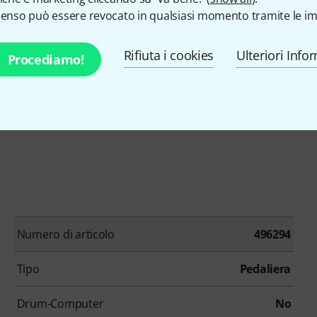
senso può essere revocato in qualsiasi momento tramite le im
Rifiuta i cookies
Ulteriori Info
Procediamo!
 40 cm
Numero di articolo
496294
Tipo
Pedaliera
Drum-Computer
No