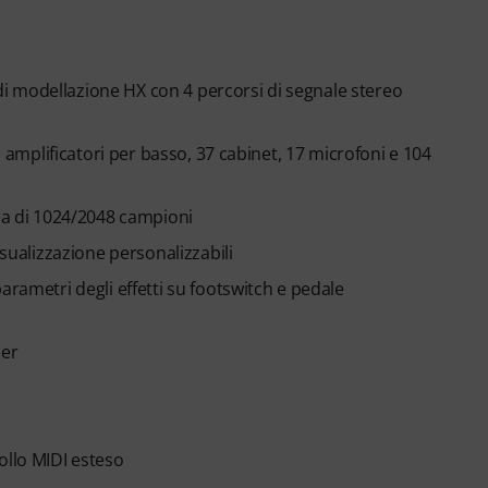
i modellazione HX con 4 percorsi di segnale stereo
i amplificatori per basso, 37 cabinet, 17 microfoni e 104
zza di 1024/2048 campioni
isualizzazione personalizzabili
arametri degli effetti su footswitch e pedale
ler
ollo MIDI esteso