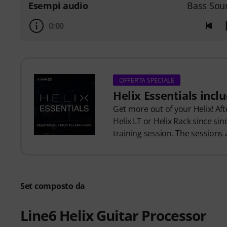
Esempi audio
Bass Sou
0:00
OFFERTA SPECIALE
Helix Essentials incl
Get more out of your Helix! Aft
Helix LT or Helix Rack since si
training session. The sessions
Set composto da
Line6 Helix Guitar Processor