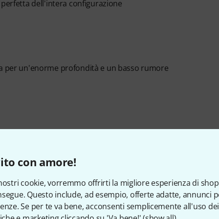
perfetta dell'intera configurazione
rra per un'enorme profondità e un basso rumore
ito con amore!
nostri cookie, vorremmo offrirti la migliore esperienza di shop
segue. Questo include, ad esempio, offerte adatte, annunci per
n incluso, acquistabile separatamente)
enze. Se per te va bene, acconsenti semplicemente all'uso dei
Airmesh"
tiche e marketing cliccando su 'Va bene!' (
show all
).