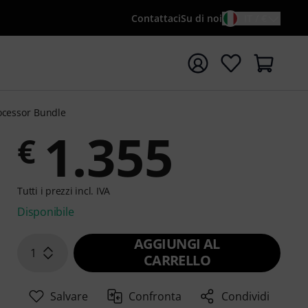
Contattaci
Su di noi
IT / €
re la ricerca con il termine di ricerca {searchTerm}
rocessor Bundle
1.355
€
Tutti i prezzi incl. IVA
Disponibile
AGGIUNGI AL
1
CARRELLO
Salvare
Confronta
Condividi