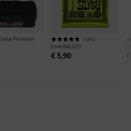
 Guitar Processor
12012
Ernie Ball
2221
G
2
€ 5,90
€