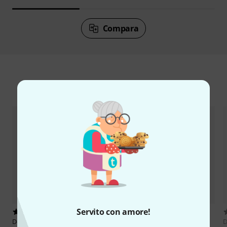
Compara
Accessori e articoli coordinati
Servito con amore!
24
33
De Haske
Essential Elements
Richard Stegmann
Elementare
D