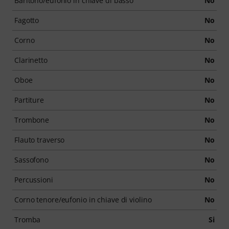
Baritono/eufonio in chiave di basso
No
Fagotto
No
Corno
No
Clarinetto
No
Oboe
No
Partiture
No
Trombone
No
Flauto traverso
No
Sassofono
No
Percussioni
No
Corno tenore/eufonio in chiave di violino
No
Tromba
Si