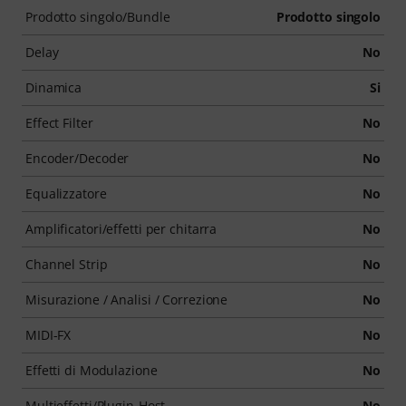
Prodotto singolo/Bundle
Prodotto singolo
Delay
No
Dinamica
Si
Effect Filter
No
Encoder/Decoder
No
Equalizzatore
No
Amplificatori/effetti per chitarra
No
Channel Strip
No
Misurazione / Analisi / Correzione
No
MIDI-FX
No
Effetti di Modulazione
No
Multieffetti/Plugin-Host
No