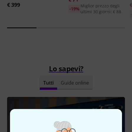
€ 399
Miglior prezzo degli
-19%
ultimi 30 giorni: € 88
Lo sapevi?
Tutti
Guide online