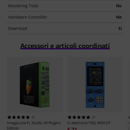
Mastering Tools
No
Hardware Controller
No
Download
Si
Accessori e articoli coordinati
37
23
Image-Line
FL Studio All Plugins
tc electronic
PEQ 3000-DT
I
Edition
E
€ 71