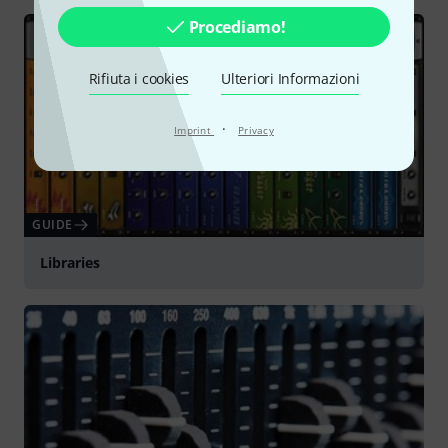
Procediamo!
Rifiuta i cookies
Ulteriori Informazioni
·
Imprint
Privacy
GUIDE
Libraries