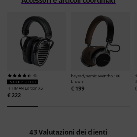
43
beyerdynamic
Aventho 100
brown
t
MATCH PERFETTO
€ 199
HIFIMAN
Edition XS
€ 222
43
Valutazioni dei clienti