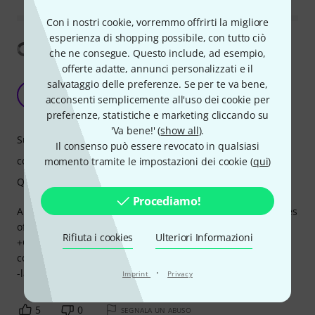
Con i nostri cookie, vorremmo offrirti la migliore
esperienza di shopping possibile, con tutto ciò
Mostra traduzione
che ne consegue. Questo include, ad esempio,
offerte adatte, annunci personalizzati e il
Great High end Headphone at a Reasonable
salvataggio delle preferenze. Se per te va bene,
Price
E
acconsenti semplicemente all'uso dei cookie per
Ericcatania 28.10.2023
preferenze, statistiche e marketing cliccando su
'Va bene!' (
show all
).
Suono
Il consenso può essere revocato in qualsiasi
comfort
momento tramite le impostazioni dei cookie (
qui
)
Qualità
Procediamo!
A reasonably priced hifiman headphone which has qualities
of their higher end models (arya, he1000).
Rifiuta i cookies
Ulteriori Informazioni
+Great soundstage and seperation and layering, very
comfortable, easy powered, bright but pleasent tuning
·
-lack of accessories and very poor presentation box
Imprint
Privacy
5
0
SEGNALA UN ABUSO