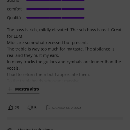
Suono
comfort
Qualità
The bass is rich, mildly elevated. The sub bass is real. Great
for EDM.
Mids are somewhat recessed but present.
The treble is way too much for my taste. The sibilance is
real and they hurt my ears.
In many tracks the guitars and cymbals are louder than the
vocals.
I had to return them but I appreciate them.
To the trebleheads who want massive
Mostra altro
23
5
SEGNALA UN ABUSO
Mostra traduzione