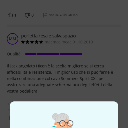
1
0
SEGNALA UN ABUSO
perfetta resa e salvaspazio
MM
macmac mcac 01.10.2019
Qualità
il jack angolato Hicon è la scelta migliore se si cerca
affidabilità e resistenza. il miglior uso che si può farne è
nella combinazione col cavo Sommers Spirit XXL per
assicurare una adeguate schermatura degli effetti della
vostra pedaliera.
-consiglio di utilizzare stagno con percentuale inferiore al
30% di piombo o meglio ancora assente con argento
Mostra altro