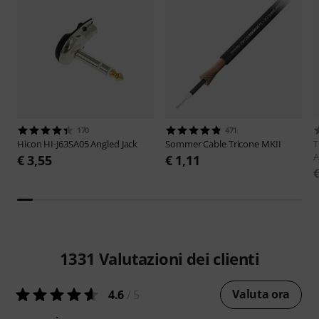
170
471
Hicon
HI-J63SA05 Angled Jack
Sommer Cable
Tricone MKII
A
€ 3,55
€ 1,11
1331
Valutazioni dei clienti
Valuta ora
4.6
/ 5