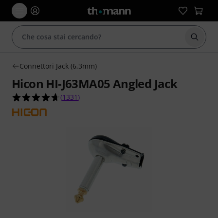
Avviare
Connettori Jack (6,3mm)
Hicon HI-J63MA05 Angled Jack
4.6 su 5 stelle su 1331 valutazioni dei clienti
(
1331
)