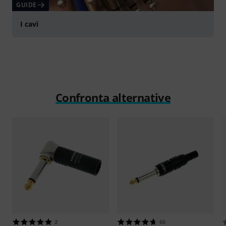
GUIDE
I cavi
Confronta alternative
2
66