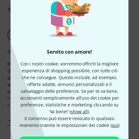
0
0
SEGNALA UN ABUSO
Best choice for crowded pedalboards
A
Anonimo 08.03.2016
Qualità
Servito con amore!
Con i nostri cookie, vorremmo offrirti la migliore
Reliable, wery well built and easy to solder.
esperienza di shopping possibile, con tutto ciò
Once open for soldering, I was suprised seeing how
che ne consegue. Questo include, ad esempio,
accurately are they manufactured, with a small plastic tag
offerte adatte, annunci personalizzati e il
which folds on itself, helping to isolate the pins, once
salvataggio delle preferenze. Se per te va bene,
soldered, from the cover.
acconsenti semplicemente all'uso dei cookie per
I use these with a Mogami 2524 cable and signal seems
preferenze, statistiche e marketing cliccando su
pristine and rich even after long true-bypass stompboxes
'Va bene!' (
show all
).
chain on
Il consenso può essere revocato in qualsiasi
Mostra altro
momento tramite le impostazioni dei cookie (
qui
)