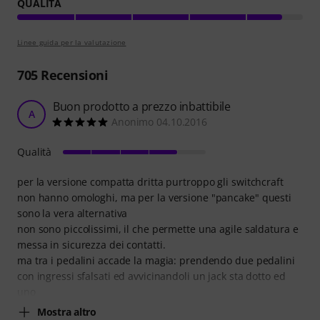
QUALITÀ
Linee guida per la valutazione
705
Recensioni
Buon prodotto a prezzo inbattibile
A
Anonimo 04.10.2016
Qualità
per la versione compatta dritta purtroppo gli switchcraft
non hanno omologhi, ma per la versione "pancake" questi
sono la vera alternativa
non sono piccolissimi, il che permette una agile saldatura e
messa in sicurezza dei contatti.
ma tra i pedalini accade la magia: prendendo due pedalini
con ingressi sfalsati ed avvicinandoli un jack sta dotto ed
uno
Mostra altro