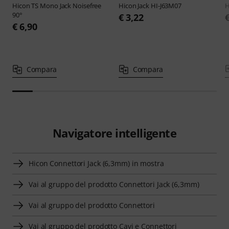
Hicon
TS Mono Jack Noisefree
Hicon
Jack HI-J63M07
H
90°
€ 3,22
€ 6,90
Compara
Compara
Navigatore intelligente
Hicon Connettori Jack (6,3mm) in mostra
Vai al gruppo del prodotto Connettori Jack (6,3mm)
Vai al gruppo del prodotto Connettori
Vai al gruppo del prodotto Cavi e Connettori