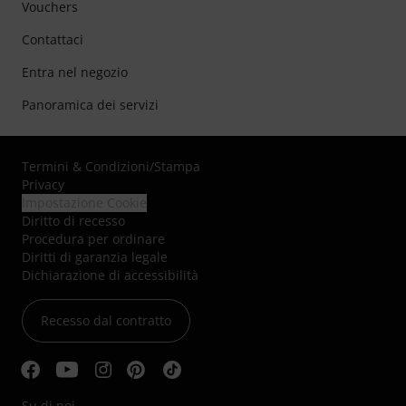
Vouchers
Contattaci
Entra nel negozio
Panoramica dei servizi
Termini & Condizioni
/
Stampa
Privacy
Impostazione Cookie
Diritto di recesso
Procedura per ordinare
Diritti di garanzia legale
Dichiarazione di accessibilità
Recesso dal contratto
Su di noi