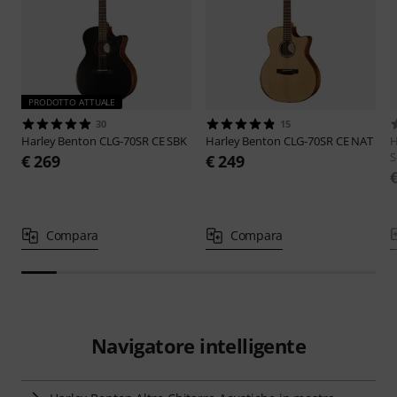
PRODOTTO ATTUALE
30
15
Harley Benton
CLG-70SR CE SBK
Harley Benton
CLG-70SR CE NAT
H
S
€ 269
€ 249
Compara
Compara
Navigatore intelligente