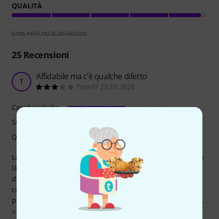
QUALITÀ
Linee guida per la valutazione
25
Recensioni
Affidabile ma c’è qualche difetto
T
Tore97 25.01.2025
Caratteristiche
Suono
Qualità
Lo strumento si presenta molto bene, ottimo l’imballaggio e
là consegna prima del previsto, tutto fantastico, però a
dispetto di un suono forte e presente sono comunque
costretto a portare la chitarra da un liutaio per risolvere i
problemi dei tasti, durante l’arpeggio tocca troppo nei tasti,
vanno sicuramente livellati e controllati, non credevo fosse