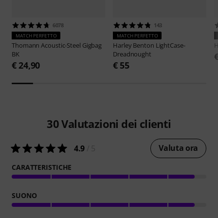
6078
143
MATCH PERFETTO
MATCH PERFETTO
Thomann
Acoustic-Steel Gigbag
Harley Benton
LightCase-
H
BK
Dreadnought
€ 24,90
€ 55
30
Valutazioni dei clienti
Valuta ora
4.9
/ 5
CARATTERISTICHE
SUONO