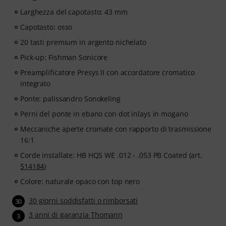
Larghezza del capotasto: 43 mm
Capotasto: osso
20 tasti premium in argento nichelato
Pick-up: Fishman Sonicore
Preamplificatore Presys II con accordatore cromatico
integrato
Ponte: palissandro Sonokeling
Perni del ponte in ebano con dot inlays in mogano
Meccaniche aperte cromate con rapporto di trasmissione
16:1
Corde installate: HB HQS WE .012 - .053 PB Coated (art.
514184
)
Colore: naturale opaco con top nero
30 giorni soddisfatti o rimborsati
30
3 anni di garanzia Thomann
3