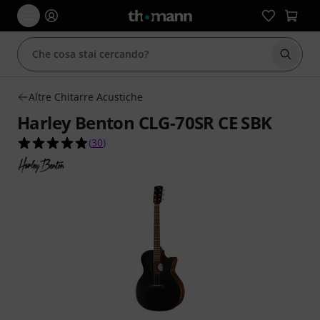
Avviare
Altre Chitarre Acustiche
Harley Benton CLG-70SR CE SBK
4.9 su 5 stelle su 30 valutazioni dei clienti
(
30
)