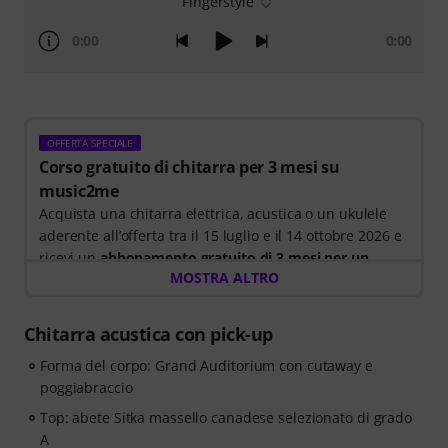
Fingerstyle
0:00
0:00
OFFERTA SPECIALE
Corso gratuito di chitarra per 3 mesi su
music2me
Acquista una chitarra elettrica, acustica o un ukulele
aderente all’offerta tra il 15 luglio e il 14 ottobre 2026 e
ricevi un
abbonamento gratuito di 3 mesi per un
MOSTRA ALTRO
corso online di music2me del valore di 57,00 euro
.
Dopo la spedizione del tuo ordine riceverai il codice di
attivazione per e-mail. L’abbonamento a music2me
Chitarra acustica con pick-up
termina automaticamente dopo la scadenza.
Forma del corpo: Grand Auditorium con cutaway e
Music2Me, il tuo portale di apprendimento musicale
poggiabraccio
online, che segue un concetto pedagogico sviluppato
da maestri di musica qualificati. Premiato con il
Top: abete Sitka massello canadese selezionato di grado
German Education Award 2025/2026 nella categoria “E
A