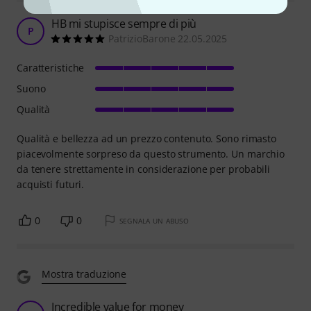
HB mi stupisce sempre di più
P
PatrizioBarone 22.05.2025
Caratteristiche
Suono
Qualità
Qualità e bellezza ad un prezzo contenuto. Sono rimasto
piacevolmente sorpreso da questo strumento. Un marchio
da tenere strettamente in considerazione per probabili
acquisti futuri.
0
0
SEGNALA UN ABUSO
Mostra traduzione
Incredible value for money