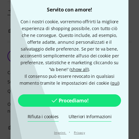
possibile visto
Servito con amore!
Mostra altro
Con i nostri cookie, vorremmo offrirti la migliore
esperienza di shopping possibile, con tutto ciò
3
0
SEGNALA UN ABUSO
che ne consegue. Questo include, ad esempio,
offerte adatte, annunci personalizzati e il
salvataggio delle preferenze. Se per te va bene,
Harley Benton CLG-70SR CE SBK
acconsenti semplicemente all'uso dei cookie per
P
Pepblues 05.01.2025
preferenze, statistiche e marketing cliccando su
'Va bene!' (
show all
).
Caratteristiche
Il consenso può essere revocato in qualsiasi
Suono
momento tramite le impostazioni dei cookie (
qui
)
Qualità
Procediamo!
Ottima chitarra acustica, ha davvero un bel suono. Arrivata
nei tempi previsti.
Rifiuta i cookies
Ulteriori Informazioni
0
0
SEGNALA UN ABUSO
·
Imprint
Privacy