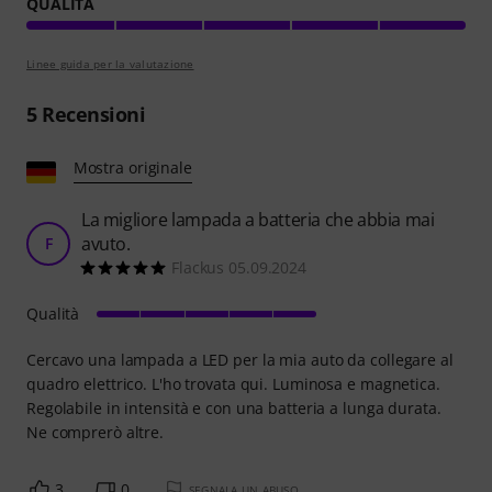
QUALITÀ
Linee guida per la valutazione
5
Recensioni
Mostra originale
La migliore lampada a batteria che abbia mai
avuto.
F
Flackus 05.09.2024
Qualità
Cercavo una lampada a LED per la mia auto da collegare al
quadro elettrico. L'ho trovata qui. Luminosa e magnetica.
Regolabile in intensità e con una batteria a lunga durata.
Ne comprerò altre.
3
0
SEGNALA UN ABUSO