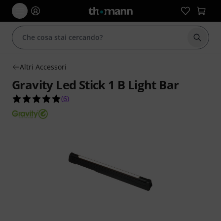
Avviare
Altri Accessori
Gravity Led Stick 1 B Light Bar
5.0 su 5 stelle su 6 valutazioni dei clienti
(
6
)