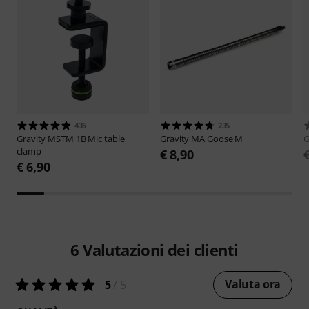
435
235
Gravity
MSTM 1B Mic table
Gravity
MA Goose M
G
clamp
€ 8,90
€ 6,90
6
Valutazioni dei clienti
Valuta ora
5
/ 5