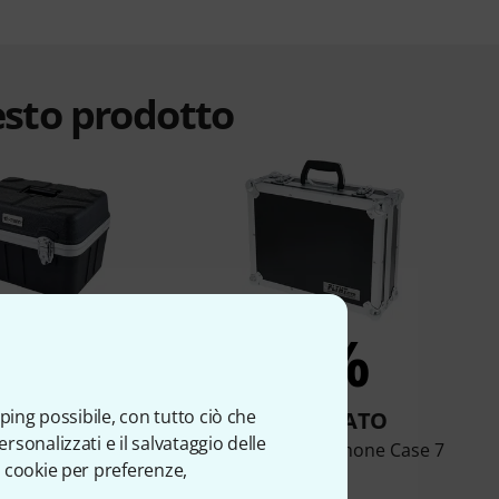
esto prodotto
8%
5%
ping possibile, con tutto ciò che
OMPRATO
COMPRATO
sonalizzati e il salvataggio delle
nn MIC12 Case
Flyht Pro Microphone Case 7
 cookie per preferenze,
bk
€ 69