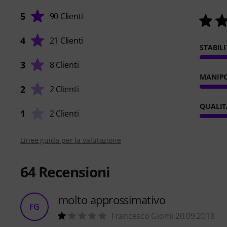
5
90 Clienti
4
21 Clienti
STABIL
3
8 Clienti
MANIP
2
2 Clienti
QUALIT
1
2 Clienti
Linee guida per la valutazione
64
Recensioni
molto approssimativo
FG
Francesco Giomi 20.09.2018