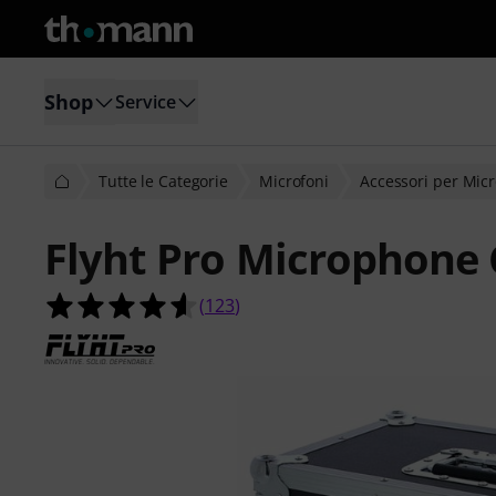
Shop
Service
Tutte le Categorie
Microfoni
Accessori per Micr
Flyht Pro Microphone 
4.6 su 5 stelle su 123 valutazioni dei 
(
123
)