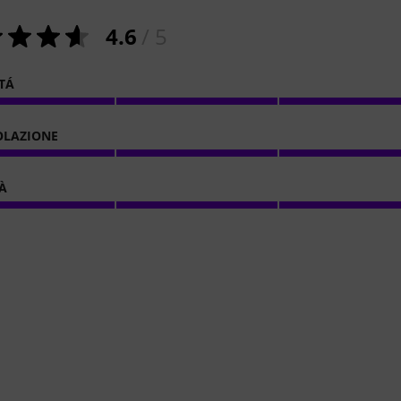
4.6
/ 5
ITÁ
OLAZIONE
À