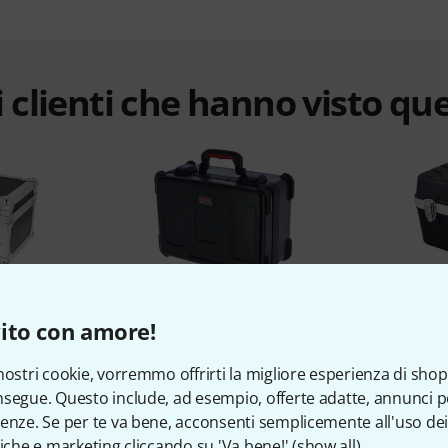
 clienti che hanno visto qu
%
8%
ito con amore!
nostri cookie, vorremmo offrirti la migliore esperienza di shop
TO
COMPRATO
C
segue. Questo include, ad esempio, offerte adatte, annunci per
ne Case 12
Gator GM-15 TSA
Thoma
enze. Se per te va bene, acconsenti semplicemente all'uso dei
€ 115
tiche e marketing cliccando su 'Va bene!' (
show all
).