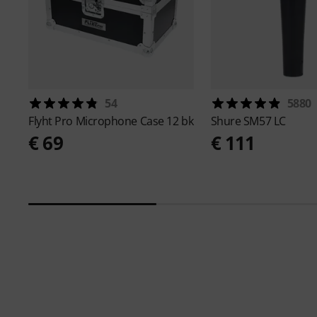
54
5880
Flyht Pro
Microphone Case 12 bk
Shure
SM57 LC
€ 69
€ 111