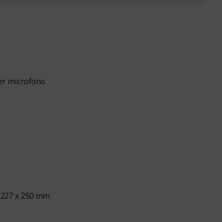
per microfono
x 227 x 250 mm