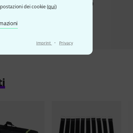
€ 49
postazioni dei cookie (
qui
)
rmazioni
·
Imprint
Privacy
ti