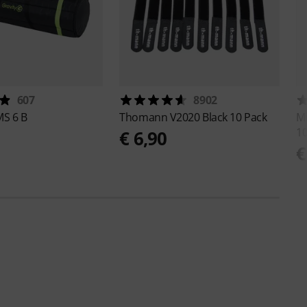
607
8902
S 6 B
Thomann
V2020 Black 10 Pack
M
1
€ 6,90
€