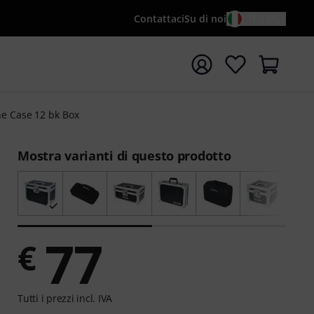
Contattaci
Su di noi
IT / €
re la ricerca con il termine di ricerca {searchTerm}
e Case 12 bk Box
Mostra varianti di questo prodotto
77
€
Tutti i prezzi incl. IVA