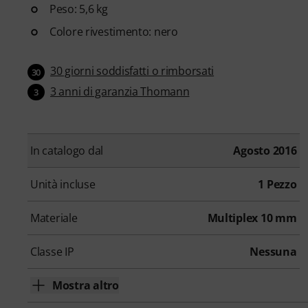
Peso: 5,6 kg
Colore rivestimento: nero
30 giorni soddisfatti o rimborsati
30
3 anni di garanzia Thomann
3
In catalogo dal
Agosto 2016
Unità incluse
1 Pezzo
Materiale
Multiplex 10 mm
Classe IP
Nessuna
Mostra altro