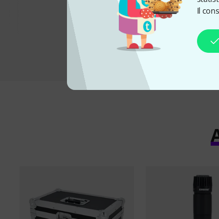
€ 69
Il con
A