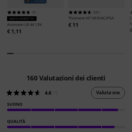
19
5291
Thomann
NT 0910 AC/PSA
E
MATCH PERFETTO
B
€ 11
Ansmann
LR 44 1,5V
€ 1,11
160
Valutazioni dei clienti
Valuta ora
4.6
/ 5
SUONO
QUALITÀ