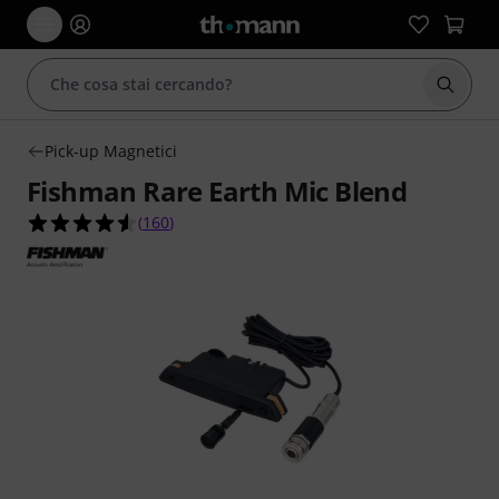
Avviare
Pick-up Magnetici
Fishman Rare Earth Mic Blend
4.6 su 5 stelle su 160 valutazioni dei clienti
(
160
)