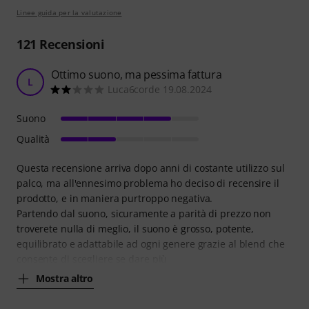
Linee guida per la valutazione
121
Recensioni
Ottimo suono, ma pessima fattura
L
Luca6corde 19.08.2024
Suono
Qualità
Questa recensione arriva dopo anni di costante utilizzo sul
palco, ma all'ennesimo problema ho deciso di recensire il
prodotto, e in maniera purtroppo negativa.
Partendo dal suono, sicuramente a parità di prezzo non
troverete nulla di meglio, il suono è grosso, potente,
equilibrato e adattabile ad ogni genere grazie al blend che
consente di scegliere se dare più
Mostra altro