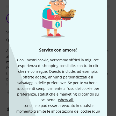
Unless you own a Maton.. maybe
A
Alfie- 19.02.2024
Suono
Qualità
Servito con amore!
Amplifying an acoustic steel strings guitar is a nightmare we
all share. I’ve tried many pick ups, piezo, piezo and mic,
Con i nostri cookie, vorremmo offrirti la migliore
magnetic.. I’ve tried with impulse response based pedals.
esperienza di shopping possibile, con tutto ciò
Everything sound better when quickly A/B compared with
che ne consegue. Questo include, ad esempio,
the typical on board piezo, but after a while they all still are
offerte adatte, annunci personalizzati e il
better than the piezo, but still not natural. The rare earth
salvataggio delle preferenze. Se per te va bene,
blend
acconsenti semplicemente all'uso dei cookie per
Mostra altro
preferenze, statistiche e marketing cliccando su
'Va bene!' (
show all
).
Il consenso può essere revocato in qualsiasi
0
0
SEGNALA UN ABUSO
momento tramite le impostazioni dei cookie (
qui
)