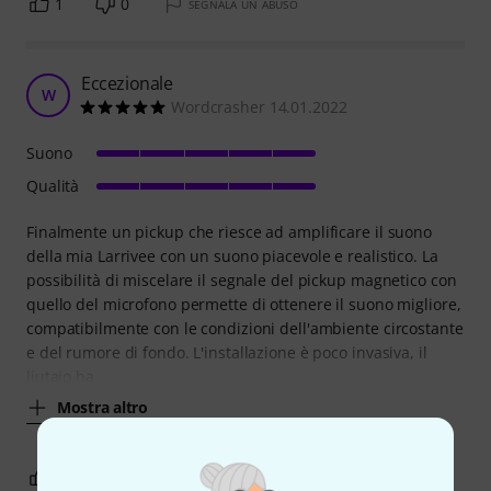
1
0
SEGNALA UN ABUSO
Eccezionale
W
Wordcrasher 14.01.2022
Suono
Qualità
Finalmente un pickup che riesce ad amplificare il suono
della mia Larrivee con un suono piacevole e realistico. La
possibilità di miscelare il segnale del pickup magnetico con
quello del microfono permette di ottenere il suono migliore,
compatibilmente con le condizioni dell'ambiente circostante
e del rumore di fondo. L'installazione è poco invasiva, il
liutaio ha
Mostra altro
2
0
SEGNALA UN ABUSO