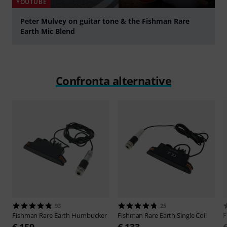
YOUTUBE
Peter Mulvey on guitar tone & the Fishman Rare
Earth Mic Blend
Suona
Confronta alternative
93
25
Fishman
Rare Earth Humbucker
Fishman
Rare Earth Single Coil
F