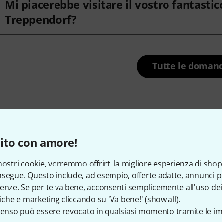
Mi piacerebbe visitare il vostro fantasti
Treppendorf?
Tutte le doman
 contattarci
ito con amore!
nostri cookie, vorremmo offrirti la migliore esperienza di shop
Servizio Clienti Italia
Il nostro servizi
segue. Questo include, ad esempio, offerte adatte, annunci per
problemi dopo l'
enze. Se per te va bene, acconsenti semplicemente all'uso dei
tiche e marketing cliccando su 'Va bene!' (
show all
).
senso può essere revocato in qualsiasi momento tramite le im
Prepara i