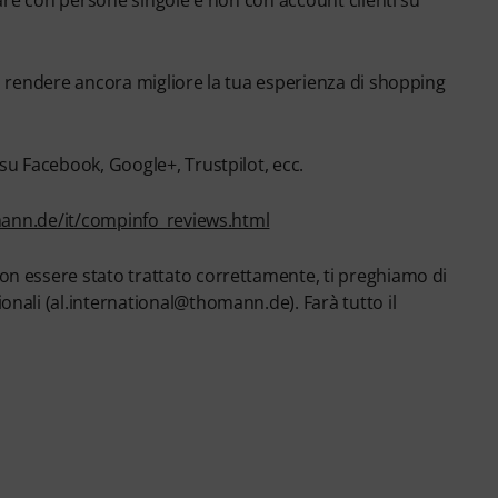
fare con persone singole e non con account clienti su
o rendere ancora migliore la tua esperienza di shopping
su Facebook, Google+, Trustpilot, ecc.
ann.de/it/compinfo_reviews.html
on essere stato trattato correttamente, ti preghiamo di
nali (al.international@thomann.de). Farà tutto il