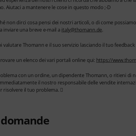
 ed esperienza dei nostri clienti ci ricorda che abbiamo a che 
. Aiutaci a mantenere le cose in questo modo ;-D
hé non dirci cosa pensi dei nostri articoli, o di come possiam
ta inviare una breve e-mail a
italy@thomann.de
.
 valutare Thomann e il suo servizio lasciando il tuo feedback 
trovare un elenco dei vari portali online qui:
https://www.thom
roblema con un ordine, un dipendente Thomann, o ritieni di n
immediatamente il nostro responsabile delle vendite internazio
r risolvere il tuo problema. 
e domande