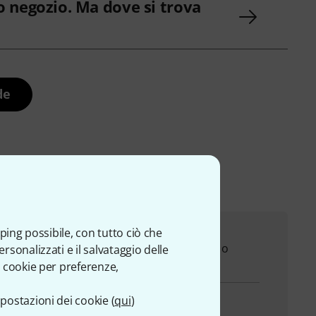
co negozio. Ma dove si trova
de
ping possibile, con tutto ciò che
o clienti è a disposizione in caso di domande o
sonalizzati e il salvataggio delle
acquisto.
 cookie per preferenze,
postazioni dei cookie (
qui
)
l tuo numero cliente