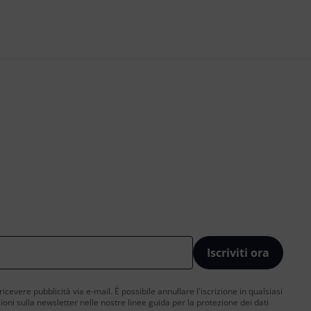
Iscriviti ora
 ricevere pubblicità via e-mail. È possibile annullare l'iscrizione in qualsiasi
ni sulla newsletter nelle nostre linee guida per la protezione dei dati