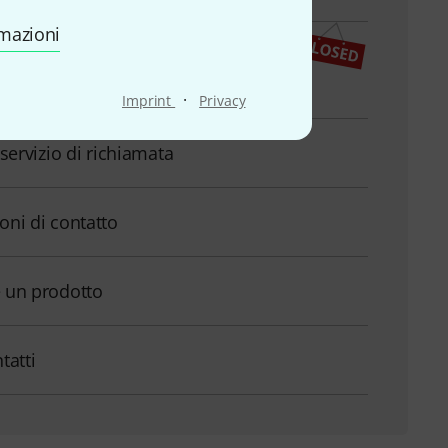
rmazioni
apertura (CEST - Ora legale
pa centrale)
·
Imprint
Privacy
l servizio di richiamata
ioni di contatto
e un prodotto
ntatti