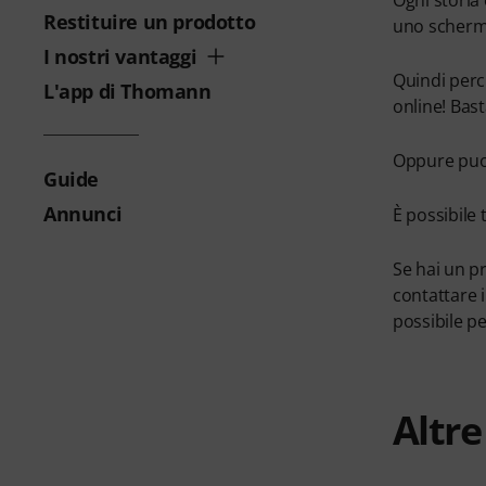
Ogni storia
Restituire un prodotto
uno schermo
I nostri vantaggi
Quindi perc
L'app di Thomann
online! Bas
Oppure puoi
Guide
Annunci
È possibile 
Se hai un p
contattare 
possibile pe
Altr