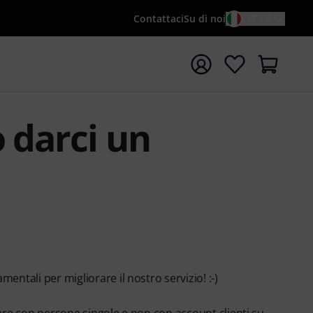
Contattaci
Su di noi
IT / €
re la ricerca con il termine di ricerca {searchTerm}
 darci un
entali per migliorare il nostro servizio! :-)