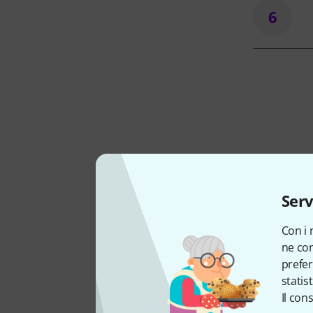
6
Come
Serv
Con i 
ne con
prefer
statis
Il con