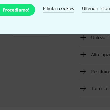
Rifiuta i cookies
Ulteriori Info
Procediamo!
Orari di 
dell'Euro
+39-0636154709
Utilizza i
Altre opz
Restituir
Tutti i co