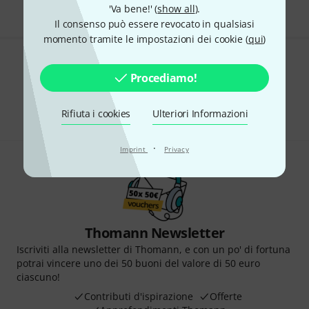
'Va bene!' (
show all
).
Il consenso può essere revocato in qualsiasi
momento tramite le impostazioni dei cookie (
qui
)
Ti piace ciò che vedi?
Procediamo!
Condividi
Aiuto e Commenti
Rifiuta i cookies
Ulteriori Informazioni
·
Imprint
Privacy
Thomann Newsletter
Iscriviti alla newsletter di Thomann, e con un po' di fortuna
potrai vincere uno dei 50 buoni del valore di 50 euro
ciascuno!
Contributi d'ispirazione
Offerte