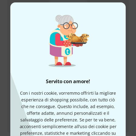
+39-0636154709
Il nostro servizio clienti è a disposizione in caso di
domande o problemi dopo l'acquisto.
Prepara il tuo numero cliente
Orari di apertura (CEST - Ora legale
dell'Europa centrale)
Utilizza il servizio di richiamata
Servito con amore!
Altre opzioni di contatto
Con i nostri cookie, vorremmo offrirti la migliore
esperienza di shopping possibile, con tutto ciò
Restituire un prodotto
che ne consegue. Questo include, ad esempio,
offerte adatte, annunci personalizzati e il
salvataggio delle preferenze. Se per te va bene,
Tutti i contatti
acconsenti semplicemente all'uso dei cookie per
preferenze, statistiche e marketing cliccando su