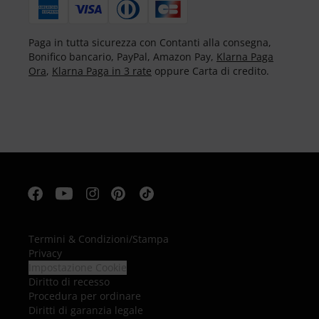
Paga in tutta sicurezza con Contanti alla consegna,
Bonifico bancario, PayPal, Amazon Pay,
Klarna Paga
Ora
,
Klarna Paga in 3 rate
oppure Carta di credito.
Termini & Condizioni
/
Stampa
Privacy
Impostazione Cookie
Diritto di recesso
Procedura per ordinare
Diritti di garanzia legale