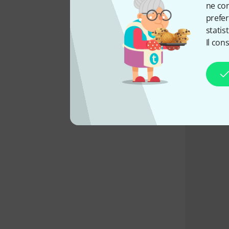
Come
ne con
prefer
statis
Il con