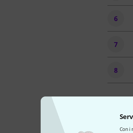
6
7
8
Serv
Con i 