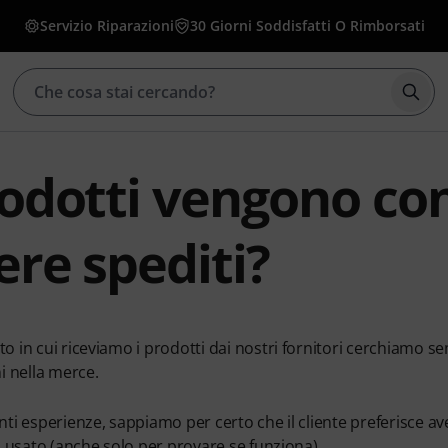
Servizio Riparazioni
30 Giorni Soddisfatti O Rimborsati
Avvia
rodotti vengono con
ere spediti?
 in cui riceviamo i prodotti dai nostri fornitori cerchiamo sem
i nella merce.
ti esperienze, sappiamo per certo che il cliente preferisce av
à usato (anche solo per provare se funziona).