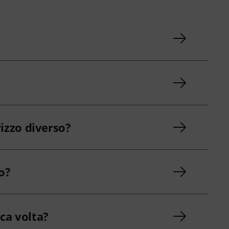
izzo diverso?
o?
ica volta?