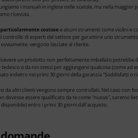
ungiamo i manuali in inglese nelle scatole, ma nella maggior p
amo ricevuta.
e particolarmente costose
e alcuni strumenti come violini e c
l controllo di esperti del settore per garantirvi uno strument
o, ovviamente, vengono lasciate al cliente.
ricevere un prodotto non perfettamente imballato potrebbe dip
e tedesco o da noi stessi per aggiungervi qualcosa (come ad 
nato indietro nei primi 30 giorni della garanzia "Soddisfatti o
esi da altri clienti vengono sempre controllati. Nel caso non fo
n dovesse essere qualificato da te come "nuovo", saremo liet
 disponibile) entro i primi 30 giorni dall'acquisto.
e domande