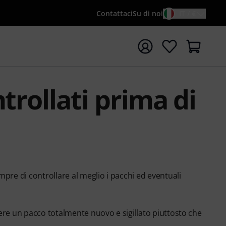
Contattaci
Su di noi
IT / €
re la ricerca con il termine di ricerca {searchTerm}
trollati prima di
pre di controllare al meglio i pacchi ed eventuali
ere un pacco totalmente nuovo e sigillato piuttosto che