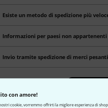
Esiste un metodo di spedizione più veloc
Informazioni per paesi non appartenenti 
Invio tramite spedizione di merci pesant
Tutte le doman
ito con amore!
nostri cookie, vorremmo offrirti la migliore esperienza di shop