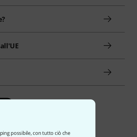
e?
all'UE
i
de
ping possibile, con tutto ciò che