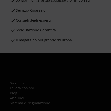
30 giorni di garanzia soddisfatti o rimborsati
Servizio Riparazioni
Consigli degli esperti
Soddisfazione Garantita
Il magazzino più grande d'Europa
Su di noi
Lavora con noi
Blog
Annunci
Sistema di segnalazione