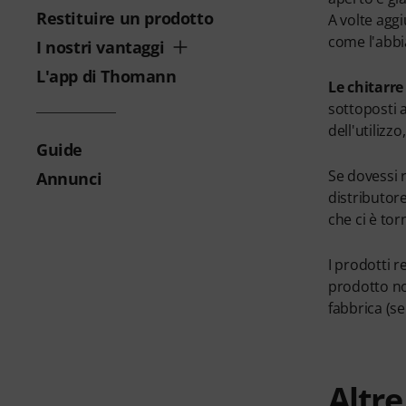
Restituire un prodotto
A volte aggi
come l'abbi
I nostri vantaggi
L'app di Thomann
Le chitarr
sottoposti a
dell'utilizz
Guide
Se dovessi 
Annunci
distributor
che ci è tor
I prodotti r
prodotto no
fabbrica (se
Altr