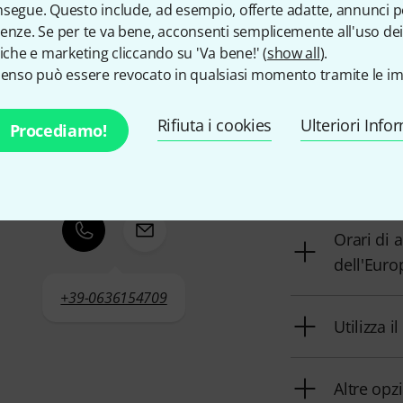
 contattarci
segue. Questo include, ad esempio, offerte adatte, annunci per
enze. Se per te va bene, acconsenti semplicemente all'uso dei
tiche e marketing cliccando su 'Va bene!' (
show all
).
senso può essere revocato in qualsiasi momento tramite le im
Servizio Clienti Italia
Il nostro servizi
Rifiuta i cookies
problemi dopo l'
Ulteriori Info
Procediamo!
Prepara i
Orari di 
dell'Euro
+39-0636154709
Utilizza i
Altre opz