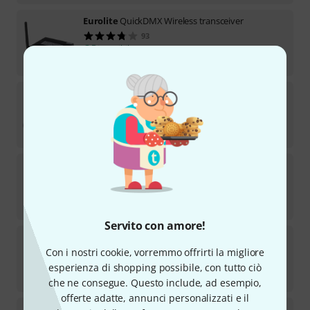
Eurolite
QuickDMX Wireless transceiver
93
Disponibile
€
77
Eurolite
PFE-60 WW/CW Pro. Spot 20-50°
2
Disponibile
€
399
Eurolite
PFE-60 WW/CW Pro. Spot 9-25°
2
Disponibile
€
399
Servito con amore!
Eurolite
LED PR-100/32 DMX
Con i nostri cookie, vorremmo offrirti la migliore
16
Disponibile
esperienza di shopping possibile, con tutto ciò
€
169
che ne consegue. Questo include, ad esempio,
offerte adatte, annunci personalizzati e il
Eurolite
LED IP FL-30 SMD orange