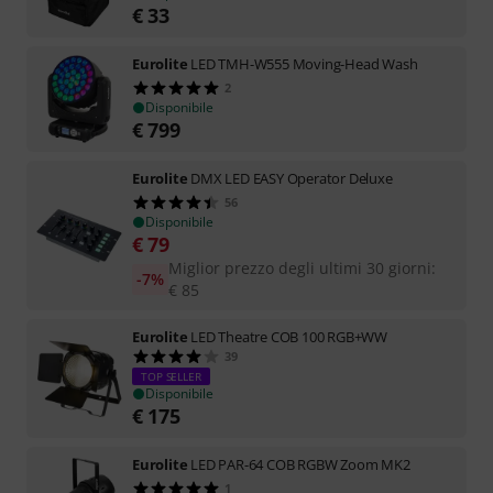
€
33
Eurolite
LED TMH-W555 Moving-Head Wash
2
Disponibile
€
799
Eurolite
DMX LED EASY Operator Deluxe
56
Disponibile
€
79
Miglior prezzo degli ultimi 30 giorni
:
-7%
€
85
Eurolite
LED Theatre COB 100 RGB+WW
39
TOP SELLER
Disponibile
€
175
Eurolite
LED PAR-64 COB RGBW Zoom MK2
1