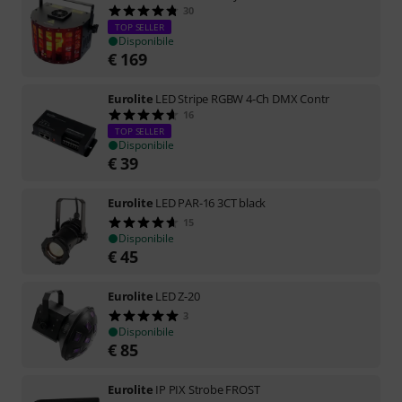
30
TOP SELLER
Disponibile
€
169
Eurolite
LED Stripe RGBW 4-Ch DMX Contr
16
TOP SELLER
Disponibile
€
39
Eurolite
LED PAR-16 3CT black
15
Disponibile
€
45
Eurolite
LED Z-20
3
Disponibile
€
85
Eurolite
IP PIX Strobe FROST