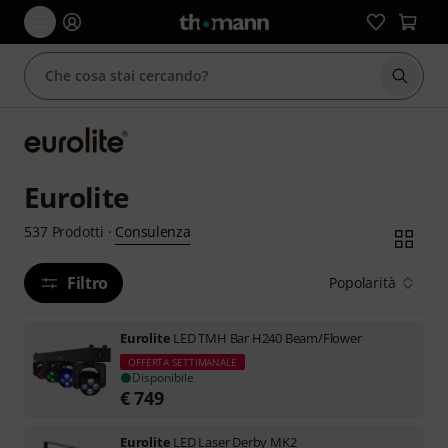
Avviare
Eurolite
Consulenza
537
Prodotti
·
Filtro
Popolarità
Eurolite
LED TMH Bar H240 Beam/Flower
OFFERTA SETTIMANALE
Disponibile
€
749
Eurolite
LED Laser Derby MK2