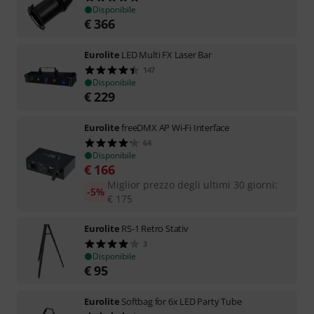
Disponibile
€
366
Eurolite
LED Multi FX Laser Bar
147
Disponibile
€
229
Eurolite
freeDMX AP Wi-Fi Interface
64
Disponibile
€
166
Miglior prezzo degli ultimi 30 giorni
:
-5%
€
175
Eurolite
RS-1 Retro Stativ
3
Disponibile
€
95
Eurolite
Softbag for 6x LED Party Tube