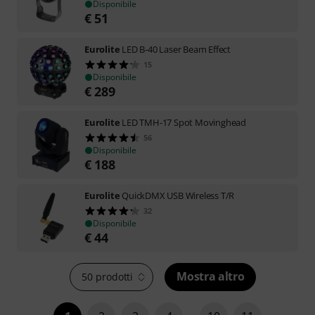
Disponibile
€
51
Eurolite
LED B-40 Laser Beam Effect
15
Disponibile
€
289
Eurolite
LED TMH-17 Spot Movinghead
56
Disponibile
€
188
Eurolite
QuickDMX USB Wireless T/R
32
Disponibile
€
44
Mostra altro
50 prodotti