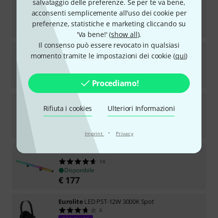
salvataggio delle preferenze. Se per te va bene,
5
acconsenti semplicemente all'uso dei cookie per
Disponibile
preferenze, statistiche e marketing cliccando su
€
33
'Va bene!' (
show all
).
Il consenso può essere revocato in qualsiasi
Eurolite
2x Stage Stand variable
momento tramite le impostazioni dei cookie (
qui
)
24
Disponibile
€
429
Procediamo!
Eurolite
QuickDMX Wireless Bundle
Rifiuta i cookies
Ulteriori Informazioni
Disponibile
€
198
·
Imprint
Privacy
Eurolite
LED PR-100/32 DMX BK
14
Disponibile
€
177
Eurolite
LED PST-12W 3000K Spot
6