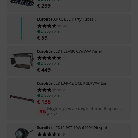
€
299
Eurolite
AKKU LED Party Tube IR
26
Disponibile
€
59
Eurolite
LED PLL-480 CW/WW Panel
11
Disponibile
€
449
Eurolite
LED BAR-12 QCL RGB+WW Bar
2
Disponibile
€
138
Miglior prezzo degli ultimi 30 giorni
:
-9%
€
151
Eurolite
LED IP PST-10W 6400K Pinspot
9