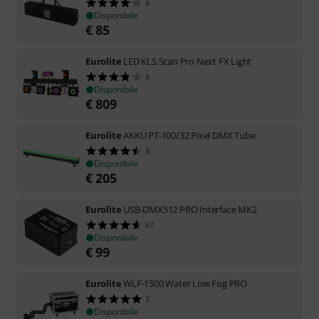
6
Disponibile
€
85
Eurolite
LED KLS Scan Pro Next FX Light
6
Disponibile
€
809
Eurolite
AKKU PT-100/32 Pixel DMX Tube
8
Disponibile
€
205
Eurolite
USB-DMX512 PRO Interface MK2
67
Disponibile
€
99
Eurolite
WLF-1500 Water Low Fog PRO
2
Disponibile