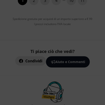
1
2
3
4
10
11
Spedizione gratuita per acquisti di un importo superiore a € 99
I prezzi includono l'IVA locale
Ti piace ciò che vedi?
Condividi
Aiuto e Commenti