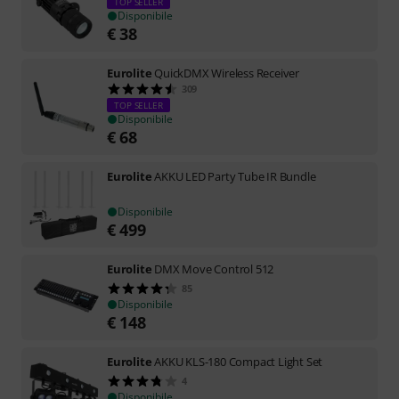
TOP SELLER
Disponibile
€
38
Eurolite
QuickDMX Wireless Receiver
309
TOP SELLER
Disponibile
€
68
Eurolite
AKKU LED Party Tube IR Bundle
Disponibile
€
499
Eurolite
DMX Move Control 512
85
Disponibile
€
148
Eurolite
AKKU KLS-180 Compact Light Set
4
Disponibile