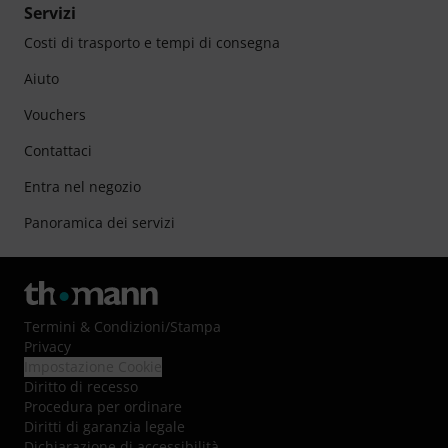
Servizi
Costi di trasporto e tempi di consegna
Aiuto
Vouchers
Contattaci
Entra nel negozio
Panoramica dei servizi
Termini & Condizioni
/
Stampa
Privacy
Impostazione Cookie
Diritto di recesso
Procedura per ordinare
Diritti di garanzia legale
Dichiarazione di accessibilità