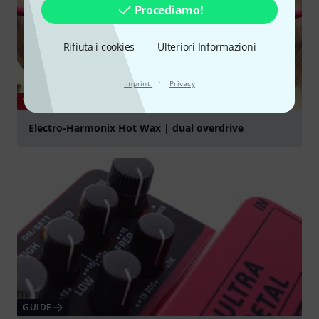
Procediamo!
Rifiuta i cookies
Ulteriori Informazioni
·
Imprint
Privacy
YOUTUBE
Electro-Harmonix Hot Wax | dual overdrive
Suona
GUIDE