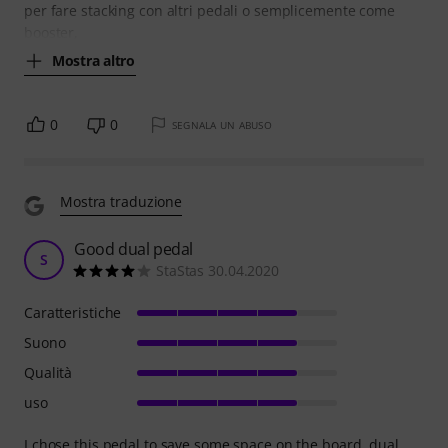
per fare stacking con altri pedali o semplicemente come
booster,
Mostra altro
0
0
SEGNALA UN ABUSO
Mostra traduzione
Good dual pedal
S
StaStas 30.04.2020
Caratteristiche
Suono
Qualità
uso
I chose this pedal to save some space on the board, dual