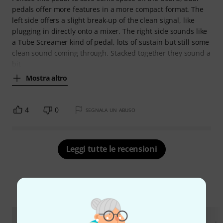
pedals offer more features in a more compact format. The
left side offers a slight break-up of the clean signal, like
plugging in directly onto a mixer. The right side sounds like
a Tube Screamer kind of pedal, lots of sustain but still some
clean sound coming through. Stacked together they sound a
bit
Mostra altro
4
0
SEGNALA UN ABUSO
Leggi tutte le recensioni
Lo sapevi?
Guide
Recensioni