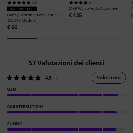
366
4
MXR
Wylde Audio Overdrive
MATCH PERFETTO
€ 135
Harley Benton
PowerPlant ISO-
1AC Pro Modular
€ 66
57
Valutazioni dei clienti
Valuta ora
4.8
/ 5
USO
CARATTERISTICHE
SUONO