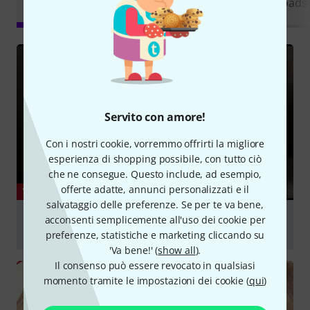
Tutti
videos
Downloads
online
specializzate
Servito con amore!
Con i nostri cookie, vorremmo offrirti la migliore
esperienza di shopping possibile, con tutto ciò
che ne consegue. Questo include, ad esempio,
offerte adatte, annunci personalizzati e il
YOUTUBE
salvataggio delle preferenze. Se per te va bene,
Electro Harmonix Hot Wax - The ultimate dual
acconsenti semplicemente all'uso dei cookie per
overdrive for your David Gilmour tones?
preferenze, statistiche e marketing cliccando su
'Va bene!' (
show all
).
Suona
Il consenso può essere revocato in qualsiasi
momento tramite le impostazioni dei cookie (
qui
)