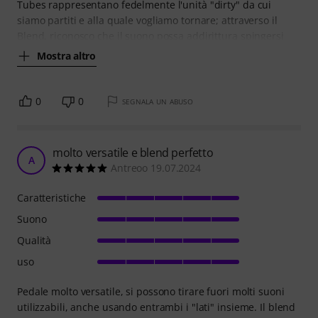
Tubes rappresentano fedelmente l'unità "dirty" da cui
siamo partiti e alla quale vogliamo tornare; attraverso il
Blend, riconosco che il suono possa addirittura spingersi
Mostra altro
0
0
SEGNALA UN ABUSO
molto versatile e blend perfetto
A
Antreoo 19.07.2024
Caratteristiche
Suono
Qualità
uso
Pedale molto versatile, si possono tirare fuori molti suoni
utilizzabili, anche usando entrambi i "lati" insieme. Il blend