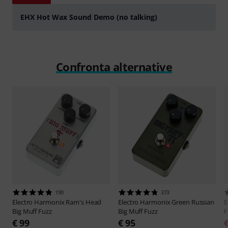
EHX Hot Wax Sound Demo (no talking)
Suona
Confronta alternative
190
373
Electro Harmonix
Ram's Head
Electro Harmonix
Green Russian
E
Big Muff Fuzz
Big Muff Fuzz
F
€ 99
€ 95