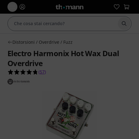
Avviare
Distorsioni / Overdrive / Fuzz
Electro Harmonix Hot Wax Dual
Overdrive
4.8 su 5 stelle su 57 valutazioni dei clienti
(
57
)