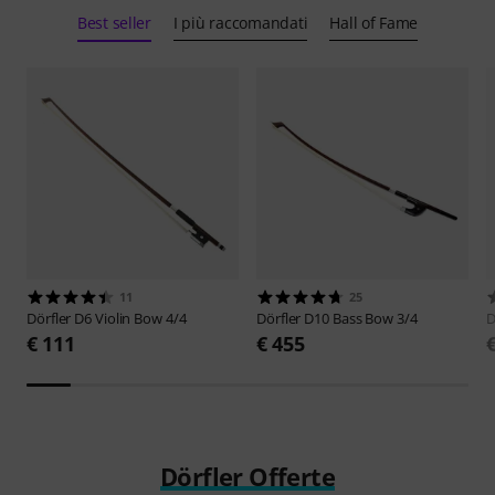
Best seller
I più raccomandati
Hall of Fame
11
25
Dörfler
D6 Violin Bow 4/4
Dörfler
D10 Bass Bow 3/4
D
€ 111
€ 455
Dörfler Offerte