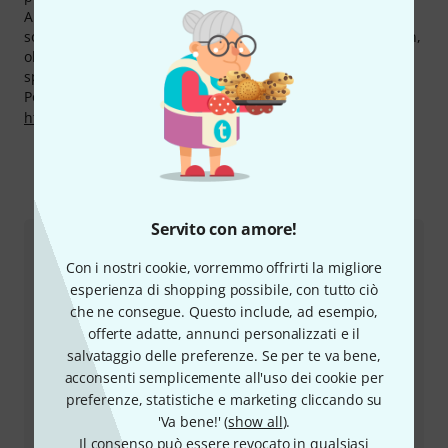
Anche sui prodotti Dörfler godrai della garanzia "30 giorni
soddisfatti o rimborsati" e dei 3 anni di garanzia Thomann,
oltre a poter usufruire dei consigli dei nostri tecnici
specializzati.
Potete trovare maggiori informazioni sul produttore su
http://www.doerfler-bows.com
Come contattarci
Servito con amore!
Servizio Clienti Italia
Con i nostri cookie, vorremmo offrirti la migliore
esperienza di shopping possibile, con tutto ciò
che ne consegue. Questo include, ad esempio,
offerte adatte, annunci personalizzati e il
salvataggio delle preferenze. Se per te va bene,
acconsenti semplicemente all'uso dei cookie per
preferenze, statistiche e marketing cliccando su
'Va bene!' (
show all
).
Il consenso può essere revocato in qualsiasi