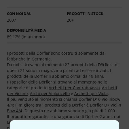
CON NOI DAL
PRODOTTI IN STOCK
2007
20+
DISPONIBILITÀ MEDIA
89.12% (in un anno)
I prodotti della Dörfler sono costruiti solamente da
fabbriche in Germania.
Da noi si trovano al momento 22 prodotti della Dörfler - di
questi 21 sono in magazzino pronti ad essere inviati. I
prodotti della Dörfler li abbiamo ormai da 19 anni.
I Topseller della Dörfler si trovano al momento nelle
categorie di prodotto
Archetti per Contrabbasso
,
Archetti
per Violino
,
Archi per Violoncello
e
Archetti per Viola
.
Il più venduto al momento si chiama
Dörfler D10 Violinbow
4/4
; Il migliore tra i prodotti della Dörfler è
Dörfler D7 Violin
Bow 4/4
. Di questo ne abbiamo venduto gia più di 1.000.
Il produttore garantisce una garanzia di Dörfler 2 anni. noi
la estendiamo per i nostri clienti a tre anni di garanzia
piena.