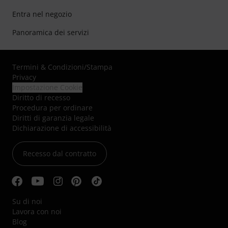
Entra nel negozio
Panoramica dei servizi
Termini & Condizioni
/
Stampa
Privacy
Impostazione Cookie
Diritto di recesso
Procedura per ordinare
Diritti di garanzia legale
Dichiarazione di accessibilità
Recesso dal contratto
Su di noi
Lavora con noi
Blog