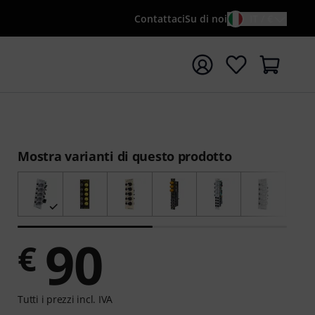
Contattaci
Su di noi
IT / €
re la ricerca con il termine di ricerca {searchTerm}
Mostra varianti di questo prodotto
90
€
Tutti i prezzi incl. IVA