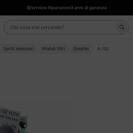
Servizio Riparazioni
3 anni di garanzia
Avvia
Synth modulari
Moduli filtri
Doepfer
A-102
lienti