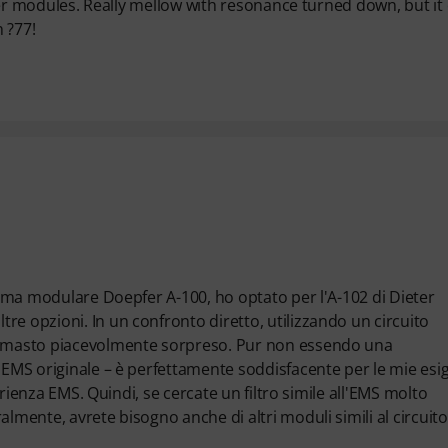
epfer modules. Really mellow with resonance turned down, but it
 ?77!
stema modulare Doepfer A-100, ho optato per l'A-102 di Dieter
e opzioni. In un confronto diretto, utilizzando un circuito
 rimasto piacevolmente sorpreso. Pur non essendo una
o EMS originale – è perfettamente soddisfacente per le mie esi
perienza EMS. Quindi, se cercate un filtro simile all'EMS molto
almente, avrete bisogno anche di altri moduli simili al circuit