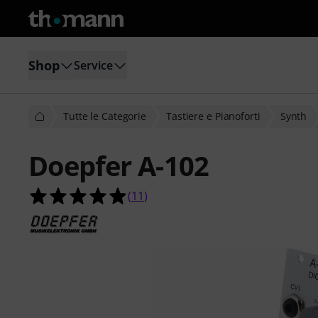
Shop
Service
Tutte le Categorie
Tastiere e Pianoforti
Synth
Doepfer A-102
4.9 su 5 stelle su 11 valutazioni dei c
(
11
)