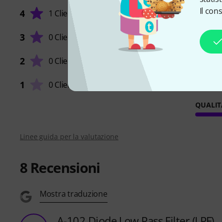
Il con
4
1 Cliente
USO
3
0 Clienti
CARATT
2
0 Clienti
SUONO
1
0 Clienti
QUALIT
Linee guida per la valutazione
8
Recensioni
Mostra traduzione
A-102 Diode Low Pass Filter (LPF)