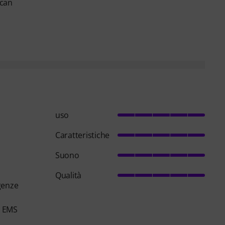
 can
uso
Caratteristiche
Suono
Qualità
genze
o EMS