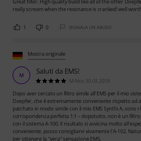
Great filter. High quality build like all of the other Do
really scream when the resonance is cranked! well worth
1
0
SEGNALA UN ABUSO
Mostra originale
Saluti da EMS!
M
M-Nos 30.03.2018
Dopo aver cercato un filtro simile all'EMS per il mio si
Doepfer, che è estremamente conveniente rispetto ad altr
patchato in modo simile con il mio EMS Synthi A, sono
corrispondenza perfetta 1:1 – dopotutto, non è un filtr
con il sistema A-100. Il risultato si avvicina molto all'es
conveniente, posso consigliarvi vivamente l'A-102. Natur
per ottenere la "vera" sensazione EMS.