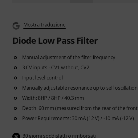
Mostra traduzione
Diode Low Pass Filter
Manual adjustment of the filter frequency
3 CV inputs - CV1 without, CV2
Input level control
Manually adjustable resonance up to self oscillation
Width: 8HP / 8HP / 40.3 mm
Depth: 60 mm (measured from the rear of the front
Power Requirements: 30 mA (12 V) / -10 mA (-12 V)
30 giorni soddisfatti o rimborsati
30