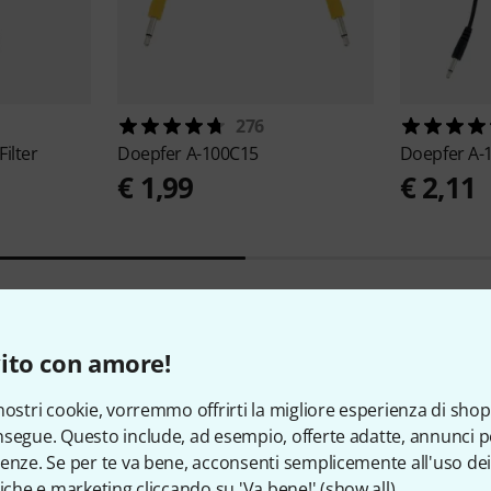
276
ilter
Doepfer
A-100C15
Doepfer
A-
€ 1,99
€ 2,11
ito con amore!
11
Valutazioni dei clienti
nostri cookie, vorremmo offrirti la migliore esperienza di shop
segue. Questo include, ad esempio, offerte adatte, annunci per
enze. Se per te va bene, acconsenti semplicemente all'uso dei
4.9
/ 5
tiche e marketing cliccando su 'Va bene!' (
show all
).