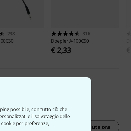
238
316
100C30
Doepfer
A-100C50
D
€ 2,33
€
ping possibile, con tutto ciò che
sonalizzati e il salvataggio delle
 cookie per preferenze,
Valuta ora