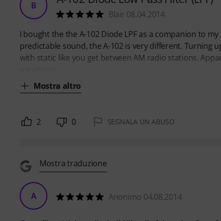
B
Blair 08.04.2014
I bought the the A-102 Diode LPF as a companion to my 
predictable sound, the A-102 is very different. Turning 
with static like you get between AM radio stations. Appar
variations
Mostra altro
2
0
SEGNALA UN ABUSO
Mostra traduzione
A
Anonimo 04.08.2014