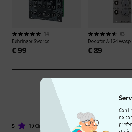
14
63
Behringer
Swords
Doepfer
A-124 Wasp F
€ 99
€ 89
Serv
Con i 
ne con
prefer
5
10 Clienti
statis