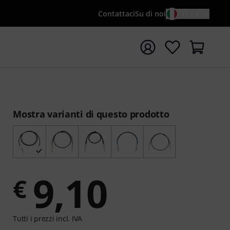
Contattaci
Su di noi
IT / €
re la ricerca con il termine di ricerca {searchTerm}
Mostra varianti di questo prodotto
9,10
€
Tutti i prezzi incl. IVA