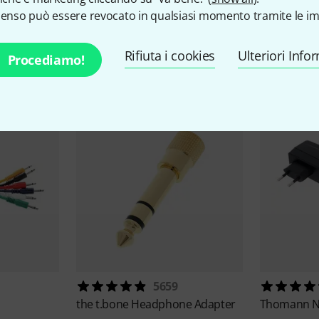
senso può essere revocato in qualsiasi momento tramite le im
ccessori e articoli coordina
Rifiuta i cookies
Ulteriori Info
Procediamo!
5659
the t.bone
Headphone Adapter
Thomann
N