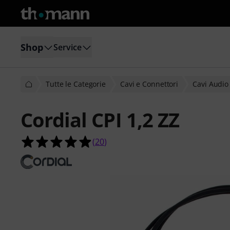
Shop
Service
Tutte le Categorie
Cavi e Connettori
Cavi Audio
Cordial CPI 1,2 ZZ
4.9 su 5 stelle su 20 valutazioni dei c
(
20
)