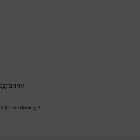
rogranny
ot let me down yet.