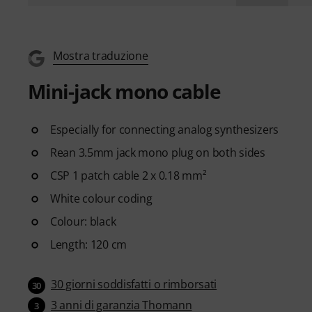
Mostra traduzione
Mini-jack mono cable
Especially for connecting analog synthesizers
Rean 3.5mm jack mono plug on both sides
CSP 1 patch cable 2 x 0.18 mm²
White colour coding
Colour: black
Length: 120 cm
30 giorni soddisfatti o rimborsati
30
3 anni di garanzia Thomann
3