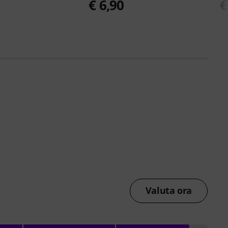
€ 6,90
€
Valuta ora