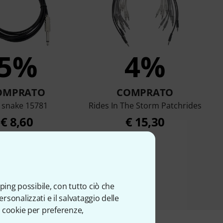
5%
4%
OMPRATO
COMPRATO
 snake 15781
Rides In The Storm Patchrides
€ 8,60
€ 15,30
ping possibile, con tutto ciò che
sonalizzati e il salvataggio delle
 cookie per preferenze,