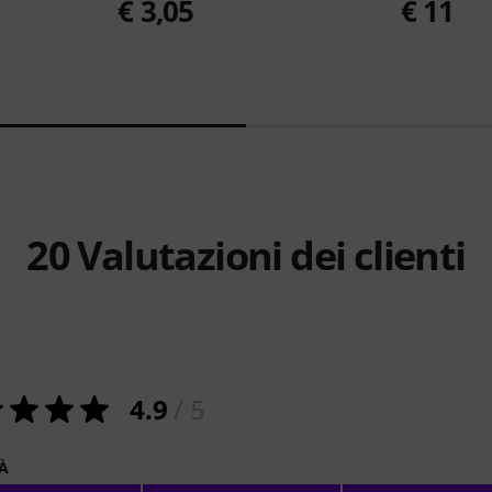
€ 3,05
€ 11
20
Valutazioni dei clienti
4.9
/ 5
À