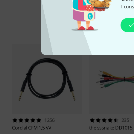
Il con
A
1256
235
Cordial
CFM 1,5 VV
the sssnake
DD1015