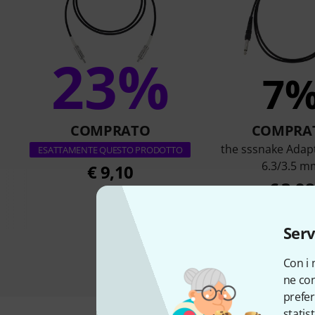
23%
7
COMPRATO
COMPRA
the sssnake Adap
ESATTAMENTE QUESTO PRODOTTO
6.3/3.5 m
€ 9,10
€ 3,98
Serv
Con i 
ne con
prefer
statis