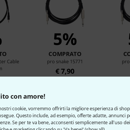
%
5%
TO
COMPRATO
C
ter Cable
pro snake 15771
pro
m
€ 7,90
ito con amore!
Compara
nostri cookie, vorremmo offrirti la migliore esperienza di shop
segue. Questo include, ad esempio, offerte adatte, annunci per
enze. Se per te va bene, acconsenti semplicemente all'uso dei
tiche e marketing cliccando su 'Va bene!' (
show all
).