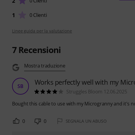
2
0 Clienti
1
0 Clienti
Linee guida per la valutazione
7
Recensioni
Mostra traduzione
Works perfectly well with my Mic
SB
Struggles Bloom 12.06.2025
Bought this cable to use with my Microgranny and it's n
0
0
SEGNALA UN ABUSO