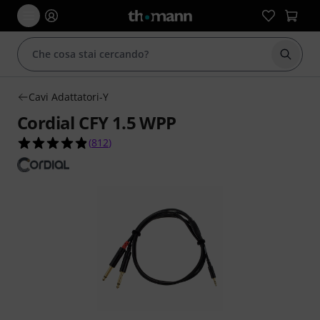
Avviare
Cavi Adattatori-Y
Cordial CFY 1.5 WPP
4.9 su 5 stelle su 812 valutazioni dei clienti
(
812
)