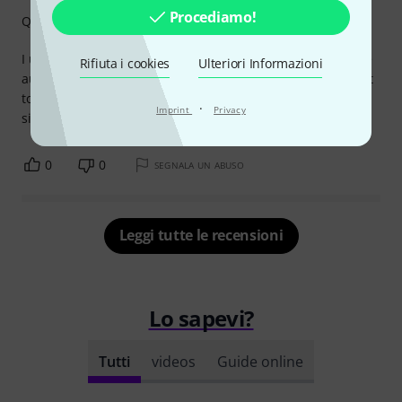
Procediamo!
Qualità
I use this cable for connecting my Korg Volca Sample to the
Rifiuta i cookies
Ulteriori Informazioni
audio interface. They're really good quality and look decent
too! Didn't have any issues with noise or interruptions in a
·
Imprint
Privacy
signal.
0
0
SEGNALA UN ABUSO
Leggi tutte le recensioni
Lo sapevi?
Tutti
videos
Guide online