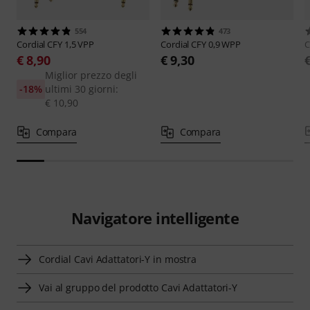
554
473
Cordial
CFY 1,5 VPP
Cordial
CFY 0,9 WPP
C
€ 8,90
€ 9,30
Miglior prezzo degli
-18%
ultimi 30 giorni:
€ 10,90
Compara
Compara
Navigatore intelligente
Cordial Cavi Adattatori-Y in mostra
Vai al gruppo del prodotto Cavi Adattatori-Y