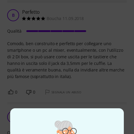
Perfetto
B
Boucha 11.09.2018
Qualità
Comodo, ben construito e perfetto per collegare uno
smartphone o un pc al mixer, eventualmente, con l'utilizzo
di 2 DI box, si può usare come uscita per le tastiere che
hanno in uscita solo il jack da 3,5mm per le cuffie. La
qualità è veramente buona, nulla da invidiare altre marche
più famose (soprattutto in italia).
0
0
SEGNALA UN ABUSO
Utile e molto comodo!!
A
Anonimo 10.09.2016
Qualità