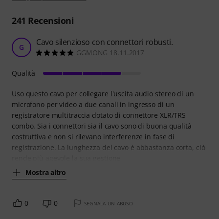
241
Recensioni
Cavo silenzioso con connettori robusti.
G
GGMONG 18.11.2017
Qualità
Uso questo cavo per collegare l'uscita audio stereo di un
microfono per video a due canali in ingresso di un
registratore multitraccia dotato di connettore XLR/TRS
combo. Sia i connettori sia il cavo sono di buona qualità
costruttiva e non si rilevano interferenze in fase di
registrazione. La lunghezza del cavo è abbastanza corta, ciò
rende più agevole la sua gestione
Mostra altro
0
0
SEGNALA UN ABUSO