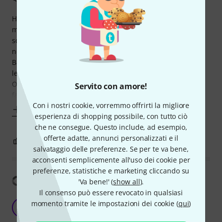
Ho acquistato questo cavo per poter collegare il Kemper al
mio computer senza necessariamente passare per la
scheda audio esterna. Il cavo è di ottima fattura e non da
nessun problema.
Basta collegarlo all'uscita cuffie sia di un pc/mac sia di un
lettore mp3 o smartphone e il gioco è fatto.
Ora riesco a suonare con il mio kemper anche in cuffia
Servito con amore!
facendo
Con i nostri cookie, vorremmo offrirti la migliore
Mostra altro
esperienza di shopping possibile, con tutto ciò
che ne consegue. Questo include, ad esempio,
offerte adatte, annunci personalizzati e il
0
0
SEGNALA UN ABUSO
salvataggio delle preferenze. Se per te va bene,
acconsenti semplicemente all'uso dei cookie per
preferenze, statistiche e marketing cliccando su
Mostra traduzione
'Va bene!' (
show all
).
Il consenso può essere revocato in qualsiasi
Decent cable
momento tramite le impostazioni dei cookie (
qui
)
C
Chrust 30.09.2020