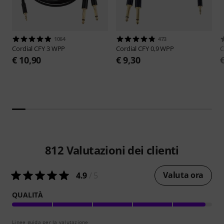
1064
473
Cordial
CFY 3 WPP
Cordial
CFY 0,9 WPP
C
€ 10,90
€ 9,30
812
Valutazioni dei clienti
Valuta ora
4.9
/ 5
QUALITÀ
Linee guida per la valutazione