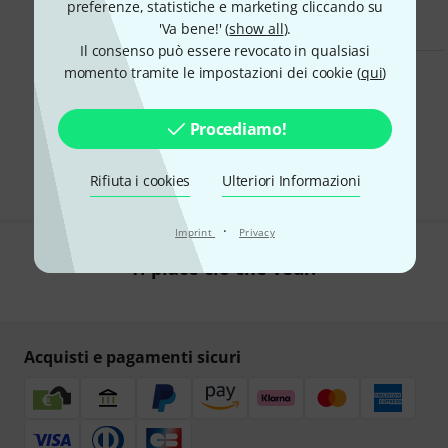
preferenze, statistiche e marketing cliccando su
'Va bene!' (
show all
).
Il consenso può essere revocato in qualsiasi
momento tramite le impostazioni dei cookie (
qui
)
Navigatore intelligente
Lista degli annunci
Procediamo!
Inserisci un annuncio gratuitamente
Rifiuta i cookies
Ulteriori Informazioni
·
Imprint
Privacy
Ti piace ciò che vedi?
Acquisti e pagamenti sicuri