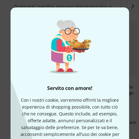
Potresti anche essere interessato a
Harley Benton G212
Fender Switcher
Celestion V30 2x12 cabinet
299 €
·
07.05. in Catania
Vendo
Servito con amore!
200 €
·
29.04. in Bamberg
2x12-
favoloso Amplificatore vintage
Cabinet von Harley Benton mit
per chitarra, totalmente
Con i nostri cookie, vorremmo offrirti la migliore
Celestion V30-Lautsprechern. Es
revisionato, anno 1989. È un
esperienza di shopping possibile, con tutto ciò
funktioniert einwandfrei. Die
Fender Switcher, raro e
che ne consegue. Questo include, ad esempio,
einzigen Gebrauchsspuren
introvabile Condizioni
offerte adatte, annunci personalizzati e il
befinden sich auf der linken
impeccabili. Cerchi il leggendario
salvataggio delle preferenze. Se per te va bene,
Seite, wie au...
clean Fe...
acconsenti semplicemente all'uso dei cookie per