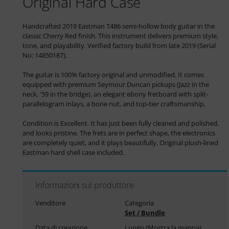
Original Hard Case
Handcrafted 2019 Eastman T486 semi-hollow body guitar in the 
classic Cherry Red finish. This instrument delivers premium style, 
tone, and playability. Verified factory build from late 2019 (Serial 
No: 14850187). 

The guitar is 100% factory original and unmodified. It comes 
equipped with premium Seymour Duncan pickups (Jazz in the 
neck, '59 in the bridge), an elegant ebony fretboard with split-
parallelogram inlays, a bone nut, and top-tier craftsmanship. 

Condition is Excellent. It has just been fully cleaned and polished, 
and looks pristine. The frets are in perfect shape, the electronics 
are completely quiet, and it plays beautifully. Original plush-lined 
Informazioni sul produttore
Venditore
Categoria
Set / Bundle
Data di creazione
Luogo (
Mostra la mappa
)